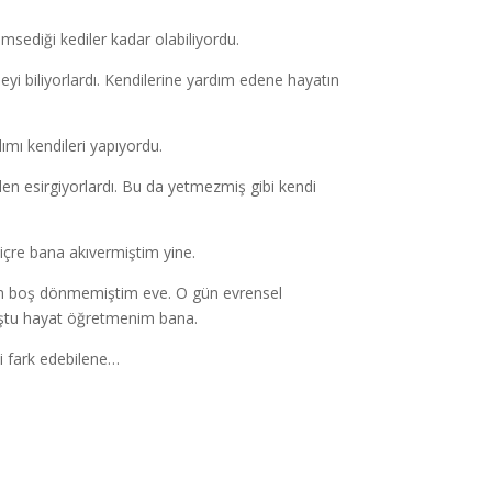
sediği kediler kadar olabiliyordu.
eyi biliyorlardı. Kendilerine yardım edene hayatın
dımı kendileri yapıyordu.
nden esirgiyorlardı. Bu da yetmezmiş gibi kendi
içre bana akıvermiştim yine.
lim boş dönmemiştim eve. O gün evrensel
muştu hayat öğretmenim bana.
ti fark edebilene…