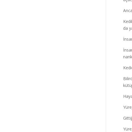
Anca
Kedi
da ya
İnsa
İnsa
nank
Kedi
Bili
kütü
Haya
Yüre
Gitt
Yüreğ