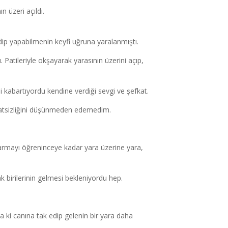
n üzeri açıldı.
ndip yapabilmenin keyfi uğruna yaralanmıştı.
ı. Patileriyle okşayarak yarasının üzerini açıp,
i kabartıyordu kendine verdiği sevgi ve şefkat.
şefkatsizliğini düşünmeden edemedim.
e sarmayı öğreninceye kadar yara üzerine yara,
cak birilerinin gelmesi bekleniyordu hep.
a ki canına tak edip gelenin bir yara daha