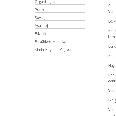
Organik İşler
Pati
Portre
Yara
Söyleşi
Belk
Astroloji
Kedil
Etkinlik
temiz
Büyüklere Masallar
Bu k
Kimin Hayatını Yaşıyorsun
Kedi
Hayat
Kedi
çent
Yüreğ
Biri
Yara
açac