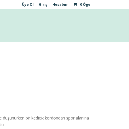
Üye Ol
Giriş
Hesabım
0 Öge
ye düşünürken bir kedicik kordondan spor alanına
du.