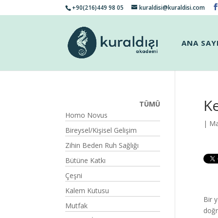
+90(216)449 98 05
kuraldisi@kuraldisi.com
ANA SAY
Ke
TÜMÜ
Homo Novus
| Ma
Bireysel/Kişisel Gelişim
Zihin Beden Ruh Sağlığı
Bütüne Katkı
Çeşni
Kalem Kutusu
Bir 
Mutfak
doğr