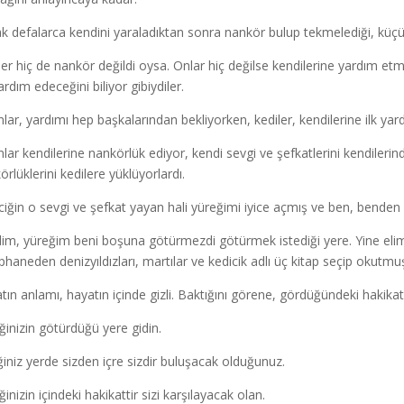
k defalarca kendini yaraladıktan sonra nankör bulup tekmelediği, küçüm
ler hiç de nankör değildi oysa. Onlar hiç değilse kendilerine yardım etm
rdım edeceğini biliyor gibiydiler.
nlar, yardımı hep başkalarından bekliyorken, kediler, kendilerine ilk yar
nlar kendilerine nankörlük ediyor, kendi sevgi ve şefkatlerini kendileri
örlüklerini kedilere yüklüyorlardı.
ciğin o sevgi ve şefkat yayan hali yüreğimi iyice açmış ve ben, benden 
rdim, yüreğim beni boşuna götürmezdi götürmek istediği yere. Yine e
phaneden denizyıldızları, martılar ve kedicik adlı üç kitap seçip okut
tın anlamı, hayatın içinde gizli. Baktığını görene, gördüğündeki hakika
ğinizin götürdüğü yere gidin.
iğiniz yerde sizden içre sizdir buluşacak olduğunuz.
inizin içindeki hakikattir sizi karşılayacak olan.