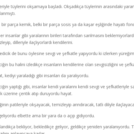
leriyle tüylerini okşamaya başladı. Okşadıkça tüylerinin arasındaki yaranı
lanmıştı.
i bir parça kemik, belki bir parça sosis ya da kaşar eşliğinde hayatı fo
er insanlar gibi yaralarının birileri tarafından sarılmasını beklemiyorlard
leyip, dilleriyle ilaçlıyorlardı kendilerini.
edicik de bunu öylesine sevgi ve şefkatle yapıyordu ki izlerken yüreğim
ciğin bu halini izledikçe insanların kendilerine olan sevgisizliğini ve 
, kediyi yaraladığı gibi insanları da yaralıyordu.
ciğin yaptığı gibi, insanlar kendi yaralarını kendi sevgi ve şefkatleriyl
ik üzerine çentik atıp duruyordu hayat.
inin patileriyle okşayacak, temizleyip arındıracak, tatlı diliyle ilaçlaya
 geliyordu elbette ama bir yara da o açıp gidiyordu.
landıkça bekliyor, bekledikçe geliyor, geldikçe yeniden yaralanıyordu. T
ağını anlayıncaya kadar.