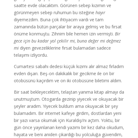
saatte evde olacaktım. Görünen sebep kızımın ve
görünmeyen sebep ruhumun bu isteğine
hayır
diyemezdim. Buna çok ihtiyacım vardı ve tam
zamanında bütün parçalar bir araya gelmiş ve bu fırsat
önüme konmuştu. Zihnim bile hemen izin vermişti.
Bir
gece için bu kadar yol çekilir mi, buna değer mi değmez
mi
diyen gevezeliklerine fırsat bulamadan sadece
telaşımı izliyordu.
Cumartesi sabahı dedesi küçük kızımı alır almaz fırladım
evden dışarı. Beş-on dakikalık bir gecikme ile on bir
otobüsünü kaçırdım ve on iki otobüsüne biletimi aldım.
Bir saat bekleyecektim, telaştan yanıma kitap almayı da
unutmuştum. Otogarda gezinip yiyecek ve okuyacak bir
şeyler aradım. Yiyecek buldum ama okuyacak bir şey
bulamadım. Bir internet kafeye girdim, dostlardan yeni
bir yazı varsa okumak için Kuraldışı’nı açtım. Yoktu, bir
gün önce yayınlanan kendi yazımı bir kez daha okudum,
hayata ve beni aniden çıkardığı bu yolculuğa güvendim,