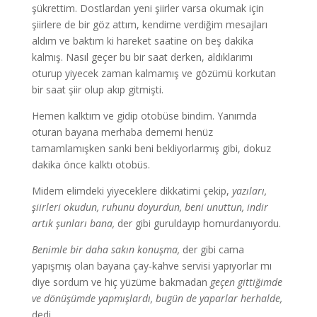
şükrettim. Dostlardan yeni şiirler varsa okumak için
şiirlere de bir göz attım, kendime verdiğim mesajları
aldım ve baktım ki hareket saatine on beş dakika
kalmış. Nasıl geçer bu bir saat derken, aldıklarımı
oturup yiyecek zaman kalmamış ve gözümü korkutan
bir saat şiir olup akıp gitmişti.
Hemen kalktım ve gidip otobüse bindim. Yanımda
oturan bayana merhaba dememi henüz
tamamlamışken sanki beni bekliyorlarmış gibi, dokuz
dakika önce kalktı otobüs.
Midem elimdeki yiyeceklere dikkatimi çekip,
yazıları,
şiirleri okudun, ruhunu doyurdun, beni unuttun, indir
artık şunları bana,
der gibi guruldayıp homurdanıyordu.
Benimle bir daha sakın konuşma,
der gibi cama
yapışmış olan bayana çay-kahve servisi yapıyorlar mı
diye sordum ve hiç yüzüme bakmadan
geçen gittiğimde
ve dönüşümde yapmışlardı, bugün de yaparlar herhalde,
dedi.