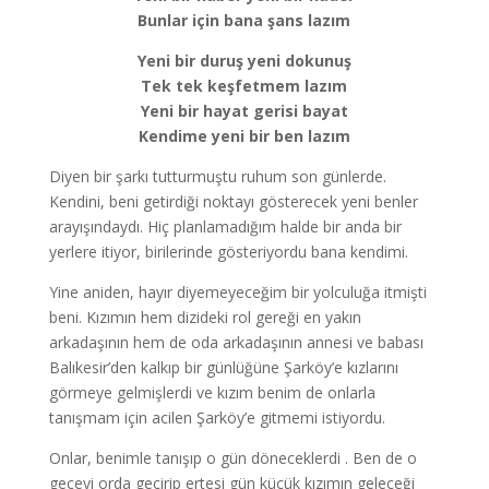
Bunlar için bana şans lazım
Yeni bir duruş yeni dokunuş
Tek tek keşfetmem lazım
Yeni bir hayat gerisi bayat
Kendime yeni bir ben lazım
Diyen bir şarkı tutturmuştu ruhum son günlerde.
Kendini, beni getirdiği noktayı gösterecek yeni benler
arayışındaydı. Hiç planlamadığım halde bir anda bir
yerlere itiyor, birilerinde gösteriyordu bana kendimi.
Yine aniden, hayır diyemeyeceğim bir yolculuğa itmişti
beni. Kızımın hem dizideki rol gereği en yakın
arkadaşının hem de oda arkadaşının annesi ve babası
Balıkesir’den kalkıp bir günlüğüne Şarköy’e kızlarını
görmeye gelmişlerdi ve kızım benim de onlarla
tanışmam için acilen Şarköy’e gitmemi istiyordu.
Onlar, benimle tanışıp o gün döneceklerdi . Ben de o
geceyi orda geçirip ertesi gün küçük kızımın geleceği