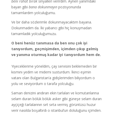
beni rahat bırak
sinyalleri verirdim. Aynen yanımdaki
bayan gibi
bana dokunmayın
pozisyonunda
tamamlardım yolculuğumu.
Ve bir daha sözlerimle dokunmayacaktım bayana.
Dokunmadım da. İki yabancı gibi hiç konuşmadan
tamamladık yolculuğumuzu.
O beni henüz tanımasa da ben onu çok iyi
tanıyordum, geçmişimden, içimden çıkıp gelmiş
ve yanıma oturmuş kadar iyi tanıyordum hem de.
Yiyeceklerime yöneldim, çay servisini beklemeden bir
kısmını yedim ve midemi susturdum. İkinci eşimin
vatanı olan Bulgaristan’a gidişlerimden biliyordum o
yolu ve seviyordum o tarafa yolculuğu.
Saman denizini andıran ekin tarlaları ve komutanlarına
selam duran bölük bölük asker gibi güneşe selam duran
ayçiçeği tarlalarının sırt sırta vermiş görüntüsü huzur
verir nasılda boşaltırdı o istanbul’un doluluğunu içimden.