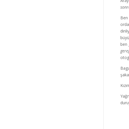
Aray
sonr
Ben 
orda
dinl
büyü
ben 
gere
otog
Baga
şaka
Kızı
Yağm
duru