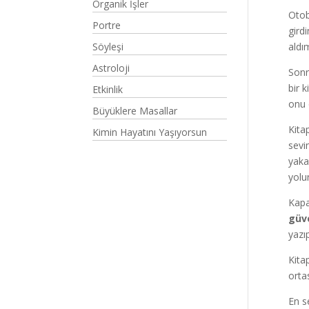
Organik İşler
Otob
Portre
gird
Söyleşi
aldı
Astroloji
Sonr
bir 
Etkinlik
onu 
Büyüklere Masallar
Kita
Kimin Hayatını Yaşıyorsun
sevi
yaka
yolu
Kapa
güve
yazı
Kita
orta
En s