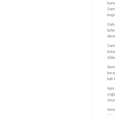
bund
Daml
başl
Daha
birl
dene
Zama
bulu
öldü
Beni
bera
kah b
Aynı
çoğa
önün
Kend