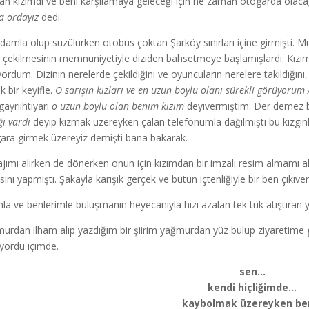
an kızımdı ve beni karşılamaya geleceği için ne zaman otogarda ola
a ordayız
dedi.
damla olup süzülürken otobüs çoktan Şarköy sınırları içine girmişti. M
 çekilmesinin memnuniyetiyle diziden bahsetmeye başlamışlardı. Kızı
iyordum. Dizinin nerelerde çekildiğini ve oyuncuların nerelere takıldığ
k bir keyifle.
O sarışın kızları ve en uzun boylu olanı sürekli görüyorum
gayriihtiyari
o uzun boylu olan benim kızım
deyivermiştim. Der demez b
ği vardı
deyip kızmak üzereyken çalan telefonumla dağılmıştı bu kızgınl
ara girmek üzereyiz demişti bana bakarak.
jımı alırken de dönerken onun için kızımdan bir imzalı resim almamı ak
sını yapmıştı. Şakayla karışık gerçek ve bütün içtenliğiyle bir ben çıkıve
mla ve benlerimle buluşmanın heyecanıyla hızı azalan tek tük atıştıra
urdan ilham alıp yazdığım bir şiirim yağmurdan yüz bulup ziyaretime g
yordu içimde.
sen…
kendi hiçliğimde…
kaybolmak üzereyken b