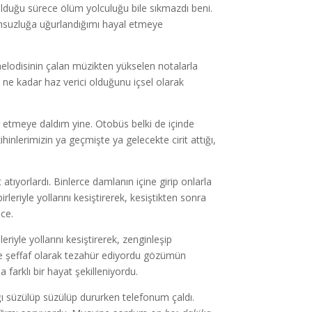
uğu sürece ölüm yolculuğu bile sıkmazdı beni.
nsuzluğa uğurlandığımı hayal etmeye
elodisinin çalan müzikten yükselen notalarla
 ne kadar haz verici olduğunu içsel olarak
 etmeye daldım yine. Otobüs belki de içinde
inlerimizin ya geçmişte ya gelecekte cirit attığı,
tıyorlardı. Binlerce damlanın içine girip onlarla
eriyle yollarını kesiştirerek, kesiştikten sonra
nce.
iyle yollarını kesiştirerek, zenginleşip
ve şeffaf olarak tezahür ediyordu gözümün
farklı bir hayat şekilleniyordu.
ı süzülüp süzülüp dururken telefonum çaldı.