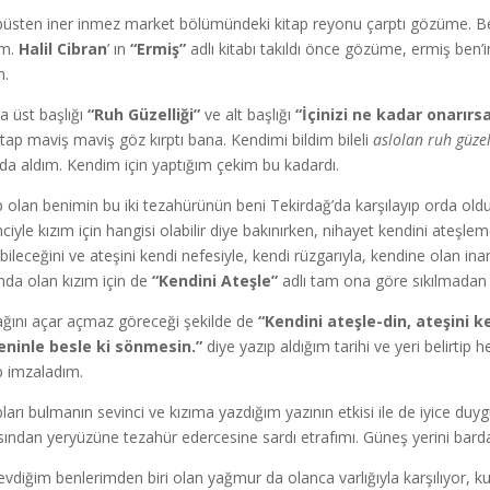
üsten iner inmez market bölümündeki kitap reyonu çarptı gözüme. Ben
im.
Halil Cibran
’ ın
“Ermiş”
adlı kitabı takıldı önce gözüme, ermiş ben’
m.
a üst başlığı
“Ruh Güzelliği”
ve alt başlığı
“İçinizi ne kadar onarırsa
kitap maviş maviş göz kırptı bana. Kendimi bildim bileli
aslolan ruh güzel
da aldım. Kendim için yaptığım çekim bu kadardı.
p olan benimin bu iki tezahürünün beni Tekirdağ’da karşılayıp orda ol
nciyle kızım için hangisi olabilir diye bakınırken, nihayet kendini ateşle
bileceğini ve ateşini kendi nefesiyle, kendi rüzgarıyla, kendine olan in
nda olan kızım için de
“Kendini Ateşle”
adlı tam ona göre sıkılmadan ok
ğını açar açmaz göreceği şekilde de
“Kendini ateşle-din, ateşini k
ninle besle ki sönmesin.”
diye yazıp aldığım tarihi ve yeri belirtip
p imzaladım.
pları bulmanın sevinci ve kızıma yazdığım yazının etkisi ile de iyice d
sından yeryüzüne tezahür edercesine sardı etrafımı. Güneş yerini barda
evdiğim benlerimden biri olan yağmur da olanca varlığıyla karşılıyor, 