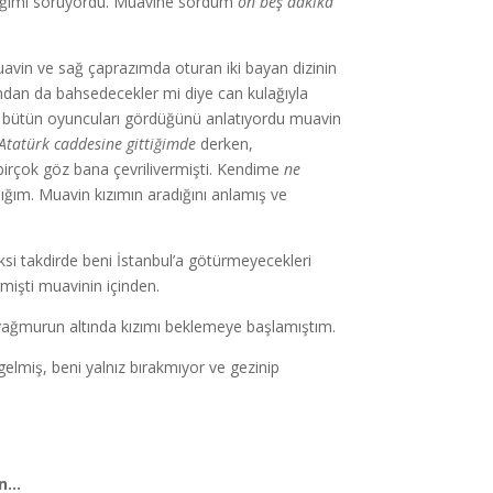
cağımı soruyordu. Muavine sordum
on beş dakika
uavin ve sağ çaprazımda oturan iki bayan dizinin
mdan da bahsedecekler mi diye can kulağıyla
ını, bütün oyuncuları gördüğünü anlatıyordu muavin
 Atatürk caddesine gittiğimde
derken,
irçok göz bana çevrilivermişti. Kendime
ne
ığım. Muavin kızımın aradığını anlamış ve
si takdirde beni İstanbul’a götürmeyecekleri
rmişti muavinin içinden.
n yağmurun altında kızımı beklemeye başlamıştım.
elmiş, beni yalnız bırakmıyor ve gezinip
en…