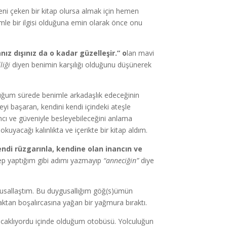
i çeken bir kitap olursa almak için hemen
imle bir ilgisi olduğuna emin olarak önce onu
nız dışınız da o kadar güzelleşir.” o
lan mavi
liği
diyen benimin karşılığı olduğunu düşünerek
duğum sürede benimle arkadaşlık edeceğinin
meyi başaran, kendini kendi içindeki ateşle
ancı ve güveniyle besleyebileceğini anlama
uyacağı kalınlıkta ve içerikte bir kitap aldım.
endi rüzgarınla, kendine olan inancın ve
 hep yaptığım gibi adımı yazmayıp
“anneciğin”
diye
uygusallaştım. Bu duygusallığım göğ(s)ümün
ktan boşalırcasına yağan bir yağmura bıraktı.
kucaklıyordu içinde olduğum otobüsü. Yolculuğun