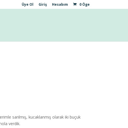
Üye Ol
Giriş
Hesabım
0 Öge
lerimle sarılmış, kucaklanmış olarak iki buçuk
mola verdik.