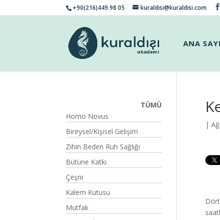
+90(216)449 98 05
kuraldisi@kuraldisi.com
ANA SAY
Ke
TÜMÜ
Homo Novus
| Ağ
Bireysel/Kişisel Gelişim
Zihin Beden Ruh Sağlığı
Bütüne Katkı
Çeşni
Kalem Kutusu
Dört
Mutfak
saat