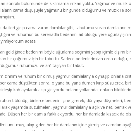
an sonraki bölümünde de sıkılmama imkan yoktu. Yağmur ve müzik old
aların cama düşüşüyle yağmurlu bir günde öldüğümü ve müzik ile so
amıştım.
 da ileri gidip cama vuran damlalar gibi, tabutuma vuran damlaların m
eştiğini ve ruhumun bu serenadla bedenimi ait olduğu yere uğurlayışının
yimliyordum adeta.
n geldiğinde bedenimi böyle uğurlama seçimini yapıp içimle dışımı bir
nan bir çoğumuz için bir tabuttu. Sadece bedenlerimizin orda olduğu, zih
rdüğümüz ruhumuzu ve an’ı taşıyan bir tabut.
m zihnim ve ruhum bir olmuş yağmur damlalarıyla oynaşıp onlarla cirit a
ber cama düştükten sonra, o yana bu yana dümen kırıp süzülerek, birbirl
irleşip kah ayrılarak akıp gidiyordu onların yollarında, onların bildikleri
 ruhun bölünüp, binlerce bedenin içine girerek, dünyaya düşmeleri, benler
larak yaşamda süzülmeleri, yağmur damlalarıyla açık ve net, berrak 
de. Düşen her bir damla farklı akıyordu, her bir damlada kısacık da olsa 
imi unutmuş, akıp giden her bir damlanın içine girmiş ve camdan aşağ