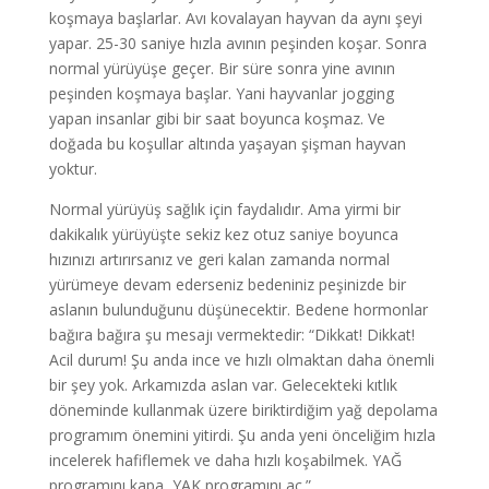
koşmaya başlarlar. Avı kovalayan hayvan da aynı şeyi
yapar. 25-30 saniye hızla avının peşinden koşar. Sonra
normal yürüyüşe geçer. Bir süre sonra yine avının
peşinden koşmaya başlar. Yani hayvanlar jogging
yapan insanlar gibi bir saat boyunca koşmaz. Ve
doğada bu koşullar altında yaşayan şişman hayvan
yoktur.
Normal yürüyüş sağlık için faydalıdır. Ama yirmi bir
dakikalık yürüyüşte sekiz kez otuz saniye boyunca
hızınızı artırırsanız ve geri kalan zamanda normal
yürümeye devam ederseniz bedeniniz peşinizde bir
aslanın bulunduğunu düşünecektir. Bedene hormonlar
bağıra bağıra şu mesajı vermektedir: “Dikkat! Dikkat!
Acil durum! Şu anda ince ve hızlı olmaktan daha önemli
bir şey yok. Arkamızda aslan var. Gelecekteki kıtlık
döneminde kullanmak üzere biriktirdiğim yağ depolama
programım önemini yitirdi. Şu anda yeni önceliğim hızla
incelerek hafiflemek ve daha hızlı koşabilmek. YAĞ
programını kapa, YAK programını aç.”