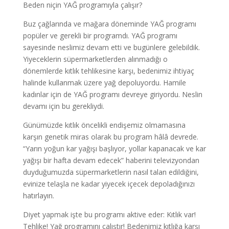
Beden niçin YAĞ programıyla çalışır?
Buz çağlarında ve mağara döneminde YAĞ programı
popüler ve gerekli bir programdı. YAĞ programı
sayesinde neslimiz devam etti ve bugünlere gelebildik.
Yiyeceklerin süpermarketlerden alınmadığı o
dönemlerde kıtlık tehlikesine karşı, bedenimiz ihtiyaç
halinde kullanmak üzere yağ depoluyordu. Hamile
kadınlar için de YAĞ programı devreye giriyordu. Neslin
devamı için bu gerekliydi.
Günümüzde kıtlık öncelikli endişemiz olmamasına
karşın genetik miras olarak bu program hâlâ devrede.
“Yarın yoğun kar yağışı başlıyor, yollar kapanacak ve kar
yağışı bir hafta devam edecek” haberini televizyondan
duyduğumuzda süpermarketlerin nasıl talan edildiğini,
evinize telaşla ne kadar yiyecek içecek depoladığınızı
hatırlayın.
Diyet yapmak işte bu programı aktive eder: Kıtlık var!
Tehlike! Yağ programını çalıştır! Bedenimiz kıtlığa karşı