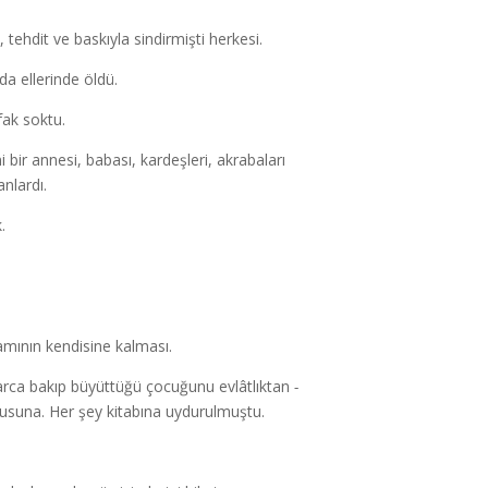
ehdit ve baskıyla sindirmişti herkesi.
da ellerinde öldü.
fak soktu.
i bir annesi, babası, kardeşleri, akrabaları
nlardı.
.
mamının kendisine kalması.
llarca bakıp büyüttüğü çocuğunu evlâtlıktan
-
üfusuna. Her şey kitabına uydurulmuştu.