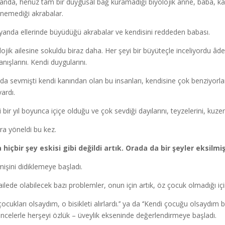
yanda, henüz tam bir duygusal bağ kuramadığı biyolojik anne, baba, kar
nemediği akrabalar.
yanda ellerinde büyüdüğü akrabalar ve kendisini reddeden babası.
ojik ailesine sokuldu biraz daha. Her şeyi bir büyüteçle inceliyordu âdeta.
nışlarını. Kendi duygularını.
nda sevmişti kendi kanından olan bu insanları, kendisine çok benziyorla
ardı.
 bir yıl boyunca içiçe olduğu ve çok sevdiği dayılarını, teyzelerini, kuze
ra yöneldi bu kez.
hiçbir şey eskisi gibi değildi artık. Orada da bir şeyler eksilmiş
işini didiklemeye başladı.
ailede olabilecek bazı problemler, onun için artık, öz çocuk olmadığı iç
 çocukları olsaydım, o bisikleti alırlardı.’’ ya da ‘’Kendi çocuğu olsaydı
ncelerle herşeyi özlük – üveylik ekseninde değerlendirmeye başladı.