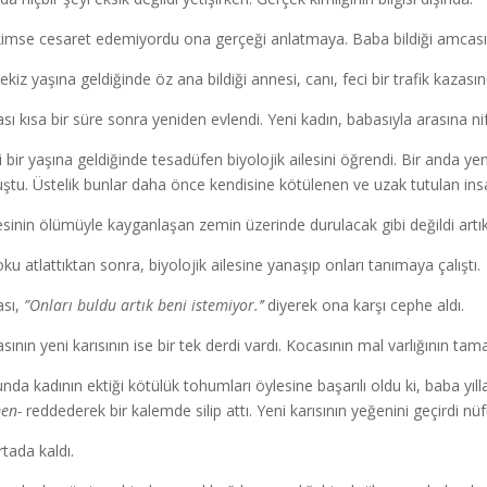
kimse cesaret edemiyordu ona gerçeği anlatmaya. Baba bildiği amcası, t
ekiz yaşına geldiğinde öz ana bildiği annesi, canı, feci bir trafik kazasın
sı kısa bir süre sonra yeniden evlendi. Yeni kadın, babasıyla arasına ni
i bir yaşına geldiğinde tesadüfen biyolojik ailesini öğrendi. Bir anda yen
ştu. Üstelik bunlar daha önce kendisine kötülenen ve uzak tutulan insa
sinin ölümüyle kayganlaşan zemin üzerinde durulacak gibi değildi artık
oku atlattıktan sonra, biyolojik ailesine yanaşıp onları tanımaya çalıştı.
sı,
”Onları buldu artık beni istemiyor.’’
diyerek ona karşı cephe aldı.
sının yeni karısının ise bir tek derdi vardı. Kocasının mal varlığının ta
nda kadının ektiği kötülük tohumları öylesine başarılı oldu ki, baba yı
en-
reddederek bir kalemde silip attı. Yeni karısının yeğenini geçirdi n
rtada kaldı.