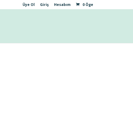
Üye Ol
Giriş
Hesabım
0 Öge