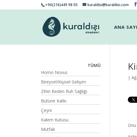
+90(216)449 98 05
kuraldisi@kuraldisi.com
ANA SAY
Ki
TÜMÜ
Homo Novus
| Ağ
Bireysel/Kişisel Gelişim
Zihin Beden Ruh Sağlığı
Bütüne Katkı
Çeşni
Kalem Kutusu
Onu 
Mutfak
Aslın