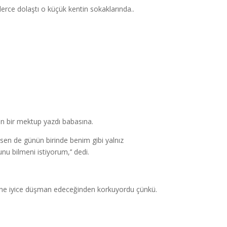
lerce dolaştı o küçük kentin sokaklarında..
gün bir mektup yazdı babasına.
 sen de günün birinde benim gibi yalnız
u bilmeni istiyorum,’’ dedi.
disine iyice düşman edeceğinden korkuyordu çünkü.
e…