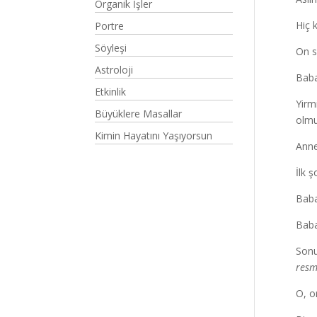
Organik İşler
Hiç 
Portre
Söyleşi
On s
Astroloji
Baba
Etkinlik
Yirm
Büyüklere Masallar
olmu
Kimin Hayatını Yaşıyorsun
Anne
İlk ş
Baba
Baba
Sonu
resm
O, o