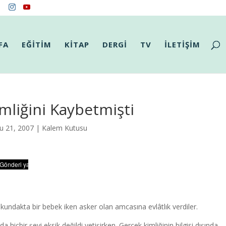
FA
EĞİTİM
KİTAP
DERGİ
TV
İLETİŞİM
mliğini Kaybetmişti
u 21, 2007 |
Kalem Kutusu
kundakta bir bebek iken asker olan amcasına evlâtlık verdiler.
da hiçbir şeyi eksik değildi yetişirken. Gerçek kimliğinin bilgisi dışında.