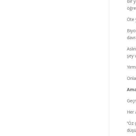
Bir 
öğre
Öte 
Biyol
davra
Aslı
şey v
Yirmi
Onla
Ama 
Geçm
Her 
‘’Öz
düşü