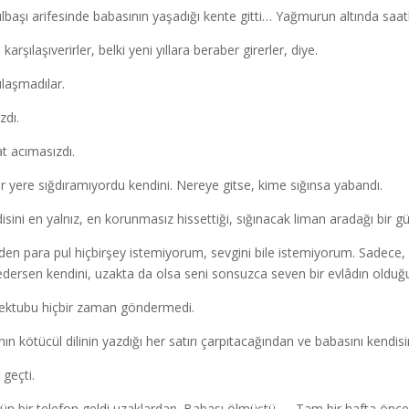
yılbaşı arifesinde babasının yaşadığı kente gitti… Yağmurun altında saat
 karşılaşıverirler, belki yeni yıllara beraber girerler, diye.
ılaşmadılar.
zdı.
t acımasızdı.
ir yere sığdıramıyordu kendini. Nereye gitse, kime sığınsa yabandı.
isini en yalnız, en korunmasız hissettiği, sığınacak liman aradağı bir 
nden para pul hiçbirşey istemiyorum, sevgini bile istemiyorum. Sadece,
edersen kendini, uzakta da olsa seni sonsuzca seven bir evlâdın olduğun
ktubu hiçbir zaman göndermedi.
nın kötücül dilinin yazdığı her satırı çarpıtacağından ve babasını ken
r geçti.
gün bir telefon geldi uzaklardan. Babası ölmüştü…. Tam bir hafta önc