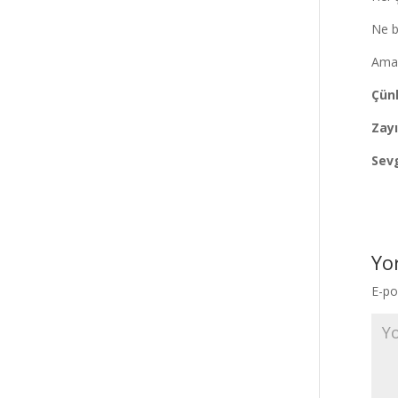
Ne b
Ama 
Çünk
Zayı
Sev
Yo
E-po