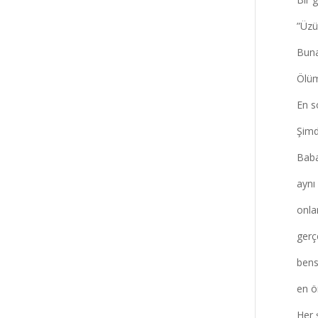
”Üzü
Buna
Ölüm
En so
Şimd
Baba
aynı
onlar
gerç
bens
en ö
Her 