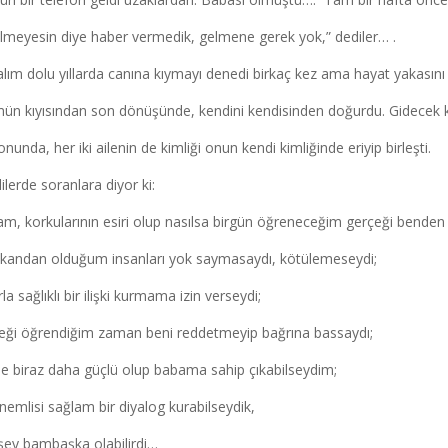
lmeyesin diye haber vermedik, gelmene gerek yok,” dediler… .
lım dolu yıllarda canına kıymayı denedi birkaç kez ama hayat yakasını
ün kıyısından son dönüşünde, kendini kendisinden doğurdu. Gidecek k
nunda, her iki ailenin de kimliği onun kendi kimliğinde eriyip birleşti.
ilerde soranlara diyor ki:
m, korkularının esiri olup nasılsa birgün öğreneceğim gerçeği benden
 kandan olduğum insanları yok saymasaydı, kötülemeseydi;
la sağlıklı bir ilişki kurmama izin verseydi;
eği öğrendiğim zaman beni reddetmeyip bağrına bassaydı;
e biraz daha güçlü olup babama sahip çıkabilseydim;
nemlisi sağlam bir diyalog kurabilseydik,
şey bambaşka olabilirdi…