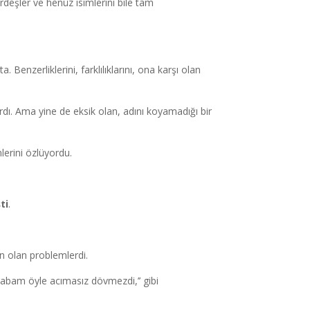
deşler ve henüz isimlerini bile tam
 Benzerliklerini, farklılıklarını, ona karşı olan
rdı. Ama yine de eksik olan, adını koyamadığı bir
nlerini özlüyordu.
ti
.
in olan problemlerdi.
m babam öyle acımasız dövmezdi,’’ gibi