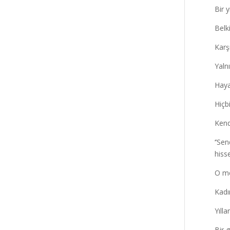
Bir 
Belki
Karş
Yalnı
Haya
Hiçb
Kend
‘’Se
hiss
O me
Kadı
Yılla
Bir 