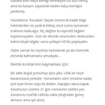
Kazada kızın kalça kemiği neredeyse tuz buz olmuş
ama bu karışım sayesinde beden kalça kemiğini
yenilemiş.
Hastalarına “kocakarı” ilaçları önerecek kadar bilge
hekimlerden ne yazık ki birkaç nesil sonra tamamen
mahrum kalacağız. Hiç değilse bu kıymetli bilgileri
kaybetmeyelim. Sizin de elinizde ninenizden dedenizden
kalma böyle bilgiler varsa yollayın KD’de paylaşalım.
Hiçbir zaman bu reçeteyi hazırlamak ya da önermek
zorunda kalmamanız umuduyla…
Kemik kırıklarının kaynaması için:
Bir adet doğal yumurtayı iyice yıka. Ufak bir reçel
kavanozuna yerleştir. Yumurtanın üzeri örtülene kadar
içini taze limon suyu ile doldur. Kapağını sıkıca kapat.
Kavanozun üzerine 21 gün sonrasının tarihini yaz.
Kavanozu mutfak rafında sakla (doğrudan güneş
almasın ama ışık alsın).