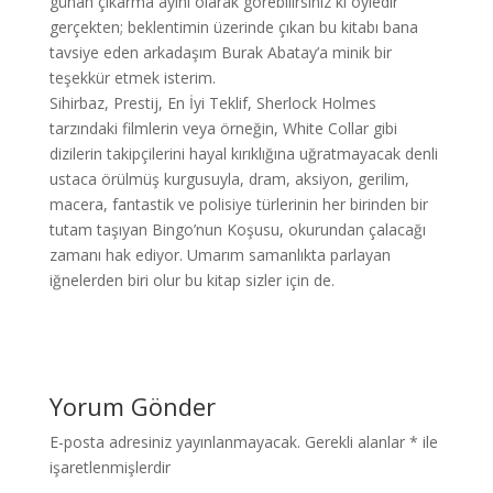
günah çıkarma ayini olarak görebilirsiniz ki öyledir
gerçekten; beklentimin üzerinde çıkan bu kitabı bana
tavsiye eden arkadaşım Burak Abatay’a minik bir
teşekkür etmek isterim.
Sihirbaz, Prestij, En İyi Teklif, Sherlock Holmes
tarzındaki filmlerin veya örneğin, White Collar gibi
dizilerin takipçilerini hayal kırıklığına uğratmayacak denli
ustaca örülmüş kurgusuyla, dram, aksiyon, gerilim,
macera, fantastik ve polisiye türlerinin her birinden bir
tutam taşıyan Bingo’nun Koşusu, okurundan çalacağı
zamanı hak ediyor. Umarım samanlıkta parlayan
iğnelerden biri olur bu kitap sizler için de.
Yorum Gönder
E-posta adresiniz yayınlanmayacak.
Gerekli alanlar
*
ile
işaretlenmişlerdir