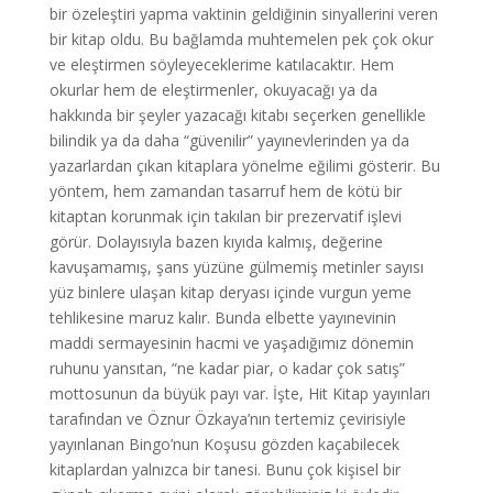
bir özeleştiri yapma vaktinin geldiğinin sinyallerini veren
bir kitap oldu. Bu bağlamda muhtemelen pek çok okur
ve eleştirmen söyleyeceklerime katılacaktır. Hem
okurlar hem de eleştirmenler, okuyacağı ya da
hakkında bir şeyler yazacağı kitabı seçerken genellikle
bilindik ya da daha “güvenilir” yayınevlerinden ya da
yazarlardan çıkan kitaplara yönelme eğilimi gösterir. Bu
yöntem, hem zamandan tasarruf hem de kötü bir
kitaptan korunmak için takılan bir prezervatif işlevi
görür. Dolayısıyla bazen kıyıda kalmış, değerine
kavuşamamış, şans yüzüne gülmemiş metinler sayısı
yüz binlere ulaşan kitap deryası içinde vurgun yeme
tehlikesine maruz kalır. Bunda elbette yayınevinin
maddi sermayesinin hacmi ve yaşadığımız dönemin
ruhunu yansıtan, “ne kadar piar, o kadar çok satış”
mottosunun da büyük payı var. İşte, Hit Kitap yayınları
tarafından ve Öznur Özkaya’nın tertemiz çevirisiyle
yayınlanan Bingo’nun Koşusu gözden kaçabilecek
kitaplardan yalnızca bir tanesi. Bunu çok kişisel bir