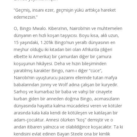
“Geçmiş, insanı ezer, geçmişin yükü arttıkça hareket
edemezsin.”
O, Bingo Mwalo. Kibera’nın, Nairobi’nin ve muhtemelen
dünyanın en hızlı koşan taşıyıcısı. Boyu kısa, aklı uzun,
15 yaşındaki, 1.20’lik Bingo’nun yeraltı dünyasının en
meşhur olduğu iki kıtadan biri olan Afrika’da (diğeri
elbette ki Amerika) bir çamurdan diğer bir çamura
koşuşunun hikâyesi. Deha ve hızın bileşiminden
yaratılmış karakter Bingo, nam-ı diğer “cüce”,
Nairobi’nin uyuşturucu pazarını ellerinde tutan mafya
babalarından Jonny ve Wolf adına çalışan bir kuryedir.
Sarhoş ve kumarbaz bir baba ve vahşi bir cinayete
kurban giden bir anneden doğma Bingo, acımasızların
dünyasında hayatta kalma mücadelesi veren ve kötüler
arasında kala kala kendi de kötüleşen ve katılaşan bir
adam-çocuktur. Annesi ölürken “koş” demiştir ve o
andan itibaren yalnızca ve olabildiğince koşacaktır. Ta ki
kendisini evlat edinen Bayan Steele ona bir kimlik