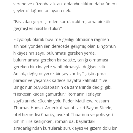
verene ve düzenbazlıktan, dolandırıcılıktan daha önemli
şeyler olduğunu anlayana dek.
“Birazdan geçmişimden kurtulacaktım, ama bir köle
geçmişten nasıl kurtulur?”
Fizyolojik olarak büyüme geriliği olmasına rağmen
zihinsel yönden ileri derecede gelişmiş olan Bingo’nun
hikâyesinin seyri, bulunması gereken yerde,
bulunmaması gereken bir saatte, tanığı olmaması
gereken bir cinayete şahit olmasıyla değişecektir.
Ancak, değişmeyecek bir şey vardır; “iş iştir, para
paradır ve yaşamak sadece hayatta kalmaktır” ve
Bingo’nun büyükbabasının da zamanında dediği gibi,
“Herkesin kaderi çamurdur.” Romanın ilerleyen
sayfalarında cücenin yolu Peder Matthew, ressam
Thomas Hunsa, Amerikalı sanat taciri Bayan Steele,
otel hizmetlisi Charity, avukat Thaatima ve polis şefi
Gihilihili ile kesişirken, roman da, başlardaki
sıradanlığından kurtularak sürükleyici ve gizem dolu bir