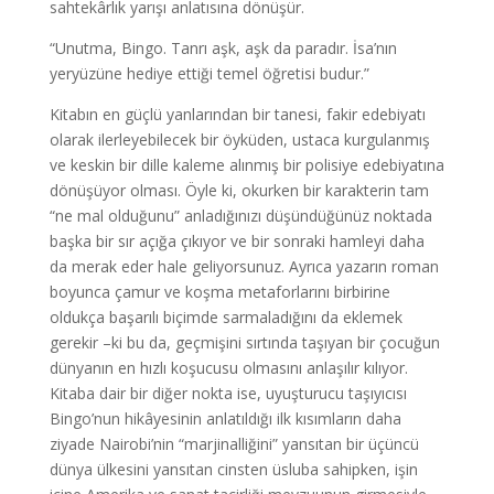
sahtekârlık yarışı anlatısına dönüşür.
“Unutma, Bingo. Tanrı aşk, aşk da paradır. İsa’nın
yeryüzüne hediye ettiği temel öğretisi budur.”
Kitabın en güçlü yanlarından bir tanesi, fakir edebiyatı
olarak ilerleyebilecek bir öyküden, ustaca kurgulanmış
ve keskin bir dille kaleme alınmış bir polisiye edebiyatına
dönüşüyor olması. Öyle ki, okurken bir karakterin tam
“ne mal olduğunu” anladığınızı düşündüğünüz noktada
başka bir sır açığa çıkıyor ve bir sonraki hamleyi daha
da merak eder hale geliyorsunuz. Ayrıca yazarın roman
boyunca çamur ve koşma metaforlarını birbirine
oldukça başarılı biçimde sarmaladığını da eklemek
gerekir –ki bu da, geçmişini sırtında taşıyan bir çocuğun
dünyanın en hızlı koşucusu olmasını anlaşılır kılıyor.
Kitaba dair bir diğer nokta ise, uyuşturucu taşıyıcısı
Bingo’nun hikâyesinin anlatıldığı ilk kısımların daha
ziyade Nairobi’nin “marjinalliğini” yansıtan bir üçüncü
dünya ülkesini yansıtan cinsten üsluba sahipken, işin