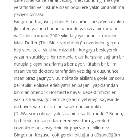
içine Amerika ve sanat tacirliği mevzuunun girmesiyle
yeraltından yer üstüne sızan popülere yakın bir anlatıma
geçiyor olması.
Bingo’nun Koşusu, James A. Levine’in Türkçe’ye çevrilen
(ki zaten yazarın bunun haricinde yalnızca bir romanı
var) ikinci romanı. 2009 yılında yayınlanan ilk romanı
Mavi Defter (The Blue Notebook)’in üzerinden geçen
beş sene zeki, sinsi ve mizahi bir kurguyu besleyerek
yazarın sürükleyici bir romanla okur karşısına sağlam bir
duruşla çıkışını hazırlamışa benziyor. Kitabın bir bilim
insanı ve tıp doktoru tarafından yazıldığını düşününce
insan biraz şaşırıyor. Bu noktada akıllarda şöyle bir soru
belirebilir: Polisiye edebiyatın en başarılı yapıtlarından
biri olan Sherlock Holmes’te hayalî dedektifimizin en
yakın arkadaşı, gözlem ve çıkarım yeteneği sayesinde
en büyük yardımcısı olan karakterin bir doktor
(Dr.Watson) olması yalnızca bir tesadüf müdür? Bunda,
tıp biliminin insana dair neredeyse tüm gizemleri
çözebilme potansiyelinin bir payı var mı bilinmez…
Bingo’nun Koşusu, çok gerekli olduğunu düşündüğüm