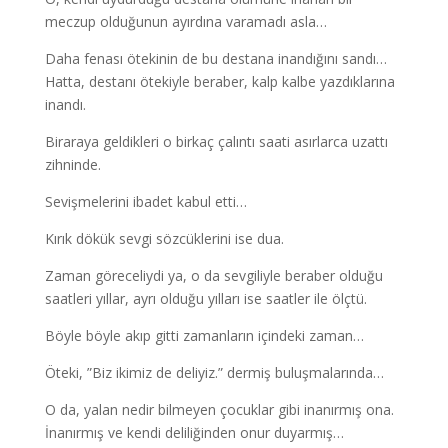
meczup olduğunun ayırdına varamadı asla…
Daha fenası ötekinin de bu destana inandığını sandı…
Hatta, destanı ötekiyle beraber, kalp kalbe yazdıklarına
inandı.
Biraraya geldikleri o birkaç çalıntı saati asırlarca uzattı
zihninde.
Sevişmelerini ibadet kabul etti…
Kırık dökük sevgi sözcüklerini ise dua.
Zaman göreceliydi ya, o da sevgiliyle beraber olduğu
saatleri yıllar, ayrı olduğu yılları ise saatler ile ölçtü.
Böyle böyle akıp gitti zamanların içindeki zaman…
Öteki, ”Biz ikimiz de deliyiz.” dermiş buluşmalarında…
O da, yalan nedir bilmeyen çocuklar gibi inanırmış ona.
İnanırmış ve kendi deliliğinden onur duyarmış…