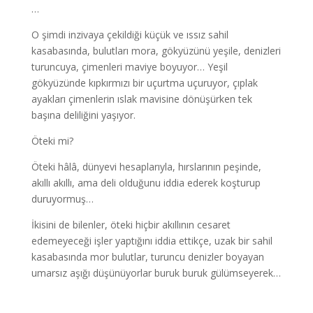
…
O şimdi inzivaya çekildiği küçük ve ıssız sahil
kasabasında, bulutları mora, gökyüzünü yeşile, denizleri
turuncuya, çimenleri maviye boyuyor… Yeşil
gökyüzünde kıpkırmızı bir uçurtma uçuruyor, çıplak
ayakları çimenlerin ıslak mavisine dönüşürken tek
başına deliliğini yaşıyor.
Öteki mi?
Öteki hâlâ, dünyevi hesaplarıyla, hırslarının peşinde,
akıllı akıllı, ama deli olduğunu iddia ederek koşturup
duruyormuş…
İkisini de bilenler, öteki hiçbir akıllının cesaret
edemeyeceği işler yaptığını iddia ettikçe, uzak bir sahil
kasabasında mor bulutlar, turuncu denizler boyayan
umarsız aşığı düşünüyorlar buruk buruk gülümseyerek…