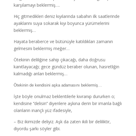
karşılamayı beklermiş….
Hiç gitmedikleri deniz kıyılarında sabahın ilk saatlerinde
ayaklarını suya sokarak kıyı boyunca yürümelerini
beklermiş…
Hayata beraberce ve bütünüyle katıldıkları zamanın
gelmesini beklermiş meğer…
Ötekinin deliliğine sahip çıkacağı, daha doğrusu
kanıtlayacağı; gece gündüz beraber olunan, hasretliğin
kalmadığı anları beklermiş…
Ötekinin de kendisini aşka adamasını beklermiş…
İşte böyle onulmaz beklentilerle kıvranıp dururken o;
kendisine ‘’delisin’’ diyenlere aşkına derin bir imanla bağlı
olanların inançlı yüz ifadesiyle,
– Biz ikimizde deliyiz. Aşk da zaten ikili bir deliliktir,
diyordu şarkı söyler gibi.