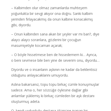
– Kalbimden olur olmaz zamanlarda muhteşem
yoğunlukta bir sevgi akıyor ona doğru. Sanki kalbim
yerinden fırlayacakmış da onun kalbine konacakmış
gibi, diyordu.
– Onun kalbinden sana akan bir şeyler var mı bari?, diye
alaycı alaycı soranlara, gözlerini bir çocuğun
masumiyetiyle kocaman açarak;
– O böyle hissetmese ben de hissedemem ki… Ayrıca,
o beni sevmese bile ben yine de severim onu, diyordu…
Diyordu ve o insanların aşkının ne kadar da beklentisiz
olduğunu anlayacaklarını umuyordu.
Aslına bakarsanız, topu topu birkaç cümle konuşmuşlar
sadece. Ama o, her sözcüğe öylesine dağlar gibi
anlamlar yüklemiş ki birkaç cümleden bir aşk destanı
oluşturmuş adeta.
O, kendi uydurduğu destana ölümüne inanan bir