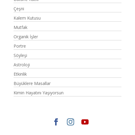
Çeşni
Kalem Kutusu
Mutfak
Organik İşler
Portre
Söyleşi
Astroloji
Etkinlik
Büyüklere Masallar
Kimin Hayatını Yaşıyorsun
Elegant Themes
tarafından tasarlandı. |
WordPress