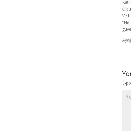
Kati
Öldü
Ve ha
“Nef
güve
Ayağa
Yo
E-po