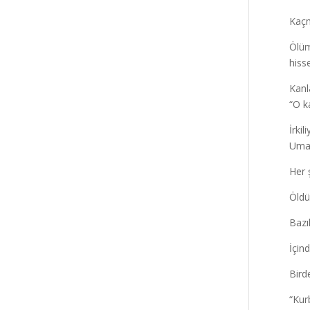
Kaçm
Ölüm
hiss
Kanl
“O k
İrkil
Umar
Her ş
Öldü
Bazı
İçin
Bir
“Kur