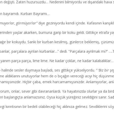
en değişti. Zaten huzursuzdu… Nedenini bilmiyordu ve dışarıdaki hava 
n bayramdı. Kurban Bayramı…
muyorlar, görmüyorlar”
diye geziniyordu kendi içinde. Kafasının karışık
erinden yaşlar akarken, burnuna garip bir koku geldi. Gittikçe etrafa yayı
ağır bir kokuydu. Sanki bir kurban kesilmiş, günlerce beklemiş, çürümü
banlar, parçalara ayrılan kurbanlar…” dedi. “Parçalara ayrılmak mı?” ….Te
 yanım parça parça, lime lime. Ne kadar çoklar, ne kadar kalabalıkla
 halinde sesler duymaya başladı, ses gittikçe yükseliyordu.
” ‘Biz bir 
rine aldıklarını unutuyorlar hem de o bıçağın vereceği acıyı hiç düşünm
amışsınızdır. Hiçbir çaba, emek harcamamışsınızdır. Anlamıyorlar, anlam
iyorum, onlar, sever gibi davrananlardı. Ya hayatınızda olurlar ya da bird
eri başlangıçta anlamazsınız. Oysa küçük yüreğiniz sevildiğini sanır. Sa
gi kırıntısının bir bedeli olabileceği hiç aklınıza gelmez. Sevdiklerini söy