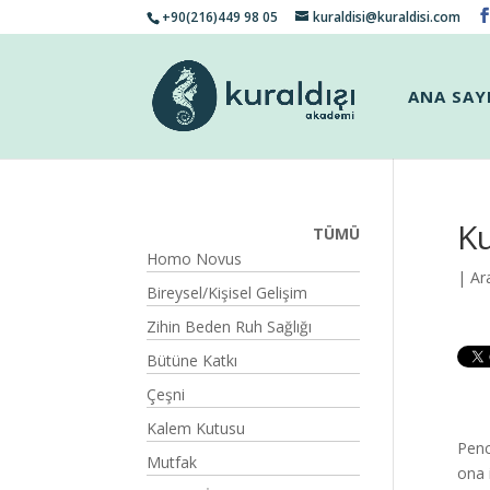
+90(216)449 98 05
kuraldisi@kuraldisi.com
ANA SAY
K
TÜMÜ
Homo Novus
| Ar
Bireysel/Kişisel Gelişim
Zihin Beden Ruh Sağlığı
Bütüne Katkı
Çeşni
Kalem Kutusu
Penc
Mutfak
ona 