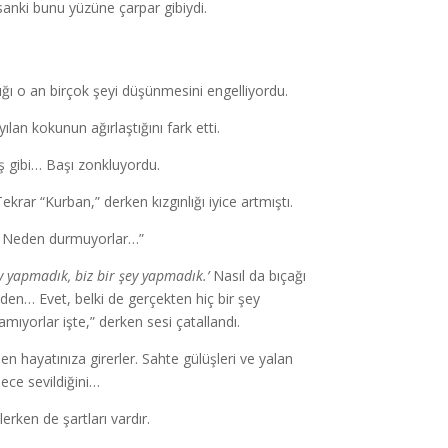
sanki bunu yüzüne çarpar gibiydi.
lığı o an birçok şeyi düşünmesini engelliyordu.
lan kokunun ağırlaştığını fark etti.
ş gibi… Başı zonkluyordu.
krar “Kurban,” derken kızgınlığı iyice artmıştı.
r… Neden durmuyorlar…”
şey yapmadık, biz bir şey yapmadık.’
Nasıl da bıçağı
eden… Evet, belki de gerçekten hiç bir şey
ıyorlar işte,” derken sesi çatallandı.
en hayatınıza girerler. Sahte gülüşleri ve yalan
dece sevildiğini…
lerken de şartları vardır.