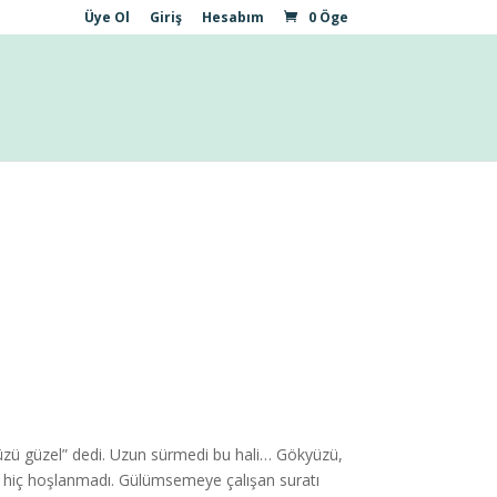
Üye Ol
Giriş
Hesabım
0 Öge
zü güzel” dedi. Uzun sürmedi bu hali… Gökyüzü,
an hiç hoşlanmadı. Gülümsemeye çalışan suratı