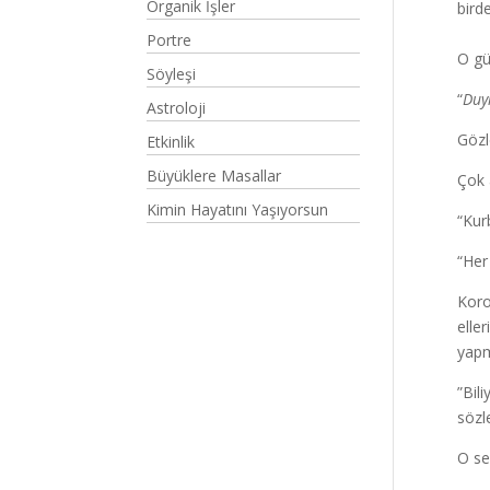
Organik İşler
bird
Portre
O gü
Söyleşi
“
Duy
Astroloji
Gözl
Etkinlik
Büyüklere Masallar
Çok 
Kimin Hayatını Yaşıyorsun
“Kur
“Her
Koro
elle
yapm
”Bil
sözl
O sev