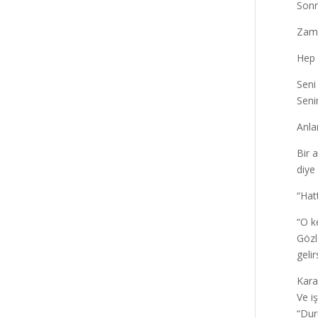
Son
Zama
Hep 
Seni
Seni
Anla
Bir 
diye
“Hat
“O k
Gözl
geli
Kara
Ve i
“Dur