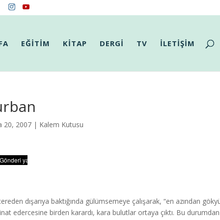
FA
EĞİTİM
KİTAP
DERGİ
TV
İLETİŞİM
urban
a 20, 2007 |
Kalem Kutusu
ereden dışarıya baktığında gülümsemeye çalışarak, “en azından gökyü
inat edercesine birden karardı, kara bulutlar ortaya çıktı. Bu durumd