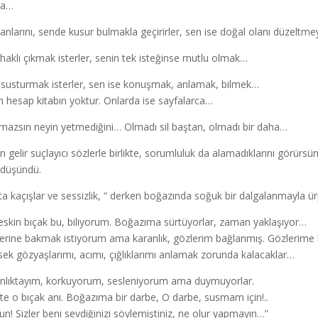
ra…
nlarını, sende kusur bulmakla geçirirler, sen ise doğal olanı düzeltme
haklı çıkmak isterler, senin tek isteğinse mutlu olmak…
 susturmak isterler, sen ise konuşmak, anlamak, bilmek…
n hesap kitabın yoktur. Onlarda ise sayfalarca…
mazsın neyin yetmediğini… Olmadı sil baştan, olmadı bir daha…
an gelir suçlayıcı sözlerle birlikte, sorumluluk da alamadıklarını görürsün
 düşündü.
ta kaçışlar ve sessizlik, “ derken boğazında soğuk bir dalgalanmayla ür
eskin bıçak bu, biliyorum. Boğazıma sürtüyorlar, zaman yaklaşıyor…
erine bakmak istiyorum ama karanlık, gözlerim bağlanmış. Gözlerime b
rsek gözyaşlarımı, acımı, çığlıklarımı anlamak zorunda kalacaklar…
nlıktayım, korkuyorum, sesleniyorum ama duymuyorlar.
şte o bıçak anı. Boğazıma bir darbe, O darbe, susmam için!..
un! Sizler beni sevdiğinizi söylemiştiniz, ne olur yapmayın…”