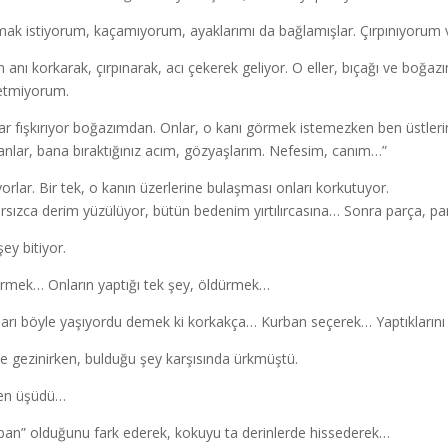
ak istiyorum, kaçamıyorum, ayaklarımı da bağlamışlar. Çırpınıyorum v
 anı korkarak, çırpınarak, acı çekerek geliyor. O eller, bıçağı ve boğazı
etmiyorum.
ar fışkırıyor boğazımdan. Onlar, o kanı görmek istemezken ben üstlerin
anlar, bana bıraktığınız acım, gözyaşlarım. Nefesim, canım…”
iyorlar. Bir tek, o kanın üzerlerine bulaşması onları korkutuyor.
sızca derim yüzülüyor, bütün bedenim yırtılırcasına… Sonra parça, par
ey bitiyor.
rmek… Onların yaptığı tek şey, öldürmek…
ları böyle yaşıyordu demek ki korkakça… Kurban seçerek… Yaptıklarını
de gezinirken, bulduğu şey karşısında ürkmüştü.
den üşüdü…
ban” olduğunu fark ederek, kokuyu ta derinlerde hissederek…