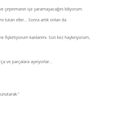
e çırpınmanın işe yaramayacağını biliyorum.
mı tutan eller… Sonra artık onları da
e fışkırtıyorum kanlarımı. Son kez haykırıyorum,
ça ve parçalara ayırıyorlar…
 unutarak.”