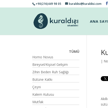
+90(216)449 98 05
kuraldisi@kuraldisi.com
ANA SAY
Ku
TÜMÜ
Homo Novus
| Ni
Bireysel/Kişisel Gelişim
Zihin Beden Ruh Sağlığı
Bütüne Katkı
Çeşni
Kalem Kutusu
Akıl
Mutfak
sütü