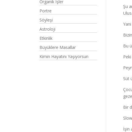
Organik İşler
Şu a
Portre
Ulus
Söyleşi
Yani
Astroloji
Bizi
Etkinlik
Bu ü
Büyüklere Masallar
Kimin Hayatını Yaşıyorsun
Peki
Peyn
Süt ü
Çocu
geze
Bir 
Slow
İşin