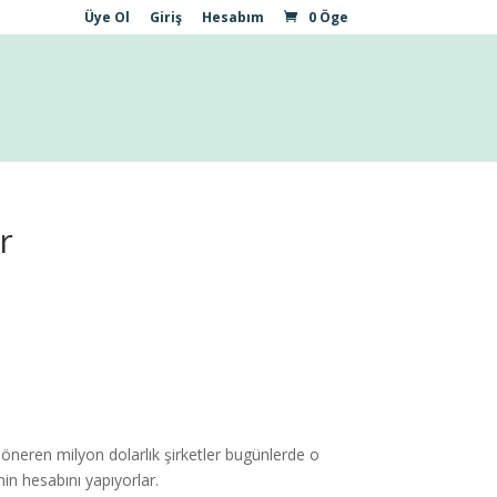
Üye Ol
Giriş
Hesabım
0 Öge
r
i öneren milyon dolarlık şirketler bugünlerde o
nin hesabını yapıyorlar.