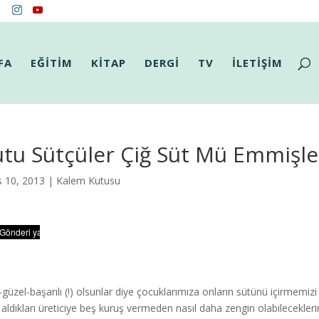
FA
EĞİTİM
KİTAP
DERGİ
TV
İLETİŞİM
tu Sütçüler Çiğ Süt Mü Emmişle
s 10, 2013 |
Kalem Kutusu
lı-güzel-başarılı (!) olsunlar diye çocuklarımıza onların sütünü içirmemiz
 aldıkları üreticiye beş kuruş vermeden nasıl daha zengin olabilecekleri