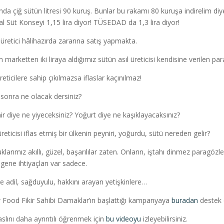
nda çiğ sütün litresi 90 kuruş. Bunlar bu rakamı 80 kuruşa indirelim diy
al Süt Konseyi 1,15 lira diyor! TÜSEDAD da 1,3 lira diyor!
 üretici hâlihazırda zararına satış yapmakta.
m marketten iki liraya aldığımız sütün asıl üreticisi kendisine verilen pa
reticilere sahip çıkılmazsa iflaslar kaçınılmaz!
 sonra ne olacak dersiniz?
ir diye ne yiyeceksiniz? Yoğurt diye ne kaşıklayacaksınız?
reticisi iflas etmiş bir ülkenin peyniri, yoğurdu, sütü nereden gelir?
klarımız akıllı, güzel, başarılılar zaten. Onların, iştahı dinmez paragö
gene ihtiyaçları var sadece.
de adil, sağduyulu, hakkını arayan yetişkinlere…
 Food Fikir Sahibi Damaklar’ın başlattığı kampanyaya
buradan
destek o
 aslını daha ayrıntılı öğrenmek için
bu videoyu
izleyebilirsiniz.