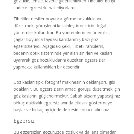
gözlükle, lensle, lazerle giderilebilirken Tibetliler bu işi
sadece egzersizle hallediyorlardı.
Tibetliler nesiller boyunca görme bozukluklarını
düzeltmek, görüşlerini keskinleştirmek için doğal
yöntemler kullandılar. Bu yöntemlerin en önemlisi,
çağlar boyunca faydası kanıtlanmış bazı göz
egzersizleriydi. Aşağıdaki şekil, Tibetli rahiplerin,
bedenin optik sisteminde yer alan sinirleri ve kasları
uyararak göz bozukluklarını düzelten egzersizler
yapmakta kullandıkları bir desendir.
Göz kasları tıpkı fotoğraf makinesinin deklanşörü gibi
odaklanır. Bu egzersizlerin amacı görüşü düzeltmek için
göz kaslarını güçlendirmektir. Sabah akşam yapacağınız
birkaç dakikalık egzersiz anında etkisini göstermeye
başlar ve birkaç ay içinde de kesin sonucu alırsınız.
Egzersiz
Bu egzersizleri gözünüzde gözlük ya da lens olmadan