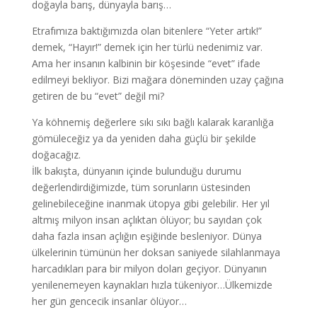
doğayla barış, dünyayla barış…
Etrafımıza baktığımızda olan bitenlere “Yeter artık!”
demek, “Hayır!” demek için her türlü nedenimiz var.
Ama her insanın kalbinin bir köşesinde “evet” ifade
edilmeyi bekliyor. Bizi mağara döneminden uzay çağına
getiren de bu “evet” değil mi?
Ya köhnemiş değerlere sıkı sıkı bağlı kalarak karanlığa
gömüleceğiz ya da yeniden daha güçlü bir şekilde
doğacağız.
İlk bakışta, dünyanın içinde bulunduğu durumu
değerlendirdiğimizde, tüm sorunların üstesinden
gelinebileceğine inanmak ütopya gibi gelebilir. Her yıl
altmış milyon insan açlıktan ölüyor; bu sayıdan çok
daha fazla insan açlığın eşiğinde besleniyor. Dünya
ülkelerinin tümünün her doksan saniyede silahlanmaya
harcadıkları para bir milyon doları geçiyor. Dünyanın
yenilenemeyen kaynakları hızla tükeniyor…Ülkemizde
her gün gencecik insanlar ölüyor…