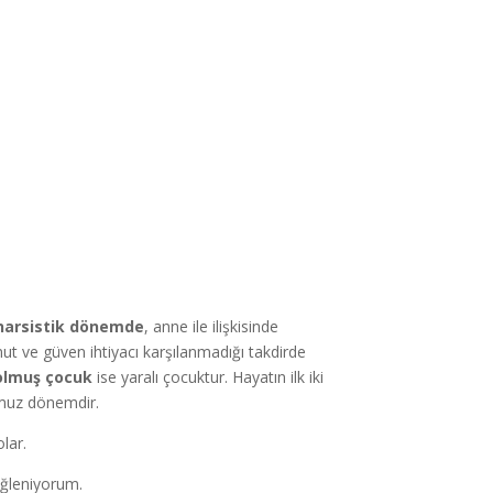
narsistik
dönemde
, anne ile ilişkisinde
t ve güven ihtiyacı karşılanmadığı takdirde
olmuş çocuk
ise yaralı çocuktur. Hayatın ilk iki
umuz dönemdir.
lar.
eğleniyorum.