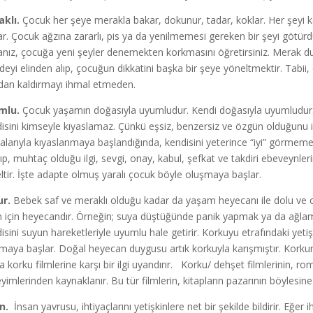
klı.
Çocuk her şeye merakla bakar, dokunur, tadar, koklar. Her şeyi 
ar. Çocuk ağzına zararlı, pis ya da yenilmemesi gereken bir şeyi götürdü
sanız, çocuğa yeni şeyler denemekten korkmasını öğretirsiniz. Merak du
eyi elinden alıp, çocuğun dikkatini başka bir şeye yöneltmektir. Tabii,
dan kaldırmayı ihmal etmeden.
mlu.
Çocuk yaşamın doğasıyla uyumludur. Kendi doğasıyla uyumludur. 
isini kimseyle kıyaslamaz. Çünkü eşsiz, benzersiz ve özgün olduğunu iç
alarıyla kıyaslanmaya başlandığında, kendisini yeterince “iyi” görme
rıp, muhtaç olduğu ilgi, sevgi, onay, kabul, şefkat ve takdiri ebevey
ltir. İşte adapte olmuş yaralı çocuk böyle oluşmaya başlar.
r.
Bebek saf ve meraklı olduğu kadar da yaşam heyecanı ile dolu ve c
 için heyecandır. Örneğin; suya düştüğünde panik yapmak ya da ağlama
isini suyun hareketleriyle uyumlu hale getirir. Korkuyu etrafındaki yetiş
maya başlar. Doğal heyecan duygusu artık korkuyla karışmıştır. Korkun
a korku filmlerine karşı bir ilgi uyandırır. Korku/ dehşet filmlerinin, 
yimlerinden kaynaklanır. Bu tür filmlerin, kitapların pazarının böylesine 
n.
İnsan yavrusu, ihtiyaçlarını yetişkinlere net bir şekilde bildirir. Eğ