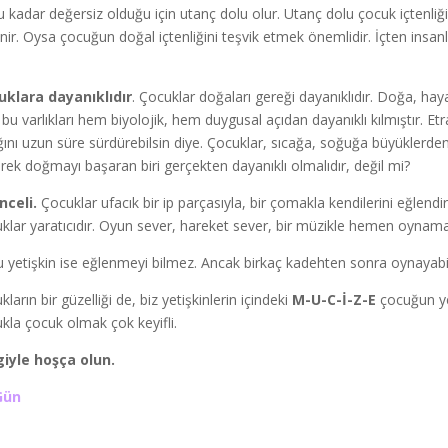
u kadar değersiz olduğu için utanç dolu olur. Utanç dolu çocuk içtenliğini 
nir. Oysa çocuğun doğal içtenliğini teşvik etmek önemlidir. İçten insanl
uklara dayanıklıdır
. Çocuklar doğaları gereği dayanıklıdır. Doğa, haya
 bu varlıkları hem biyolojik, hem duygusal açıdan dayanıklı kılmıştır. Et
ığını uzun süre sürdürebilsin diye. Çocuklar, sıcağa, soğuğa büyüklerd
rek doğmayı başaran biri gerçekten dayanıklı olmalıdır, değil mi?
nceli.
Çocuklar ufacık bir ip parçasıyla, bir çomakla kendilerini eğlendirm
klar yaratıcıdır. Oyun sever, hareket sever, bir müzikle hemen oynama
 yetişkin ise eğlenmeyi bilmez. Ancak birkaç kadehten sonra oynayabili
ların bir güzelliği de, biz yetişkinlerin içindeki
M-U-C-İ-Z-E
çocuğun ye
kla çocuk olmak çok keyifli.
iyle hoşça olun.
Gün