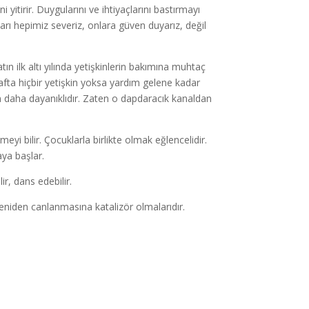
yitirir. Duygularını ve ihtiyaçlarını bastırmayı
arı hepimiz severiz, onlara güven duyarız, değil
tın ilk altı yılında yetişkinlerin bakımına muhtaç
rafta hiçbir yetişkin yoksa yardım gelene kadar
en daha dayanıklıdır. Zaten o dapdaracık kanaldan
eyi bilir. Çocuklarla birlikte olmak eğlencelidir.
ya başlar.
r, dans edebilir.
niden canlanmasına katalizör olmalarıdır.