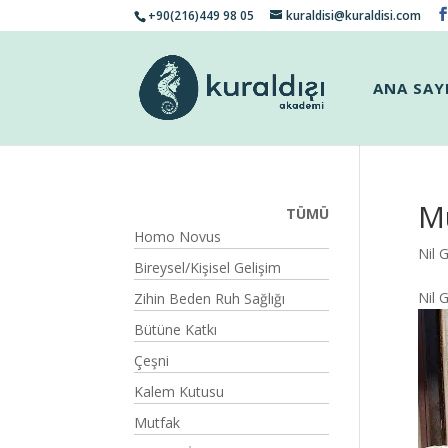
+90(216)449 98 05
kuraldisi@kuraldisi.com
ANA SAY
M
TÜMÜ
Homo Novus
Nil 
Bireysel/Kişisel Gelişim
Nil 
Zihin Beden Ruh Sağlığı
Bütüne Katkı
Çeşni
Kalem Kutusu
Mutfak