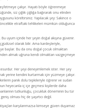
keşfetmeye çalışır. Hayatı böyle öğrenmeye
ğünde, siz çığlık çığlığa bağırarak onu elinden
ygusunu köreltirsiniz. Yapılacak şey: Sakince o
 öncelikle etraftaki tehlikeleri mümkün olduğunca
Bu uyum içinde her şeyin doğal akışına güvenir.
güdüsel olarak bilir. Ama kardeşleriyle,
meye başlar. Bu da onu doğal çocuk olmaktan
nlerinden almak uğruna kendi olmaktan vazgeçmeye
esurdur. Her şeyi deneyimlemek ister. Her şey
k yerine kendini kurtarmak için yüzmeye çalışır.
kinlerin panik dolu tepkileriyle öğrenir ve sudan
un heyecanla iç içe geçmesi kişilerde daha
romanlarının tutkunluğu, çocukluk döneminin bu tür
geniş olması hiç de şaşırtıcı değil.
er ihtiyaçları karşılanmazsa kimseye güven duyamaz