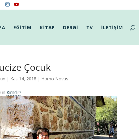
FA
EĞİTİM
KİTAP
DERGİ
TV
İLETİŞİM
ucize Çocuk
Gün
| Kas 14, 2018 |
Homo Novus
Gün
Kimdir?