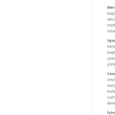
Mera
başl
alır
madd
orta
Uyu
Kend
başk
çıka
yöne
Cesu
onun
Kend
kork
sonr
dene
İçte