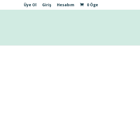
Üye Ol
Giriş
Hesabım
0 Öge