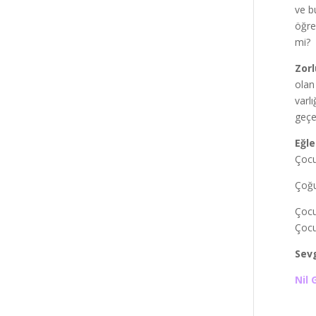
ve b
öğre
mi?
Zorl
olan
varl
geçe
Eğle
Çocu
Çoğu
Çocuk
Çocu
Sevg
Nil 