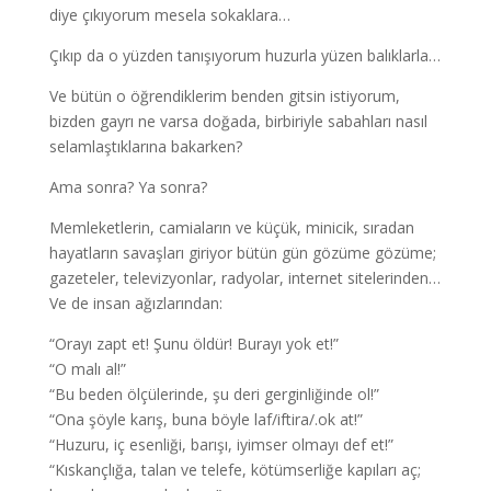
diye çıkıyorum mesela sokaklara…
Çıkıp da o yüzden tanışıyorum huzurla yüzen balıklarla…
Ve bütün o öğrendiklerim benden gitsin istiyorum,
bizden gayrı ne varsa doğada, birbiriyle sabahları nasıl
selamlaştıklarına bakarken?
Ama sonra? Ya sonra?
Memleketlerin, camiaların ve küçük, minicik, sıradan
hayatların savaşları giriyor bütün gün gözüme gözüme;
gazeteler, televizyonlar, radyolar, internet sitelerinden…
Ve de insan ağızlarından:
“Orayı zapt et! Şunu öldür! Burayı yok et!”
“O malı al!”
“Bu beden ölçülerinde, şu deri gerginliğinde ol!”
“Ona şöyle karış, buna böyle laf/iftira/.ok at!”
“Huzuru, iç esenliği, barışı, iyimser olmayı def et!”
“Kıskançlığa, talan ve telefe, kötümserliğe kapıları aç;