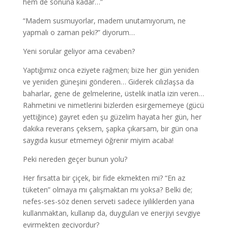
hem de sonuna kadar…”
“Madem susmuyorlar, madem unutamıyorum, ne
yapmalı o zaman peki?” diyorum…
Yeni sorular geliyor ama cevaben?
Yaptığımız onca eziyete rağmen; bize her gün yeniden
ve yeniden güneşini gönderen… Giderek cılızlaşsa da
baharlar, gene de gelmelerine, üstelik inatla izin veren…
Rahmetini ve nimetlerini bizlerden esirgememeye (gücü
yettiğince) gayret eden şu güzelim hayata her gün, her
dakika reverans çeksem, şapka çıkarsam, bir gün ona
saygıda kusur etmemeyi öğrenir miyim acaba!
Peki nereden geçer bunun yolu?
Her fırsatta bir çiçek, bir fide ekmekten mi? “En az
tüketen” olmaya mı çalışmaktan mı yoksa? Belki de;
nefes-ses-söz denen serveti sadece iyiliklerden yana
kullanmaktan, kullanıp da, duyguları ve enerjiyi sevgiye
evirmekten geçiyordur?