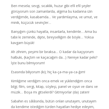
Ben mesela; sevgi, sıcaklık, huzur gibi efil efil şeyler
görüyorum son zamanlarda, algıma bu kadarına izin
verdiğimde, kasabamda… Ve yardımlaşma, ve umut, ve
minik, küçücük sevinçler…
Barışığım çünkü hayatla, insanlarla, kendimle… Ama bu
tabii ki zeminde, dipte, bireyselliğim de böyle… Yoksa
kavgam büyük!
Ah zihnim, peşimi bir bıraksa… O kadar da kaçıyorum
halbuki, (kaçtım ve kaçacağım da…) Nereye kadar peki?
İşte bunu bilmiyorum!
Esasında biliyorum (ki); hiç ka-ça-ma-ya-ca-ğım!
Kimliğime verdiğim onca emek ve yüklendiğim onca
bilgi; film, sergi, kitap, söyleşi, panel ve oyun ve dans ve
müzik… Boşa mı gitselerdi? Gitmiyorlar (da) zaten!
Sabahın es sâlâsında, bütün onları unutayım, unutayım
da kendime istediğim türden hayatları hediye edeyim,