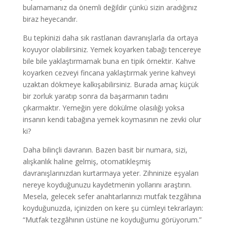
bulamamanız da önemli değildir çünkü sizin aradığınız
biraz heyecandır.
Bu tepkinizi daha sık rastlanan davranışlarla da ortaya
koyuyor olabilirsiniz. Yemek koyarken tabağı tencereye
bile bile yaklaştırmamak buna en tipik örnektir. Kahve
koyarken cezveyi fincana yaklaştırmak yerine kahveyi
uzaktan dökmeye kalkışabilirsiniz. Burada amaç küçük
bir zorluk yaratıp sonra da başarmanın tadını
çıkarmaktır. Yemeğin yere dökülme olasılığı yoksa
insanın kendi tabağına yemek koymasının ne zevki olur
ki?
Daha bilinçli davranın. Bazen basit bir numara, sizi,
alışkanlık haline gelmiş, otomatikleşmiş
davranışlarınızdan kurtarmaya yeter. Zihninize eşyaları
nereye koyduğunuzu kaydetmenin yollarını araştırın.
Mesela, gelecek sefer anahtarlarınızı mutfak tezgâhına
koyduğunuzda, içinizden on kere şu cümleyi tekrarlayın:
“Mutfak tezgâhının üstüne ne koyduğumu görüyorum.”