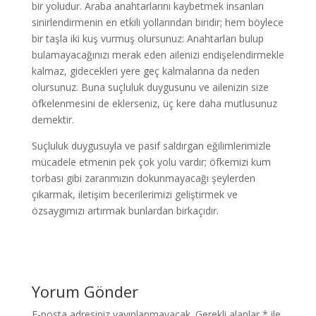
bir yoludur. Araba anahtarlarını kaybetmek insanları
sinirlendirmenin en etkili yollarından biridir; hem böylece
bir taşla iki kuş vurmuş olursunuz: Anahtarları bulup
bulamayacağınızı merak eden ailenizi endişelendirmekle
kalmaz, gidecekleri yere geç kalmalarına da neden
olursunuz. Buna suçluluk duygusunu ve ailenizin size
öfkelenmesini de eklerseniz, üç kere daha mutlusunuz
demektir.
Suçluluk duygusuyla ve pasif saldırgan eğilimlerimizle
mücadele etmenin pek çok yolu vardır; öfkemizi kum
torbası gibi zararımızın dokunmayacağı şeylerden
çıkarmak, iletişim becerilerimizi geliştirmek ve
özsaygımızı artırmak bunlardan birkaçıdır.
Yorum Gönder
E-posta adresiniz yayınlanmayacak.
Gerekli alanlar
*
ile