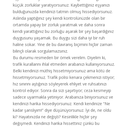
küçük zorluklar yaratıyorsunuz. Kaybettiğiniz eşyanızı
bulduğunuzda kendinizi tatmin olmuş hissediyorsunuz.
Aslında yaptığınız şey kendi kontrolünüzde olan bir
ortamda yapay bir zorluk yaratmak ve daha sonra
kendi yarattığınız bu zorluğu aşarak bir şey başardığınız
duygusunu yaşamak. Bu duygu sizi daha iyi bir ruh
haline sokar. Yine de bu davranış biçimini hiçbir zaman
bilinçli olarak sorgulamazsınız.
Bu durumu resmeden bir örnek verelim. Diyelim ki,
trafik kurallarını ihlal etmeden arabanızı kullanıyorsunuz.
Belki kendinizi müthiş hissetmiyorsunuz ama kötü de
hissetmiyorsunuz. Trafik polisi kenara çekmenizi istiyor;
hız sınırını aştığınızı söyleyerek ehliyet ve ruhsatınızı
kontrol ediyor. Sonra da sizi şaşırtıyor; ceza kesmeyip
sadece uyarmakla yetiniyor. Arabanıza biniyorsunuz ve
kendinizi harika hissediyorsunuz. Kendi kendinize “Ne
kadar şanslıyım!” diye düşünüyorsunuz. İyi de, ne oldu
ki? Hayatınızda ne değişti? Kesinlikle hiçbir şey
değişmedi. Kendinizi harika hissettiniz çünkü bu