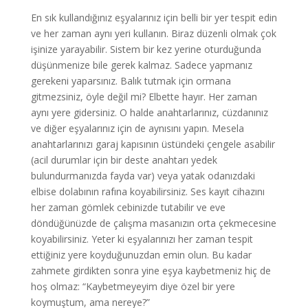
En sık kullandığınız eşyalarınız için belli bir yer tespit edin
ve her zaman aynı yeri kullanın. Biraz düzenli olmak çok
işinize yarayabilir. Sistem bir kez yerine oturduğunda
düşünmenize bile gerek kalmaz. Sadece yapmanız
gerekeni yaparsınız. Balık tutmak için ormana
gitmezsiniz, öyle değil mi? Elbette hayır. Her zaman
aynı yere gidersiniz. O halde anahtarlarınız, cüzdanınız
ve diğer eşyalarınız için de aynısını yapın. Mesela
anahtarlarınızı garaj kapısının üstündeki çengele asabilir
(acil durumlar için bir deste anahtarı yedek
bulundurmanızda fayda var) veya yatak odanızdaki
elbise dolabının rafına koyabilirsiniz. Ses kayıt cihazını
her zaman gömlek cebinizde tutabilir ve eve
döndüğünüzde de çalışma masanızın orta çekmecesine
koyabilirsiniz. Yeter ki eşyalarınızı her zaman tespit
ettiğiniz yere koyduğunuzdan emin olun. Bu kadar
zahmete girdikten sonra yine eşya kaybetmeniz hiç de
hoş olmaz: “Kaybetmeyeyim diye özel bir yere
koymuştum, ama nereye?”