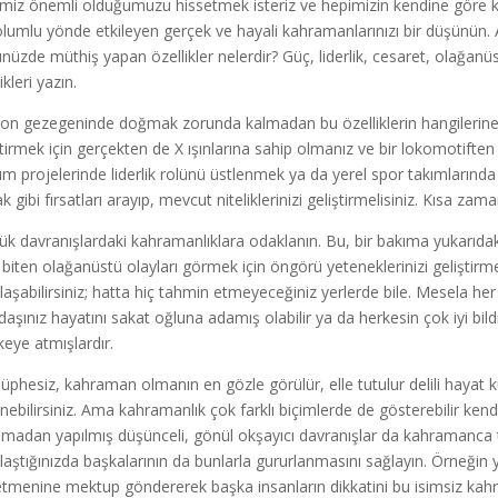
miz önemli olduğumuzu hissetmek isteriz ve hepimizin kendine göre 
 olumlu yönde etkileyen gerçek ve hayali kahramanlarınızı bir düşünün. 
nüzde müthiş yapan özellikler nelerdir? Güç, liderlik, cesaret, olağanü
ikleri yazın.
ton gezegeninde doğmak zorunda kalmadan bu özelliklerin hangilerine sahi
ştirmek için gerçekten de X ışınlarına sahip olmanız ve bir lokomotiften
ım projelerinde liderlik rolünü üstlenmek ya da yerel spor takımlarınd
k gibi fırsatları arayıp, mevcut niteliklerinizi geliştirmelisiniz. Kısa za
ük davranışlardaki kahramanlıklara odaklanın. Bu, bir bakıma yukarıdaki
 biten olağanüstü olayları görmek için öngörü yeteneklerinizi geliştir
ılaşabilirsiniz; hatta hiç tahmin etmeyeceğiniz yerlerde bile. Mesela h
daşınız hayatını sakat oğluna adamış olabilir ya da herkesin çok iyi bildiğ
keye atmışlardır.
şüphesiz, kahraman olmanın en gözle görülür, elle tutulur delili hayat k
nebilirsiniz. Ama kahramanlık çok farklı biçimlerde de gösterebilir kendi
madan yapılmış düşünceli, gönül okşayıcı davranışlar da kahramanca ta
ılaştığınızda başkalarının da bunlarla gururlanmasını sağlayın. Örneğin 
tmenine mektup göndererek başka insanların dikkatini bu isimsiz kahra