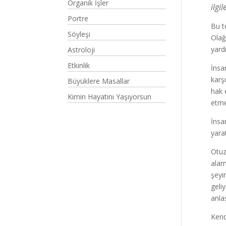
Organik İşler
ilgi
Portre
Bu t
Söyleşi
Olağ
yard
Astroloji
Etkinlik
İnsan
karş
Büyüklere Masallar
hak 
Kimin Hayatını Yaşıyorsun
etme
İnsan
yarat
Otuz
alar
şeyi
geli
anla
Kend