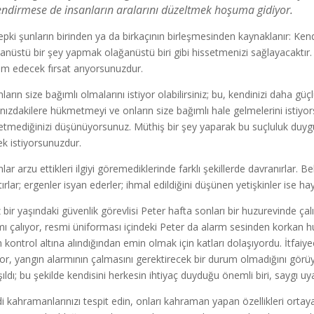
lendirmese de insanların aralarını düzeltmek hoşuma gidiyor.
epki şunların birinden ya da birkaçının birleşmesinden kaynaklanır: Kend
anüstü bir şey yapmak olağanüstü biri gibi hissetmenizi sağlayacaktır
ım edecek fırsat arıyorsunuzdur.
ların size bağımlı olmalarını istiyor olabilirsiniz; bu, kendinizi daha güçl
ınızdakilere hükmetmeyi ve onların size bağımlı hale gelmelerini istiyors
etmediğinizi düşünüyorsunuz. Müthiş bir şey yaparak bu suçluluk duyg
k istiyorsunuzdur.
lar arzu ettikleri ilgiyi göremediklerinde farklı şekillerde davranırlar. Be
ırlar; ergenler isyan ederler; ihmal edildiğini düşünen yetişkinler ise hay
 bir yaşındaki güvenlik görevlisi Peter hafta sonları bir huzurevinde ç
mı çalıyor, resmi üniforması içindeki Peter da alarm sesinden korkan h
n kontrol altına alındığından emin olmak için katları dolaşıyordu. İtfa
yor, yangın alarmının çalmasını gerektirecek bir durum olmadığını görü
şıldı; bu şekilde kendisini herkesin ihtiyaç duyduğu önemli biri, saygı 
i kahramanlarınızı tespit edin, onları kahraman yapan özellikleri ortaya 