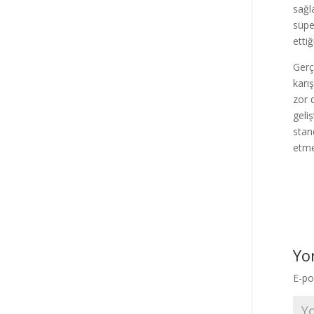
sağl
süpe
etti
Gerç
karı
zor 
geli
stan
etme
Yo
E-po