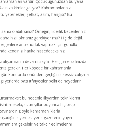
kahramanları vardır. Çocukluğunuzdan bu yana
Aklınıza kimler geliyor? Kahramanlarınızı
stü yetenekler, şefkat, azim, hangisi? Bu
p olabilirsiniz? Örneğin, liderlik becerilerinizi
 daha hızlı olmanız gerekiyor mu? Hiç de değil.
a ergenlere antrenörlük yapmak için gönüllü
manda kendinizi harika hissedeceksiniz.
 alıştırmanın devamı sayılır. Her gün etrafınızda
meniz gerekir. Her köşede bir kahramanla
er gün koridorda önünden geçtiğiniz sessiz çalışma
i yerlerde bazı itfaiyeciler belki de hayatlarını
urtarmaktır; bu nedenle ilkyardım tekniklerini
sini; mesela, uzun yıllar boyunca hiç bıkıp
vırlardır. Böyle kahramanlıklarla
yaşadığınız yerdeki yerel gazetenin yayın
manlara çekebilir ve takdir edilmelerini