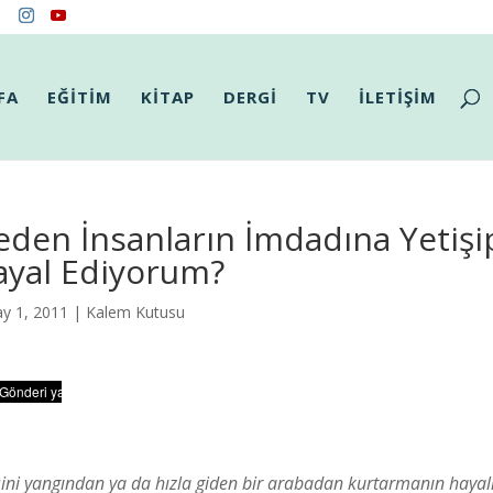
FA
EĞİTİM
KİTAP
DERGİ
TV
İLETİŞİM
den İnsanların İmdadına Yetişi
ayal Ediyorum?
y 1, 2011 |
Kalem Kutusu
sini yangından ya da hızla giden bir arabadan kurtarmanın hayali