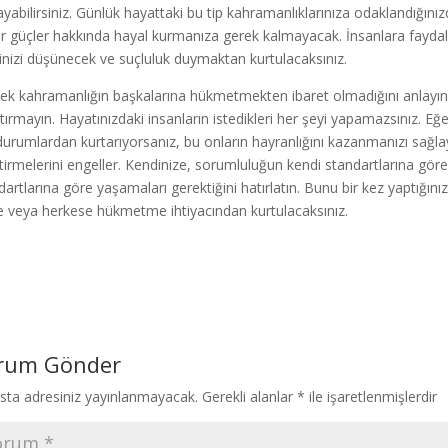
ayabilirsiniz. Günlük hayattaki bu tip kahramanlıklarınıza odaklandığınız
r güçler hakkında hayal kurmanıza gerek kalmayacak. İnsanlara faydalı
ğinizi düşünecek ve suçluluk duymaktan kurtulacaksınız.
ek kahramanlığın başkalarına hükmetmekten ibaret olmadığını anlayın. 
ştırmayın. Hayatınızdaki insanların istedikleri her şeyi yapamazsınız. Eğer
durumlardan kurtarıyorsanız, bu onların hayranlığını kazanmanızı sağlay
ştirmelerini engeller. Kendinize, sorumluluğun kendi standartlarına gö
dartlarına göre yaşamaları gerektiğini hatırlatın. Bunu bir kez yaptığın
 veya herkese hükmetme ihtiyacından kurtulacaksınız.
rum Gönder
sta adresiniz yayınlanmayacak.
Gerekli alanlar
*
ile işaretlenmişlerdir