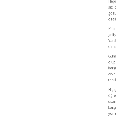
Hepi
sizi
gözü
özell
Krip
geli
Yard
olma
Günl
olup
karş
arka
tehli
Hiç 
öğre
usan
karş
yöne