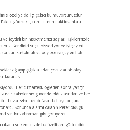
inizi özel ya da ilgi çekici bulmuyorsunuzdur.
. Takdir görmek için zor durumdaki insanlara
ü ve faydalı biri hissetmenizi sağlar. İlişkilerinizde
unuz. Kendinizi suçlu hissediyor ve iyi şeyleri
usundan kurtulmak ve böylece iyi şeyleri hak
bekler ağlayıp çığlık atarlar; çocuklar bir olay
al kurarlar.
alışıyordu. Her cumartesi, öğleden sonra yangın
uzurevi sakinlerinin güvende olduklarından ve her
iyeciler huzurevine her defasında boşu boşuna
yorlardı. Sonunda alarmı çalanın Peter olduğu
uyandıran bir kahraman gibi görüyordu.
çıkarın ve kendinizde bu özellikleri güçlendirin.