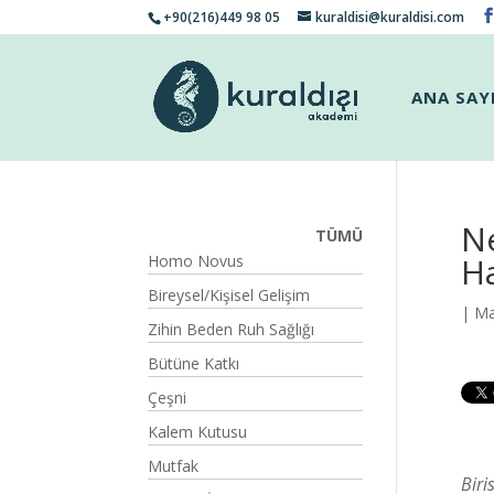
+90(216)449 98 05
kuraldisi@kuraldisi.com
ANA SAY
Ne
TÜMÜ
H
Homo Novus
Bireysel/Kişisel Gelişim
| Ma
Zihin Beden Ruh Sağlığı
Bütüne Katkı
Çeşni
Kalem Kutusu
Mutfak
Biri