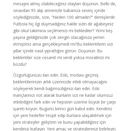
mesajını almış olabileceğiniz olayları düşünün. Belki de,
sınavdan 95 alıp annenizle babanıza sevinç içinde
söylediğinizde, size, “Neden 100 almadın?” demişlerdir.
Futbola hiç ilgi duymadığınız halde sizin de ağabeyiniz
gibi okul takımına seçilmenizi mi beklediler? Yirmi beş
yaşına geldiğinizde çok zengin olacağınıza yemin
etmiştiniz ama gerçekleşmedi mi?Bu beklentilerin sizi
yıllar içinde nasıl yıprattığını görün. Düşünün: Bu
beklentiler size cesaret mi verdi yoksa moralinizi mi
bozdu?
Özgürlüğünüzü ilan edin. Eski, modası geçmiş
beklentilerinizin artık üzerinizde etkili olmayacağını
söyleyerek kendi bağımsızlığınızı ilan edin. Eski
inançlarınızı not alarak bunların sizi ne kadar olumsuz
etkilediğini fark edin ve hepsinin üzerine büyük bir çarpı
işareti koyun. Bugünü birinci gün kabul edin. Kendiniz
için yeni hedefler tespit edip bunlara ulaşabilmek için
yeni stratejiler geliştirin ve bunu yapabildiğiniz için
kendinizi kutlayın. Yeni amaç ve stratejilerinizi belirleyin.