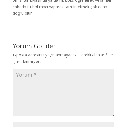
tenisi turnuvasında ya da kik boks öğrenerek veya halı
sahada futbol maçı yaparak tatmin etmek çok daha
doğru olur.
Yorum Gönder
E-posta adresiniz yayınlanmayacak.
Gerekli alanlar
*
ile
işaretlenmişlerdir