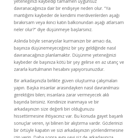
yeteneğinizi kaybedip tamamen uygunsuz
davranacağınıza dair bir endişeye neden olur. “Ya
mantığımı kaybeder de kendimi merdivenlerden aşağı
bırakırsam veya ikinci katın balkonundan aşağı atlarsam
neler olur?” diye düşünmeye başlarsınız.
Aslında böyle senaryolar kurmanızın bir amacı da,
başınıza düşünemeyeceğiniz bir şey geldiğinde nasıl
davranacağınızı planlamaktır. Düşünme yeteneğinizi
kaybeder de başınıza kötü bir şey gelirse en az utanç ve
zararla kurtulmanın hesabını yapıyorsunuzdur.
Bir arkadaşınızla birlikte güven oluşturma çalışmaları
yapın. Başka insanlar arasındayken nasıl davranılması
gerektiğini bilen; insanlara zarar vermeyecek aklı
başında birisiniz. Kendinize inanmaya ve bir
arkadaşınızın size değerli biri olduğunuzu
hissettirmesine ihtiyacınız var. Bu konuda gayet başarılı
sonuçlar veren, iyi bilinen bir alıştırma vardır. Gözlerinizi
bir örtüyle kapatın ve sizi arkadaşınızın yönlendirmesine
izin verin. Daha sonra aynı şeyi siz de arkadaşınıza