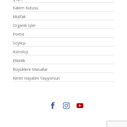
Kalem Kutusu
Mutfak
Organik İşler
Portre
Söyleşi
Astroloji
Etkinlik
Büyüklere Masallar
Kimin Hayatını Yaşıyorsun
Elegant Themes
tarafından tasarlandı. |
WordPress
gururla sunar.