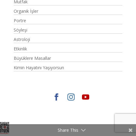
Mutfak
Organik İşler
Portre
Söyleşi
Astroloji
Etkinlik
Büyüklere Masallar
Kimin Hayatını Yaşıyorsun
Elegant Themes
tarafından tasarlandı. |
WordPress
gururla sunar.
Share This