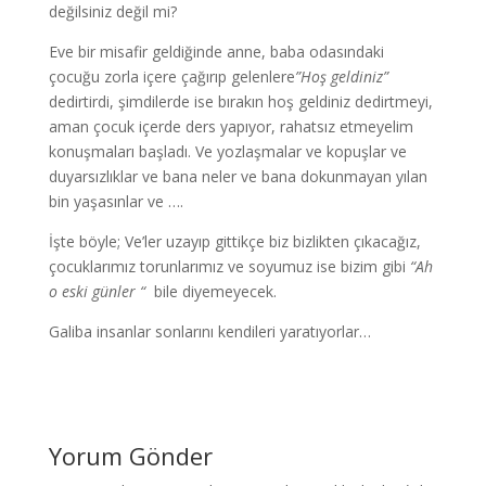
değilsiniz değil mi?
Eve bir misafir geldiğinde anne, baba odasındaki
çocuğu zorla içere çağırıp gelenlere
”Hoş geldiniz”
dedirtirdi, şimdilerde ise bırakın hoş geldiniz dedirtmeyi,
aman çocuk içerde ders yapıyor, rahatsız etmeyelim
konuşmaları başladı. Ve yozlaşmalar ve kopuşlar ve
duyarsızlıklar ve bana neler ve bana dokunmayan yılan
bin yaşasınlar ve ….
İşte böyle; Ve’ler uzayıp gittikçe biz bizlikten çıkacağız,
çocuklarımız torunlarımız ve soyumuz ise bizim gibi
“Ah
o eski günler “
bile diyemeyecek.
Galiba insanlar sonlarını kendileri yaratıyorlar…
Yorum Gönder