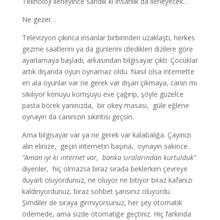
Teknoloji ilerleyince sandık ki insanlık da ilerleyecek…
Ne gezer…
Televizyon çıkınca insanlar birbirinden uzaklaştı, herkes
gezme saatlerini ya da günlerini izledikleri dizilere göre
ayarlamaya başladı, arkasından bilgisayar çıktı. Çocuklar
artık dışarıda oyun oynamaz oldu. Nasıl olsa internette
en ala oyunlar var ne gerek var dışarı çıkmaya, canın mı
sıkılıyor konuyu komşuyu eve çağırıp, şöyle güzelce
pasta börek yanınızda, bir okey masası, güle eğlene
oynayın da canınızın sıkıntısı geçsin.
Ama bilgisayar var ya ne gerek var kalabalığa. Çayınızı
alın elinize, geçin internetin başına, oynayın sakince.
“Aman iyi ki internet var, banka sıralarından kurtulduk”
diyenler, hiç olmazsa biraz sırada beklerken çevreye
duyarlı oluyordunuz, ne oluyor ne bitiyor biraz kafanızı
kaldırıyordunuz, biraz sohbet şansınız oluyordu.
Şimdiler de sıraya girmiyorsunuz, her şey otomatik
ödemede, ama sizde otomatiğe geçtiniz. Hiç farkında