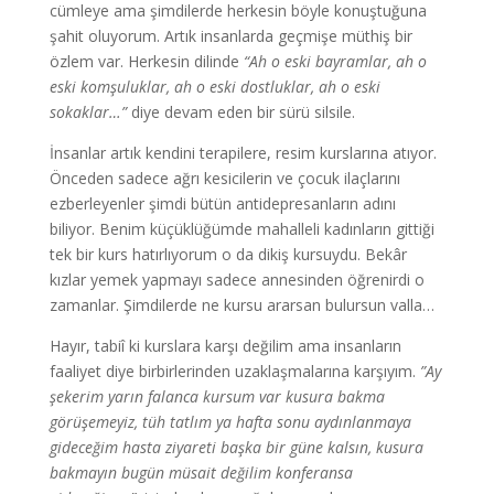
cümleye ama şimdilerde herkesin böyle konuştuğuna
şahit oluyorum. Artık insanlarda geçmişe müthiş bir
özlem var. Herkesin dilinde
“Ah o eski bayramlar, ah o
eski komşuluklar, ah o eski dostluklar, ah o eski
sokaklar…”
diye devam eden bir sürü silsile.
İnsanlar artık kendini terapilere, resim kurslarına atıyor.
Önceden sadece ağrı kesicilerin ve çocuk ilaçlarını
ezberleyenler şimdi bütün antidepresanların adını
biliyor. Benim küçüklüğümde mahalleli kadınların gittiği
tek bir kurs hatırlıyorum o da dikiş kursuydu. Bekâr
kızlar yemek yapmayı sadece annesinden öğrenirdi o
zamanlar. Şimdilerde ne kursu ararsan bulursun valla…
Hayır, tabiî ki kurslara karşı değilim ama insanların
faaliyet diye birbirlerinden uzaklaşmalarına karşıyım.
”Ay
şekerim yarın falanca kursum var kusura bakma
görüşemeyiz, tüh tatlım ya hafta sonu aydınlanmaya
gideceğim hasta ziyareti başka bir güne kalsın, kusura
bakmayın bugün müsait değilim konferansa