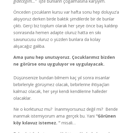
gideceğim…”
işte bunların çoğalmasına karşıyım.
Önceden çocukların kursu var hafta sonu hep doluyuz’a
alışıyoruz derken birde baktık şimdilerde bir de bunlar
çıktı. Gerçi biz toplum olarak her şeye önce baş kaldırıp
sonrasında hemen adapte oluruz hatta en sıkı
savunucusu oluruz o yüzden bunlara da kolay
alışacağız galiba.
Ama şunu hep unutuyoruz. Çocuklarımız bizden
ne görürse onu uyguluyor ve uygulayacak.
Düşünsenize bundan bilmem kaç yıl sonra insanlar
birbirleriyle görüşmez olacak, birbirlerine ihtiyaçları
kalmaz olacak, her şeyi kendi kendilerine halleder
olacaklar.
Ne o korktunuz mu? İnanmıyorsunuz değil mi? Bende
inanmak istemiyorum ama gerçek bu. Yani
“Görünen
köy kılavuz istemez. ”
misali…