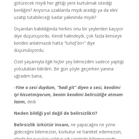
götürecek miydi her gittiği yere kurtulmak istediği
benliğini? Arıyorsa uzaklarda mıydı aradığı ya da elini
uzatıp tutabileceği kadar yakınında mıydı?
Dışarıdan bakıldığında herkes onu bir şeylerden kaçıyor
diye düşünüyordu. Kendi halindeydi, çok fazla kimseye
kendini anlatmazdı hatta
“tuhaf biri”
diye
düşünülüyordu.
Özel yaşamıyla ilgili hiçbir şey bilmezdim sadece yaptığı
yolculukları bilirdim. Bir gün şöyle geçerken yanına
uğradım bana,
-Yine o sesi duydum, ”hadi git” diyen o sesi, kendimi
iyi hissetmiyorum, benim kendimi belirsizliğe atmam
lazım,
dedi.
Neden bildiği yol değil de belirsizlikti?
Belirsizlik ürkütür insanı,
ne yapacağını ne yöne
gideceğini bilemezsin, korkutur ve hareket edemezsin,
elinde bir pusulan yoktur adı üzerinde bilinmeyendir.