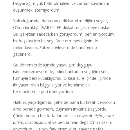
taşıyacağım yük hafif olmalıydı ve zaman kavramını
düşünmek istemiyordum.
Yolculuğumda, daha önce dikkat etmediğim şeyler,
O’nun bıraktığı İŞARETLER dikkatimi çekmeye başladı.
Bu işaretleri sadece ben görüyordum, ben anlıyordum
bir başkası için bir şey ifade etmeyeceğinin de
farkındaydım. Zaten söylesem de bana gülüp
geçerlerdi.
Bu dönemlerde içimde yaşadığım duyguyu
isimlendiremesem de, adını haritadan seçtiğim şehir
tümüyle beni kucaklıyordu. O kısa süre içinde, içimde
ihtiyacım olan bilgiyi alıyor ve kendime ait
tecrübelerimle geri dönüyordum.
Halbuki yaşadığım bu şehir de bana bu fırsatı veriyordu
ama burada görmem, duymam imkansızlaşıyordu.
Çünkü burada her kafadan bir ses çıkıyordu
(işim, evim,
ailem, arkadaşlarım)
ve ben bunları değil O’nun sesini
arıyordum… Çünkü fark ettim ki bu sayede nefes