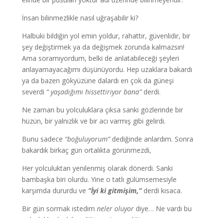
İnsan bilinmezlikle nasıl uğraşabilir ki?
Halbuki bildiğin yol emin yoldur, rahattır, güvenlidir, bir
şey değiştirmek ya da değişmek zorunda kalmazsın!
Ama soramıyordum, belki de anlatabileceği şeyleri
anlayamayacağımı düşünüyordu. Hep uzaklara bakardı
ya da bazen gökyüzüne dalardı en çok da güneşi
severdi
“ yaşadığımı hissettiriyor bana”
derdi.
Ne zaman bu yolculuklara çıksa sanki gözlerinde bir
hüzün, bir yalnızlık ve bir acı varmış gibi gelirdi.
Bunu sadece
“boğuluyorum”
dediğinde anlardım. Sonra
bakardık birkaç gün ortalıkta görünmezdi,
Her yolculuktan yenilenmiş olarak dönerdi. Sanki
bambaşka biri olurdu. Yine o tatlı gülümsemesiyle
karşımda dururdu ve
”İyi ki gitmişim,”
derdi kısaca.
Bir gün sormak istedim
neler oluyor
diye… Ne vardı bu