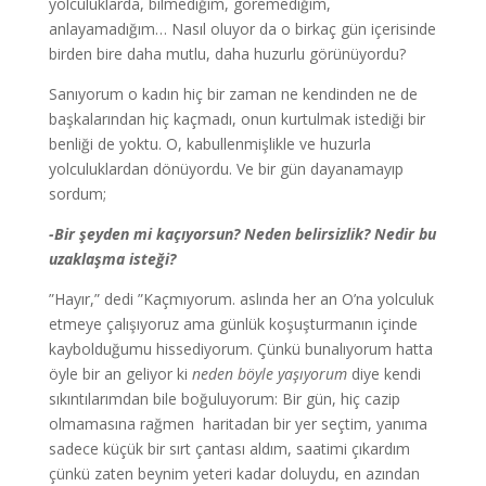
yolculuklarda, bilmediğim, göremediğim,
anlayamadığım… Nasıl oluyor da o birkaç gün içerisinde
birden bire daha mutlu, daha huzurlu görünüyordu?
Sanıyorum o kadın hiç bir zaman ne kendinden ne de
başkalarından hiç kaçmadı, onun kurtulmak istediği bir
benliği de yoktu. O, kabullenmişlikle ve huzurla
yolculuklardan dönüyordu. Ve bir gün dayanamayıp
sordum;
-Bir şeyden mi kaçıyorsun? Neden belirsizlik? Nedir bu
uzaklaşma isteği?
”Hayır,” dedi ”Kaçmıyorum. aslında her an O’na yolculuk
etmeye çalışıyoruz ama günlük koşuşturmanın içinde
kaybolduğumu hissediyorum. Çünkü bunalıyorum hatta
öyle bir an geliyor ki
neden böyle yaşıyorum
diye kendi
sıkıntılarımdan bile boğuluyorum: Bir gün, hiç cazip
olmamasına rağmen haritadan bir yer seçtim, yanıma
sadece küçük bir sırt çantası aldım, saatimi çıkardım
çünkü zaten beynim yeteri kadar doluydu, en azından