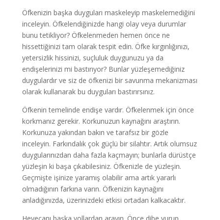
Öfkenizin başka duyguları maskeleyip maskelemediğini
inceleyin. Öfkelendiğinizde hangi olay veya durumlar
bunu tetikliyor? Öfkelenmeden hemen önce ne
hissettiğinizi tam olarak tespit edin. Öfke kırgınlığınızı,
yetersizlik hissinizi, suçluluk duygunuzu ya da
endişelerinizi mi bastırıyor? Bunlar yüzleşemediğiniz
duygulardır ve siz de öfkenizi bir savunma mekanizması
olarak kullanarak bu duyguları bastırırsınız.
Öfkenin temelinde endişe vardır. Öfkelenmek için önce
korkmanız gerekir. Korkunuzun kaynağını araştırın.
Korkunuza yakından bakın ve tarafsız bir gözle
inceleyin. Farkındalık çok güçlü bir silahtır. Artık olumsuz
duygularınızdan daha fazla kaçmayın; bunlarla dürüstçe
yüzleşin ki başa çıkabilesiniz. Öfkenizle de yüzleşin.
Geçmişte işinize yaramış olabilir ama artık yararlı
olmadığının farkına varın. Öfkenizin kaynağını
anladığınızda, üzerinizdeki etkisi ortadan kalkacaktır.
Heyecanı başka yollardan arayın. Önce dibe vurup,