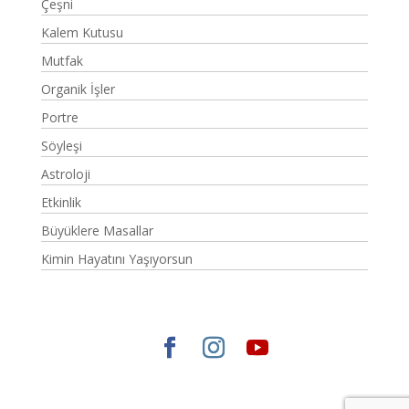
Çeşni
Kalem Kutusu
Mutfak
Organik İşler
Portre
Söyleşi
Astroloji
Etkinlik
Büyüklere Masallar
Kimin Hayatını Yaşıyorsun
Elegant Themes
tarafından tasarlandı. |
WordPress
gururla sunar.