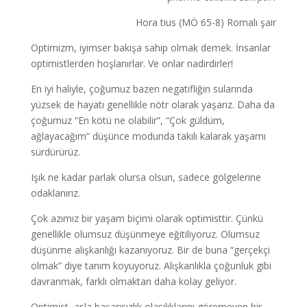
Hora tius (MÖ 65-8) Romalı şair
Optimizm, iyimser bakışa sahip olmak demek. İnsanlar
optimistlerden hoşlanırlar. Ve onlar nadirdirler!
En iyi haliyle, çoğumuz bazen negatifliğin sularında
yüzsek de hayatı genellikle nötr olarak yaşarız. Daha da
çoğumuz “En kötü ne olabilir”, “Çok güldüm,
ağlayacağım” düşünce modunda takılı kalarak yaşamı
sürdürürüz.
Işık ne kadar parlak olursa olsun, sadece gölgelerine
odaklanırız.
Çok azımız bir yaşam biçimi olarak optimisttir. Çünkü
genellikle olumsuz düşünmeye eğitiliyoruz. Olumsuz
düşünme alışkanlığı kazanıyoruz. Bir de buna “gerçekçi
olmak” diye tanım koyuyoruz. Alışkanlıkla çoğunluk gibi
davranmak, farklı olmaktan daha kolay geliyor.
Optimist, asla başarısızlık olasılıklarını göremeyen bir