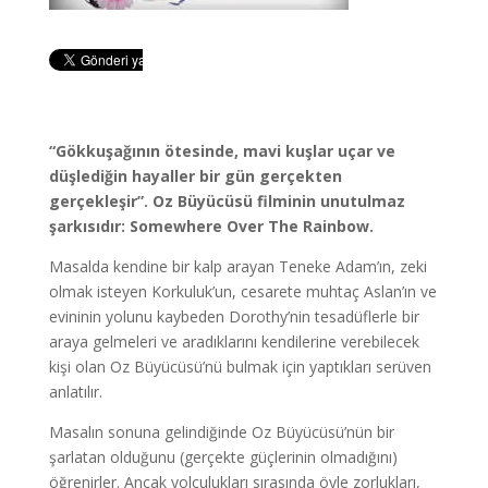
“Gökkuşağının ötesinde, mavi kuşlar uçar ve
düşlediğin hayaller bir gün gerçekten
gerçekleşir”. Oz Büyücüsü filminin unutulmaz
şarkısıdır: Somewhere Over The Rainbow.
Masalda kendine bir kalp arayan Teneke Adam’ın, zeki
olmak isteyen Korkuluk’un, cesarete muhtaç Aslan’ın ve
evininin yolunu kaybeden Dorothy’nin tesadüflerle bir
araya gelmeleri ve aradıklarını kendilerine verebilecek
kişi olan Oz Büyücüsü’nü bulmak için yaptıkları serüven
anlatılır.
Masalın sonuna gelindiğinde Oz Büyücüsü’nün bir
şarlatan olduğunu (gerçekte güçlerinin olmadığını)
öğrenirler. Ancak yolculukları sırasında öyle zorlukları,