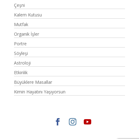
Çeşni
Kalem Kutusu
Mutfak
Organik İşler
Portre
Söyleşi
Astroloji
Etkinlik
Büyüklere Masallar
Kimin Hayatını Yaşıyorsun
Elegant Themes
tarafından tasarlandı. |
WordPress