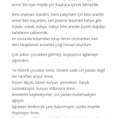
Anne! Biz öyle miydik ya? Başkaca içecek bilmezdik.
Beni aramanı özledim. Ders çalışmam için beni arardın
Anne! Ben kaçardım, sen peşime düşerdin hafiye gibi.
Sokak, sokak, bahçe, bahçe beni arardın,bazen buğday
tarlalarına saklanırdık.
En sonunda kolumdan tutup derse oturturdun, ben
ders kitaplarının arasında çizgi roman okurdum.
Çok şükür, çocukken gülmeyi, büyüyünce ağlamayı
öğrendim.
Ya Filistinli çocuklar Anne, Onların sade sol yanları değil
her tarafları acıyor Anne,
Bazen dipçik, bazen kurşun yemekten. Dipçik
süründürüyor, kurşun öldürüyor Anne.
Annelerini kaybediyorlar, sol yanları mütemadiyen
ağrıyor.
Ağrılarını dindirecek çare bulunmuyor, çünkü insanlık
doymuyor Anne.