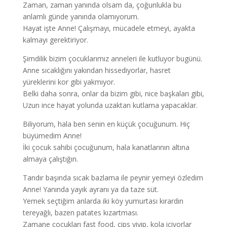
Zaman, zaman yanında olsam da, çoğunlukla bu
anlamlı günde yanında olamıyorum.
Hayat işte Anne! Çalışmayı, mücadele etmeyi, ayakta
kalmayı gerektiriyor.
Şimdilik bizim çocuklarımız anneleri ile kutluyor bugünü.
Anne sıcaklığını yakından hissediyorlar, hasret
yüreklerini kor gibi yakmıyor.
Belki daha sonra, onlar da bizim gibi, nice başkaları gibi,
Uzun ince hayat yolunda uzaktan kutlama yapacaklar.
Biliyorum, hala ben senin en küçük çocuğunum. Hiç
büyümedim Anne!
İki çocuk sahibi çocuğunum, hala kanatlarının altına
almaya çalıştığın.
Tandır başında sıcak bazlama ile peynir yemeyi özledim
Anne! Yanında yayık ayranı ya da taze süt.
Yemek seçtiğim anlarda iki köy yumurtası kırardın
tereyağlı, bazen patates kızartması.
Zamane çocukları fast food, cips yiyip, kola içiyorlar