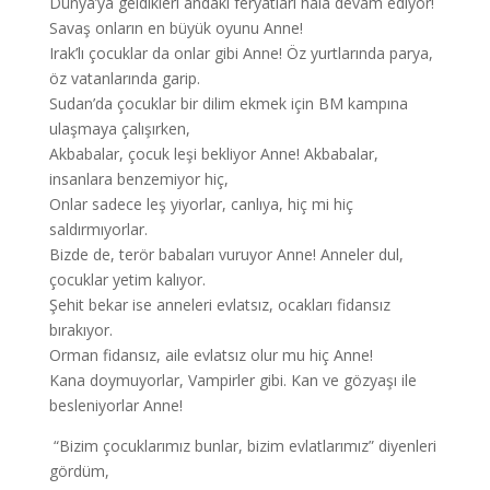
Dünya’ya geldikleri andaki feryatları hala devam ediyor!
Savaş onların en büyük oyunu Anne!
Irak’lı çocuklar da onlar gibi Anne! Öz yurtlarında parya,
öz vatanlarında garip.
Sudan’da çocuklar bir dilim ekmek için BM kampına
ulaşmaya çalışırken,
Akbabalar, çocuk leşi bekliyor Anne! Akbabalar,
insanlara benzemiyor hiç,
Onlar sadece leş yiyorlar, canlıya, hiç mi hiç
saldırmıyorlar.
Bizde de, terör babaları vuruyor Anne! Anneler dul,
çocuklar yetim kalıyor.
Şehit bekar ise anneleri evlatsız, ocakları fidansız
bırakıyor.
Orman fidansız, aile evlatsız olur mu hiç Anne!
Kana doymuyorlar, Vampirler gibi. Kan ve gözyaşı ile
besleniyorlar Anne!
“Bizim çocuklarımız bunlar, bizim evlatlarımız” diyenleri
gördüm,