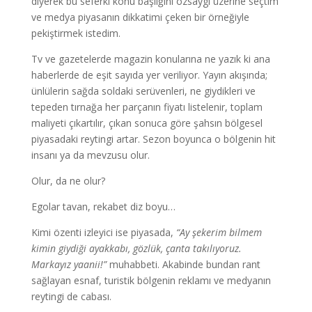
diyerek bu seferki konu başlığını özsaygı üzerine seçtim
ve medya piyasanın dikkatimi çeken bir örneğiyle
pekiştirmek istedim.
Tv ve gazetelerde magazin konularına ne yazık ki ana
haberlerde de eşit sayıda yer veriliyor. Yayın akışında;
ünlülerin sağda soldaki serüvenleri, ne giydikleri ve
tepeden tırnağa her parçanın fiyatı listelenir, toplam
maliyeti çıkartılır, çıkan sonuca göre şahsın bölgesel
piyasadaki reytingi artar. Sezon boyunca o bölgenin hit
insanı ya da mevzusu olur.
Olur, da ne olur?
Egolar tavan, rekabet diz boyu…
Kimi özenti izleyici ise piyasada,
“Ay şekerim bilmem
kimin giydiği ayakkabı, gözlük, çanta takılıyoruz.
Markayız yaanii!”
muhabbeti. Akabinde bundan rant
sağlayan esnaf, turistik bölgenin reklamı ve medyanın
reytingi de cabası.