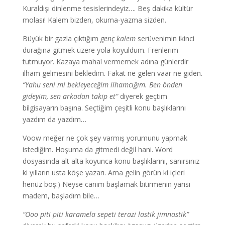
Kuraldışı dinlenme tesislerindeyiz…. Beş dakika kültür
molası! Kalem bizden, okuma-yazma sizden.
Büyük bir gazla çıktığım
genç kalem
serüvenimin ikinci
durağına gitmek üzere yola koyuldum. Frenlerim
tutmuyor. Kazaya mahal vermemek adına günlerdir
ilham gelmesini bekledim. Fakat ne gelen vaar ne giden.
“Yahu seni mi bekleyeceğim ilhamcığım. Ben önden
gideyim, sen arkadan takip et”
diyerek geçtim
bilgisayarın başına. Seçtiğim çeşitli konu başlıklarını
yazdım da yazdım…
Voow meğer ne çok şey varmış yorumunu yapmak
istediğim. Hoşuma da gitmedi değil hani. Word
dosyasında alt alta koyunca konu başlıklarını, sanırsınız
ki yılların usta köşe yazarı. Ama gelin görün ki içleri
henüz boş:) Neyse canım başlamak bitirmenin yarısı
madem, başladım bile…
“Ooo piti piti karamela sepeti terazi lastik jimnastik”