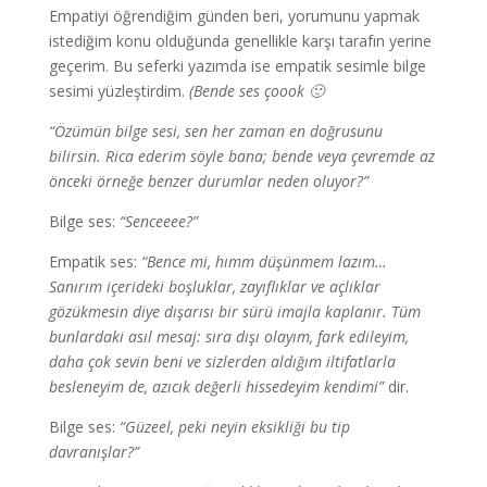
Empatiyi öğrendiğim günden beri, yorumunu yapmak
istediğim konu olduğunda genellikle karşı tarafın yerine
geçerim. Bu seferki yazımda ise empatik sesimle bilge
sesimi yüzleştirdim.
(Bende ses çoook 🙂
“Özümün bilge sesi, sen her zaman en doğrusunu
bilirsin. Rica ederim söyle bana; bende veya çevremde az
önceki örneğe benzer durumlar neden oluyor?”
Bilge ses:
“Senceeee?”
Empatik ses:
“Bence mi, hımm düşünmem lazım…
Sanırım içerideki boşluklar, zayıflıklar ve açlıklar
gözükmesin diye dışarısı bir sürü imajla kaplanır. Tüm
bunlardaki asıl mesaj: sıra dışı olayım, fark edileyim,
daha çok sevin beni ve sizlerden aldığım iltifatlarla
besleneyim de, azıcık değerli hissedeyim kendimi”
dir.
Bilge ses:
“Güzeel, peki neyin eksikliği bu tip
davranışlar?”