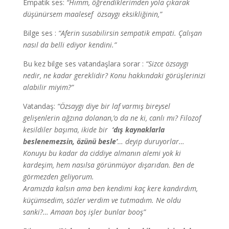
Empatik ses:
“Hımm, öğrendiklerimden yola çıkarak
düşünürsem maalesef özsaygı eksikliğinin,”
Bilge ses :
“Aferin susabilirsin sempatik empati. Çalışan
nasıl da belli ediyor kendini.”
Bu kez bilge ses vatandaşlara sorar :
“Sizce özsaygı
nedir, ne kadar gereklidir? Konu hakkındaki görüşlerinizi
alabilir miyim?”
Vatandaş:
“Özsaygı diye bir laf varmış bireysel
gelişenlerin ağzına dolanan,’o da ne ki, canlı mı? Filozof
kesildiler başıma, ikide bir
‘dış kaynaklarla
beslenemezsin, özünü besle’
… deyip duruyorlar…
Konuyu bu kadar da ciddiye almanın alemi yok ki
kardeşim, hem nasılsa görünmüyor dışarıdan. Ben de
görmezden geliyorum.
Aramızda kalsın ama ben kendimi kaç kere kandırdım,
küçümsedim, sözler verdim ve tutmadım. Ne oldu
sanki?… Amaan boş işler bunlar booş”