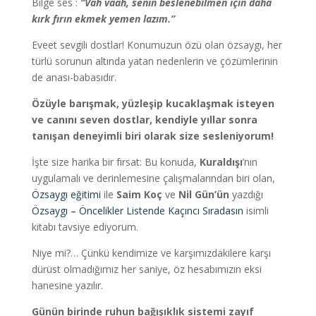
Bilge ses :
“Vah vaah, senin beslenebilmen için daha
kırk fırın ekmek yemen lazım.”
Eveet sevgili dostlar! Konumuzun özü olan özsaygı, her
türlü sorunun altında yatan nedenlerin ve çözümlerinin
de anası-babasıdır.
Özüyle barışmak, yüzleşip kucaklaşmak isteyen
ve canını seven dostlar, kendiyle yıllar sonra
tanışan deneyimli biri olarak size sesleniyorum!
İşte size harika bir fırsat: Bu konuda,
Kuraldışı
’nın
uygulamalı ve derinlemesine çalışmalarından biri olan,
Özsaygı eğitimi
ile
Saim Koç
ve
Nil Gün’ün
yazdığı
Özsaygı – Öncelikler Listende Kaçıncı Sıradasın
isimli
kitabı tavsiye ediyorum.
Niye mi?… Çünkü kendimize ve karşımızdakilere karşı
dürüst olmadığımız her saniye, öz hesabımızın eksi
hanesine yazılır.
Günün birinde ruhun bağışıklık sistemi zayıf