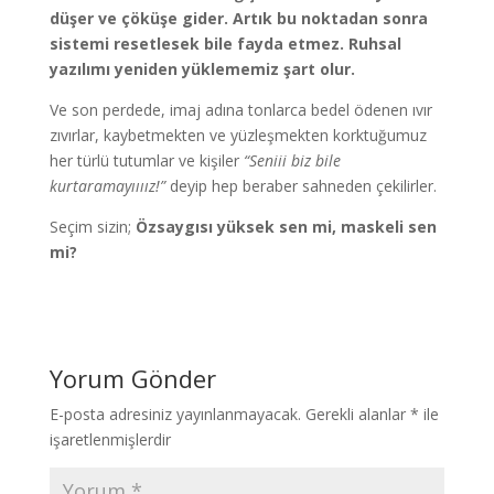
düşer ve çöküşe gider. Artık bu noktadan sonra
sistemi resetlesek bile fayda etmez. Ruhsal
yazılımı yeniden yüklememiz şart olur.
Ve son perdede, imaj adına tonlarca bedel ödenen ıvır
zıvırlar, kaybetmekten ve yüzleşmekten korktuğumuz
her türlü tutumlar ve kişiler
“Seniii biz bile
kurtaramayıııız!”
deyip hep beraber sahneden çekilirler.
Seçim sizin;
Özsaygısı yüksek sen mi, maskeli sen
mi?
Yorum Gönder
E-posta adresiniz yayınlanmayacak.
Gerekli alanlar
*
ile
işaretlenmişlerdir