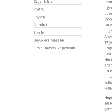
Organik İşler
Etra
diğe
Portre
düze
Söyleşi
Önce
Astroloji
Bu y
deği
Etkinlik
Alış
Büyüklere Masallar
ihti
Kimin Hayatını Yaşıyorsun
Çoğu
eksik
Her 
ardı
uzun
hesa
kull
kull
Hepi
sils
yara