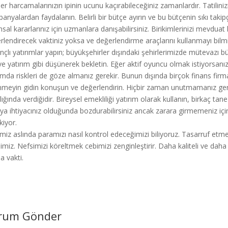
ller harcamalarınızın ipinin ucunu kaçırabileceğiniz zamanlardır. Tatilin
anyalardan faydalanın. Belirli bir bütçe ayırın ve bu bütçenin sıkı takipç
nsal kararlarınız için uzmanlara danışabilirsiniz. Birikimlerinizi mevduat
rlendirecek vaktiniz yoksa ve değerlendirme araçlarını kullanmayı bilmi
nçlı yatırımlar yapın; büyükşehirler dışındaki şehirlerimizde mütevazı 
 ve yatırım gibi düşünerek bekletin. Eğer aktif oyuncu olmak istiyorsan
mda riskleri de göze almanız gerekir. Bunun dışında birçok finans firma
nmeyin gidin konuşun ve değerlendirin. Hiçbir zaman unutmamanız gere
lığında verdiğidir. Bireysel emekliliği yatırım olarak kullanın, birkaç ta
ya ihtiyacınız olduğunda bozdurabilirsiniz ancak zarara girmemeniz içi
kiyor.
miz aslında paramızı nasıl kontrol edeceğimizi biliyoruz. Tasarruf etmek
imiz. Nefsimizi köreltmek cebimizi zenginleştirir. Daha kaliteli ve dah
a vakti.
rum Gönder