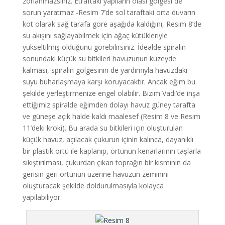
zorlanmazsınız. Etraftaki yapıların olası gölgesi de
sorun yaratmaz -Resim 7’de sol taraftaki orta duvarın
kot olarak sağ tarafa göre aşağıda kaldığını, Resim 8’de
su akışını sağlayabilmek için ağaç kütükleriyle
yükseltilmiş olduğunu görebilirsiniz. İdealde spiralin
sonundaki küçük su bitkileri havuzunun kuzeyde
kalması, spiralin gölgesinin de yardımıyla havuzdaki
suyu buharlaşmaya karşı koruyacaktır. Ancak eğim bu
şekilde yerleştirmenize engel olabilir. Bizim Vadi’de inşa
ettiğimiz spiralde eğimden dolayı havuz güney tarafta
ve güneşe açık halde kaldı maalesef (Resim 8 ve Resim
11’deki kroki). Bu arada su bitkileri için oluşturulan
küçük havuz, açılacak çukurun içinin kalınca, dayanıklı
bir plastik örtü ile kaplanıp, örtünün kenarlarının taşlarla
sıkıştırılması, çukurdan çıkan toprağın bir kısmının da
gerisin geri örtünün üzerine havuzun zeminini
oluşturacak şekilde doldurulmasıyla kolayca
yapılabiliyor.