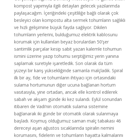
kompost yapımıyla ilgili detayları gelecek yazılarımda
paylaşacağım. İçeriğindeki çeşitliliğe bağlı olarak çok
besleyici olan kompostu alta sermek tohumların sağlıklı
ve hızlı gelişimine büyük fayda sağlıyor. Dikilen
tohumların yerlerini, bulduğumuz elektrik kablosunu
korumak için kullanılan beyaz borulardan 50’şer
santimlik parçalar kesip sabit yazan kalemle tohumun
ismini üzerine yazıp tohumu serptiğimiz yerin yanına
saplamak suretiyle işaretledik. Son olarak da tüm
yüzeyi bir karış yüksekliğinde samanla malçladık. Spiral
ilk bir ay, fide ve tohumların ihtiyacı için ortasındaki
sulama hortumunun diğer ucuna bağlanan hortum
vasıtasıyla, yine ortadan, ancak elle kontrol edilerek
sabah ve akşam günde iki kez sulandı. Eylül sonundan
itibaren de Vadi’nin otomatik sulama sistemine
bağlanarak iki günde bir otomatik olarak sulanmaya
başladı. Koymuş olduğumuz saman malç tabakası 46
dereceyi aşan ağustos sıcaklarında spiralin nemini
korumasını, fidelerin ve tohumların hayatta kalmalarını