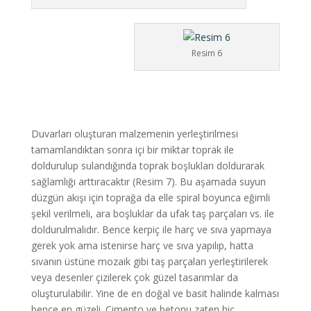
Resim 6
Duvarları oluşturan malzemenin yerleştirilmesi
tamamlandıktan sonra içi bir miktar toprak ile
doldurulup sulandığında toprak boşlukları doldurarak
sağlamlığı arttıracaktır (Resim 7). Bu aşamada suyun
düzgün akışı için toprağa da elle spiral boyunca eğimli
şekil verilmeli, ara boşluklar da ufak taş parçaları vs. ile
doldurulmalıdır. Bence kerpiç ile harç ve sıva yapmaya
gerek yok ama istenirse harç ve sıva yapılıp, hatta
sıvanın üstüne mozaik gibi taş parçaları yerleştirilerek
veya desenler çizilerek çok güzel tasarımlar da
oluşturulabilir. Yine de en doğal ve basit halinde kalması
bence en güzeli. Çimento ve betonu zaten hiç