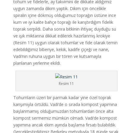
tohum ve fidelerle, ay takvimini de dikkate aldığımız
uygun zamanda dikim yaptık. Dikim için öncelikle
spiralin içine dökmüş olduğumuz toprağın üstüne ince
kum ve iyi kalite bahçe toprağı ile karıştırdığım fidelik
toprak serpildi. Daha sonra bitkinin ihtiyaç duyduğu su
ve ışık miktarına dikkat edilerek hazırlanmış krokiye
(Resim 11) uygun olarak tohumlar ve fide olarak temin
edebildiğimiz biberiye, kekik, kadife çiçeği ve nane,
Vadi’nin ruhuna uygun bir tören ve kutsamayla
planlanan yerlerine ekildi.
Resim 11
Tohumların üzeri bir parmak kadar yine özel toprak
karışımıyla örtüldü. Vadi’de o sırada kompost yapımına
başlanmamış olduğumuzdan tohumlardan önce alta
kompost sermemiz mümkün olmadı. Vadi’de kompost
yapımına ancak ekim ayında başlama fırsatı bulabildik.
Gerçekleştirdiğimiz Berkeley metoduyla 18 günde sıcak