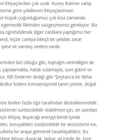
 ihtiyaçlardan çok uzak. Kuzey Batı’nın sahip
teme göre şekillenen ihtiyaçlarımızın
iderse büyük çoğunluğumuz çok kısa zamanda
i egemenlik fikrinden vazgeçmemiz gerekiyor. Biz
ıza öğretebilirsek diğer canlılara yaptığımız her
il, hiçbir canlıya bilinçli bir şekilde zarar
şlevi ve varoluş nedeni vardır.
den biri olduğu gibi, toprağın verimliliğini de
ış çapalamakla, hatalı sulamayla, suni gübre ve
uz. Bill Dede’nin dediği gibi “Şeytanca bir deha
akültür bizlere konvansiyonel tarım yerine, doğal
vse birden fazla öğe tarafından desteklenmelidir.
istemin sürdürülebilir olabilmesi için, en azından
n ihtiyaç duyacağı enerjiyi kendi içinde
len, koruyabilen sürdürülebilir bir ekosistemi ise,
ullarla bir araya getirerek tasarlayabiliriz. Bu
ne ihtiyaç duyacak, birkaç yıl içinde de, bize