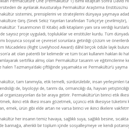
ıkları Permaculture One (Permakültür 1) isimli kitaptan sonra David Holm
ersiteden de ayrılarak Avusturalya Permakültür Araştırma Enstitüsü’nü k
akültür sistemini, prensiplerini ve stratejilerini dünyaya yaymaya ada
akültüre Giriş (Sinek Sekiz Yayınları tarafından Türkçe’ye çevrilmişti
makültür: Tasarımcının El Kitabı) adlı kitapların yanı sıra verdiği kurslar
nde sayısız proje uyguladı, topluluklar ve enstitüler kurdu. Tüm dünyada 
mı boyunca sosyal ve çevresel sorunlara getirdiği çözüm ve önerilerde
m Mücadelesi (Right Livelyhood Award) dâhil birçok ödüle layık bulundu
ison’a ait olan patentli bir kelimedir ve tüm ticari kullanım hakları iki
mlayarak sertifika almış olan Permakültür tasarım ve eğitimcilerine kend
 halen Tazmanya’daki çiftliğinde yaşamakta ve Permakültür’ü yayma ç
akültür, tam tanımıyla, etik temelli, sürdürülebilir, insan yerleşimleri t
disliği de, biyolojiyi de, tarımı da, ormancılığı da, hayvan yetiştiriciliğ
al organizasyonları da bir araya getirir. Permakültür’ün birinci etik ilkes
tmek, ikinci etik ilkesi insanı gözetmek, üçüncü etik ilkesiyse tüketimi k
n, emek, ürün gibi elde artan ne varsa birinci ve ikinci ilkelere vakfetm
akültür her insanın temiz havaya, sağlıklı suya, sağlıklı besine, sıcakt
de barınağa, ahenkli bir toplum içinde sosyalleşmeye ve kendi potansi