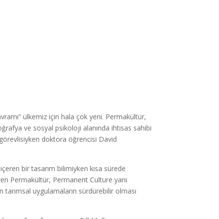
kavramı” ülkemiz için hala çok yeni. Permakültür,
oğrafya ve sosyal psikoloji alanında ihtisas sahibi
görevlisiyken doktora öğrencisi David
içeren bir tasarım bilimiyken kısa sürede
leyen Permakültür, Permanent Culture yani
an tarımsal uygulamaların sürdürebilir olması