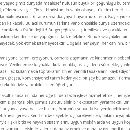
de yaşadığımız dünyada maalesef nüfusun büyük bir çoğunluğu bu temel
ğu “demokrasiye” Çin ve Hindistan da sahip olsaydı, tüketim temelli sis
ılanabilmesi için 5-6 tane daha dünyaya ihtiyacımız olurdu. Böyle g
dan kalkacak. Bu acil durumun farkına varıp öncelikle dünya üzerindek
r canlılardan üstün değiliz! Bu gerçeği içselleştirebilirsek ve çocuklarım
aslında kendimize de yaptığımızı fark edebiliriz. Bunu kavrayabilen bir nes
eyecek, yok etmek istemeyecektir. Doğada her şeyin, her canlının, bir i
ansiyonel tarım, erozyonun, ormansızlaşmanın ve kirlenmenin sebeplerin
tıyor. Yenilenemez kaynaklar kullanmakla, araziyi derin sürmekle, yanl
asal ilaç kullanmakla topraklarımızın en verimli tabakalarını kaybediyor
arca uğraşsa, konvansiyonel tarım kadar yıkıcı bir şey bulamazdı.” Perm
 teknikleriyle yapılabilecekleri öğretiyor.
akültür tasarımında her öğe birden fazla işleve hizmet etmeli, her işle
ımız, parçası olduğumuz sürdürülebilir bir ekosistem yaratmaktır. Bir s
 boyunca yaşaması ve bakımı, ömrünün sonunda ise yenilenebilmesi içi
ebilmesi gerekir. Kendisini besleyebilen, gübreleyebilen, bakımını yapabi
riyle ilişkili bitki ve hayvan sistemlerini, uygun mekânlarda ve uygun koş
rım zaman içerisinde giderek daha az emek ve daha az dış enerji desteği