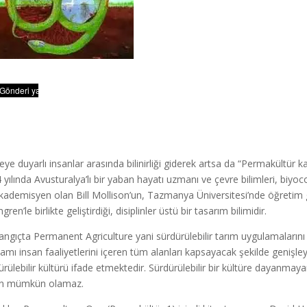
eye duyarlı insanlar arasında bilinirliği giderek artsa da “Permakültür 
 yılında Avusturalya’lı bir yaban hayatı uzmanı ve çevre bilimleri, biyoc
akademisyen olan Bill Mollison’un, Tazmanya Üniversitesi’nde öğretim 
ren’le birlikte geliştirdiği, disiplinler üstü bir tasarım bilimidir.
angıçta Permanent Agriculture yani sürdürülebilir tarım uygulamalarını 
amı insan faaliyetlerini içeren tüm alanları kapsayacak şekilde geniş
ürülebilir kültürü ifade etmektedir. Sürdürülebilir bir kültüre dayanmay
en mümkün olamaz.