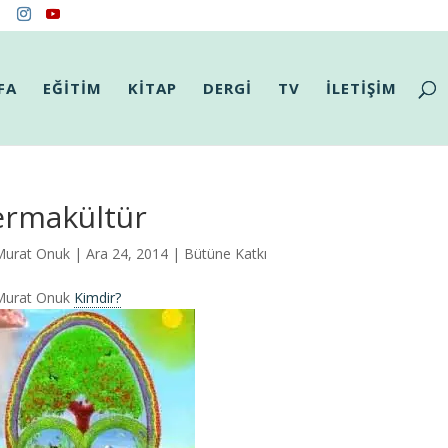
FA
EĞİTİM
KİTAP
DERGİ
TV
İLETİŞİM
ermakültür
Murat Onuk
| Ara 24, 2014 |
Bütüne Katkı
Murat Onuk
Kimdir?