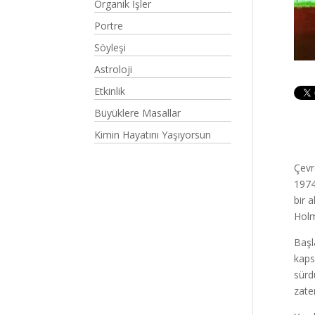
Organik İşler
Portre
Söyleşi
Astroloji
Etkinlik
Büyüklere Masallar
Kimin Hayatını Yaşıyorsun
Çevr
1974
bir 
Holmg
Başl
kaps
sürd
zat