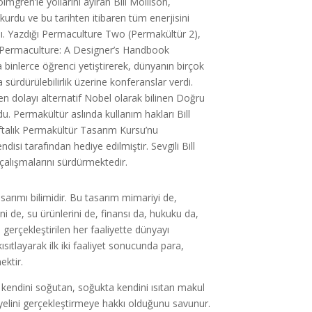
gren’le yollarını ayıran Bill Mollison,
urdu ve bu tarihten itibaren tüm enerjisini
dı. Yazdığı Permaculture Two (Permakültür 2),
r), Permaculture: A Designer’s Handbook
la binlerce öğrenci yetiştirerek, dünyanın birçok
sürdürülebilirlik üzerine konferanslar verdi.
n dolayı alternatif Nobel olarak bilinen Doğru
. Permakültür aslında kullanım hakları Bill
 haftalık Permakültür Tasarım Kursu’nu
isi tarafından hediye edilmiştir. Sevgili Bill
alışmalarını sürdürmektedir.
asarımı bilimidir. Bu tasarım mimariyi de,
ini de, su ürünlerini de, finansı da, hukuku da,
i gerçekleştirilen her faaliyette dünyayı
ısıtlayarak ilk iki faaliyet sonucunda para,
ektir.
a kendini soğutan, soğukta kendini ısıtan makul
yelini gerçekleştirmeye hakkı olduğunu savunur.