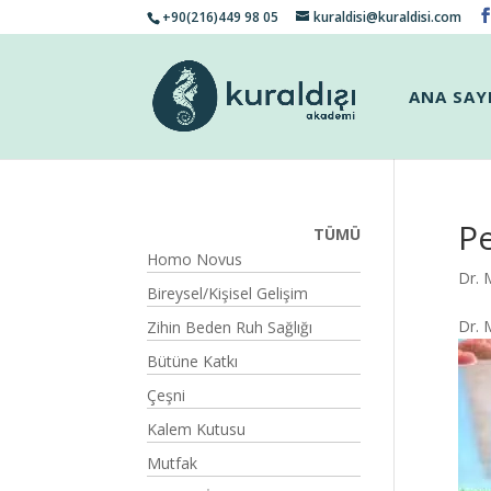
+90(216)449 98 05
kuraldisi@kuraldisi.com
ANA SAY
P
TÜMÜ
Homo Novus
Dr. 
Bireysel/Kişisel Gelişim
Dr. 
Zihin Beden Ruh Sağlığı
Bütüne Katkı
Çeşni
Kalem Kutusu
Mutfak