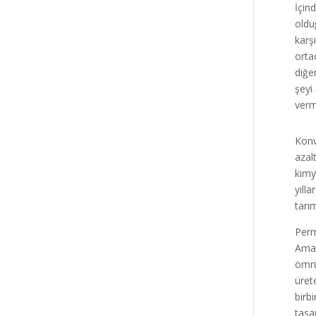
İçin
oldu
karş
orta
diğe
şeyi 
verm
Konv
azal
kimy
yıll
tarım
Perm
Amac
ömrü
üret
birbi
tasa