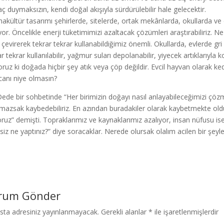
yaç duymaksızın, kendi doğal akışıyla sürdürülebilir hale gelecektir.
akültür tasarımı şehirlerde, sitelerde, ortak mekânlarda, okullarda ve 
iyor. Öncelikle enerji tüketimimizi azaltacak çözümleri araştırabiliriz.
 çevirerek tekrar tekrar kullanabildiğimiz önemli. Okullarda, evlerde gr
r tekrar kullanılabilir, yağmur suları depolanabilir, yiyecek artıklarıyla
yoruz ki doğada hiçbir şey atık veya çöp değildir. Evcil hayvan olarak k
canı niye olmasın?
 Dede bir sohbetinde “Her birimizin doğayı nasıl anlayabileceğimizi ç
mazsak kaybedebiliriz. En azından buradakiler olarak kaybetmekte ol
yoruz” demişti. Topraklarımız ve kaynaklarımız azalıyor, insan nüfusu ise
 siz ne yaptınız?” diye soracaklar. Nerede olursak olalım acilen bir ş
rum Gönder
sta adresiniz yayınlanmayacak.
Gerekli alanlar
*
ile işaretlenmişlerdir