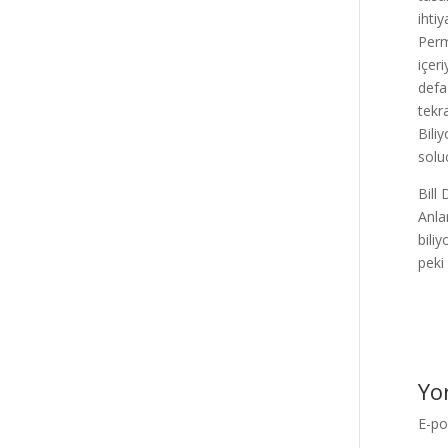
ihti
Perm
içer
defa
tekra
Bili
solu
Bill
Anla
bili
peki
Yo
E-po