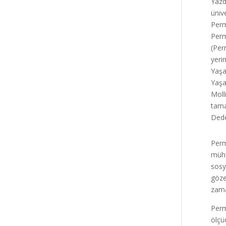
Yazd
üniv
Perm
Perm
(Per
yeri
Yaşa
Yaşa
Moll
tama
Dede
Perm
mühen
sosy
göze
zama
Perm
ölçü