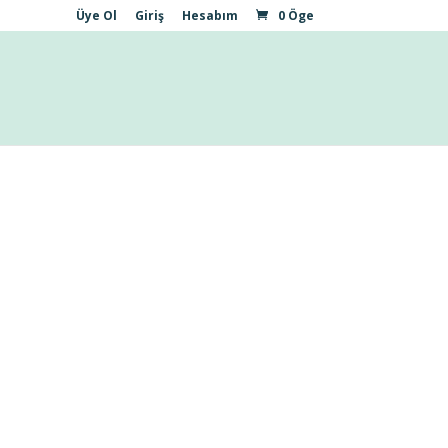
Üye Ol
Giriş
Hesabım
0 Öge