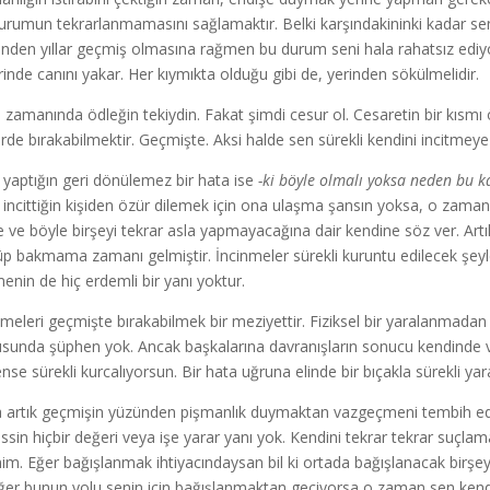
urumun tekrarlanmamasını sağlamaktır. Belki karşındakininki kadar senin
inden yıllar geçmiş olmasına rağmen bu durum seni hala rahatsız ediyo
rinde canını yakar. Her kıymıkta olduğu gibi de, yerinden sökülmelidir.
i zamanında ödleğin tekiydin. Fakat şimdi cesur ol. Cesaretin bir kısm
erde bırakabilmektir. Geçmişte. Aksi halde sen sürekli kendini incitmey
 yaptığın geri dönülemez bir hata ise
-ki böyle olmalı yoksa neden bu k
 incittiğin kişiden özür dilemek için ona ulaşma şansın yoksa, o zama
e ve böyle birşeyi tekrar asla yapmayacağına dair kendine söz ver. Artı
p bakmama zamanı gelmiştir. İncinmeler sürekli kuruntu edilecek şeyler 
enin de hiç erdemli bir yanı yoktur.
nmeleri geçmişte bırakabilmek bir meziyettir. Fiziksel bir yaralanmadan
sunda şüphen yok. Ancak başkalarına davranışların sonucu kendinde vey
nse sürekli kurcalıyorsun. Bir hata uğruna elinde bir bıçakla sürekli ya
 artık geçmişin yüzünden pişmanlık duymaktan vazgeçmeni tembih edi
issin hiçbir değeri veya işe yarar yanı yok. Kendini tekrar tekrar suçl
im. Eğer bağışlanmak ihtiyacındaysan bil ki ortada bağışlanacak birşey
ğer bunun yolu senin için bağışlanmaktan geçiyorsa o zaman sen kendini