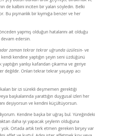
 de kalbini inciten bir yalan söyledin. Belki
r. Bu pişmanlık bir kıymığa benzer ve her
ı önceden yapmış olduğun hatalarını ait olduğu
e devam edersin.
adar zaman tekrar tekrar uğrunda üzülesin-
ve
n kendi kendine yaptığın şeyin seni üzdüğünü
k yaptığın yanlışı kafandan çıkarma ve geriye
değildir. Onları tekrar tekrar yaşayıp acı
 kalan bir izi sürekli deşmemen gerektiği
a başkalarında yarattığın duygusal izleri her
ranı deşiyorsun ve kendini küçültüyorsun.
yorum. Kendine başka bir uğraş bul. Yüreğindeki
amaktan daha iyi yapacak şeylerin olduğuna
 yok. Ortada artık terk etmen gereken birşey var
 affet ve kurtul. Adını ister affetmek koy veya