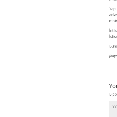
Yapt
anla
misi
İnti
İsti
Bunu
(kay
Yo
E-po