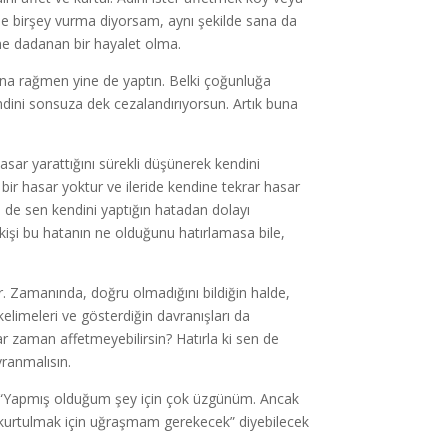
ine birşey vurma diyorsam, aynı şekilde sana da
ne dadanan bir hayalet olma.
ana rağmen yine de yaptın. Belki çoğunluğa
ndini sonsuza dek cezalandırıyorsun. Artık buna
sar yarattığını sürekli düşünerek kendini
bir hasar yoktur ve ileride kendine tekrar hasar
i de sen kendini yaptığın hatadan dolayı
 kişi bu hatanın ne olduğunu hatırlamasa bile,
. Zamanında, doğru olmadığını bildiğin halde,
kelimeleri ve gösterdiğin davranışları da
r zaman affetmeyebilirsin? Hatırla ki sen de
ranmalısın.
p “Yapmış olduğum şey için çok üzgünüm. Ancak
kurtulmak için uğraşmam gerekecek” diyebilecek