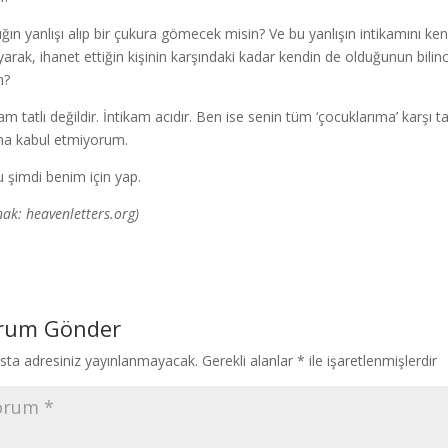
ığın yanlışı alıp bir çukura gömecek misin? Ve bu yanlışın intikamını 
yarak, ihanet ettiğin kişinin karşındaki kadar kendin de olduğunun bil
n?
kam tatlı değildir. İntikam acıdır. Ben ise senin tüm ‘çocuklarıma’ karşı t
sna kabul etmiyorum.
 şimdi benim için yap.
nak: heavenletters.org)
rum Gönder
sta adresiniz yayınlanmayacak.
Gerekli alanlar
*
ile işaretlenmişlerdir