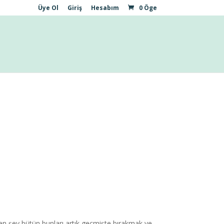
Üye Ol
Giriş
Hesabım
0 Öge
en şey bütün bunları artık geçmişte bırakmak ve