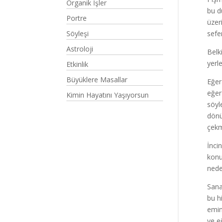
Organik İşler
bu d
Portre
üzer
Söyleşi
sefe
Astroloji
Belk
yerl
Etkinlik
Büyüklere Masallar
Eğer
eğer
Kimin Hayatını Yaşıyorsun
söyl
dönü
çekm
İnci
konu
nede
Sana
bu h
emin
ve e