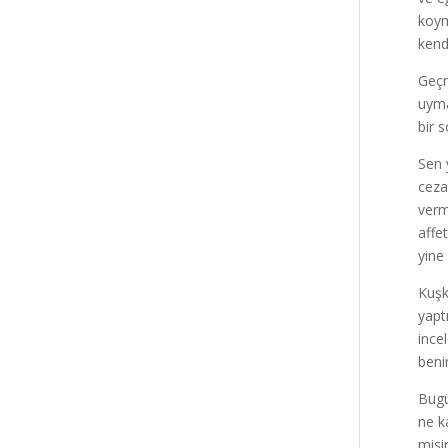
koym
kend
Geçm
uyma
bir 
Sen 
ceza
verm
affe
yine
Kuşk
yapt
ince
beni
Bugü
ne k
misi