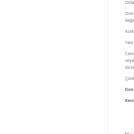
Onla
Don 
deği
Kork
Yani
Cana
veya
da k
Çünk
Don 
Ken