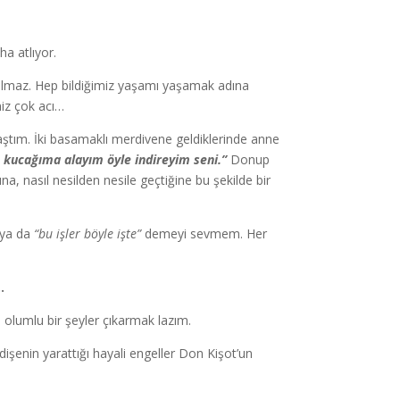
a atlıyor.
lmaz. Hep bildiğimiz yaşamı yaşamak adına
miz çok acı…
laştım. İki basamaklı merdivene geldiklerinde anne
en kucağıma alayım öyle indireyim seni.”
Donup
a, nasıl nesilden nesile geçtiğine bu şekilde bir
ya da
“bu işler böyle işte”
demeyi sevmem. Her
…
lumlu bir şeyler çıkarmak lazım.
işenin yarattığı hayali engeller Don Kişot’un