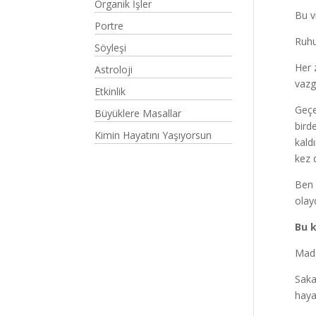
Organik İşler
Bu v
Portre
Ruhu
Söyleşi
Her 
Astroloji
vazg
Etkinlik
Geçe
Büyüklere Masallar
bird
Kimin Hayatını Yaşıyorsun
kald
kez 
Ben 
olay
Bu 
Made
Saka
hayal