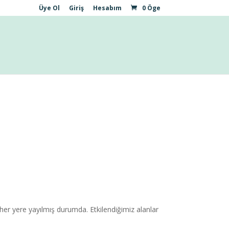
Üye Ol
Giriş
Hesabım
0 Öge
i her yere yayılmış durumda. Etkilendiğimiz alanlar