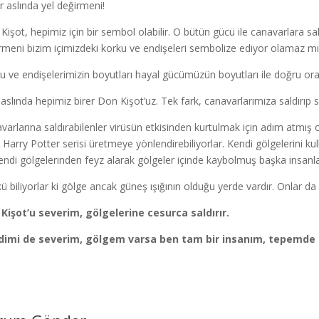
r aslında yel değirmeni!
Kişot, hepimiz için bir sembol olabilir. O bütün gücü ile canavarlara sal
rmeni bizim içimizdeki korku ve endişeleri sembolize ediyor olamaz m
u ve endişelerimizin boyutları hayal gücümüzün boyutları ile doğru oran
 aslında hepimiz birer Don Kişot’uz. Tek fark, canavarlarımıza saldırıp 
varlarına saldırabilenler virüsün etkisinden kurtulmak için adım atmış 
 Harry Potter serisi üretmeye yönlendirebiliyorlar. Kendi gölgelerini kull
endi gölgelerinden feyz alarak gölgeler içinde kaybolmuş başka insanları
ü biliyorlar ki gölge ancak güneş ışığının olduğu yerde vardır. Onlar da
Kişot’u severim, gölgelerine cesurca saldırır.
dimi de severim, gölgem varsa ben tam bir insanım, tepemd