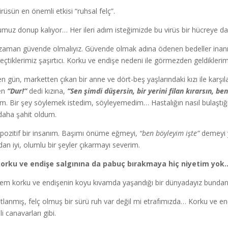
irüsün en önemli etkisi “ruhsal felç”.
muz donup kalıyor… Her ileri adım isteğimizde bu virüs bir hücreye dah
zaman güvende olmalıyız. Güvende olmak adına ödenen bedeller inanı
eçtiklerimiz şaşırtıcı. Korku ve endişe nedeni ile görmezden geldikleri
n gün, marketten çıkan bir anne ve dört-beş yaşlarındaki kızı ile karşı
en
“Dur!”
dedi kızına,
“Sen şimdi düşersin, bir yerini filan kırarsın, b
ım. Bir şey söylemek istedim, söyleyemedim… Hastalığın nasıl bulaştığın
daha şahit oldum.
pozitif bir insanım. Başımı önüme eğmeyi,
“ben böyleyim işte”
demeyi 
dan iyi, olumlu bir şeyler çıkarmayı severim.
korku ve endişe salgınına da pabuç bırakmaya hiç niyetim yok
m korku ve endişenin koyu kıvamda yaşandığı bir dünyadayız bundan o
tlanmış, felç olmuş bir sürü ruh var değil mi etrafımızda… Korku ve end
i canavarları gibi.