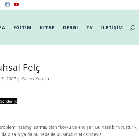
FA
EĞİTİM
KİTAP
DERGİ
TV
İLETİŞİM
hsal Felç
l 5, 2007 |
Kalem Kutusu
 problem insanlığı sarmış olan “korku ve endişe”. Bu nasıl bir virüstür k
lı da olsa o ya da bu nedenle bu virüsün etkisindeyiz.