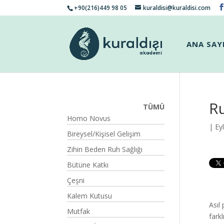
+90(216)449 98 05
kuraldisi@kuraldisi.com
ANA SAY
Ru
TÜMÜ
Homo Novus
| Ey
Bireysel/Kişisel Gelişim
Zihin Beden Ruh Sağlığı
Bütüne Katkı
Çeşni
Kalem Kutusu
Asıl
Mutfak
fark