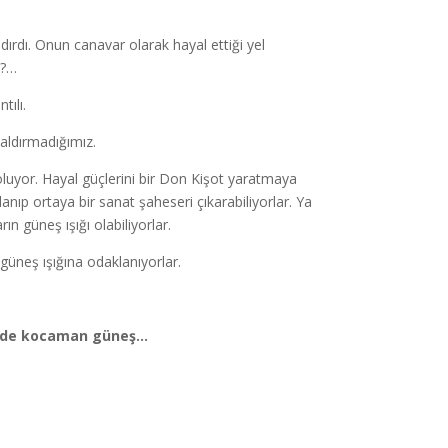
dırdı. Onun canavar olarak hayal ettiği yel
ı?…
tılı.
saldırmadığımız.
oluyor. Hayal güçlerini bir Don Kişot yaratmaya
anıp ortaya bir sanat şaheseri çıkarabiliyorlar. Ya
n güneş ışığı olabiliyorlar.
 güneş ışığına odaklanıyorlar.
e de kocaman güneş…