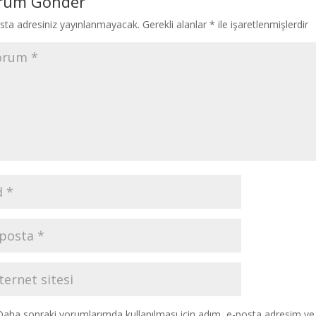
rum Gönder
sta adresiniz yayınlanmayacak.
Gerekli alanlar
*
ile işaretlenmişlerdir
Daha sonraki yorumlarımda kullanılması için adım, e-posta adresim ve s