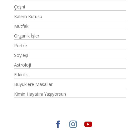
Çeşni
Kalem Kutusu
Mutfak
Organik İşler
Portre
Söyleşi
Astroloji
Etkinlik
Büyüklere Masallar
Kimin Hayatını Yaşıyorsun
Elegant Themes
tarafından tasarlandı. |
WordPress