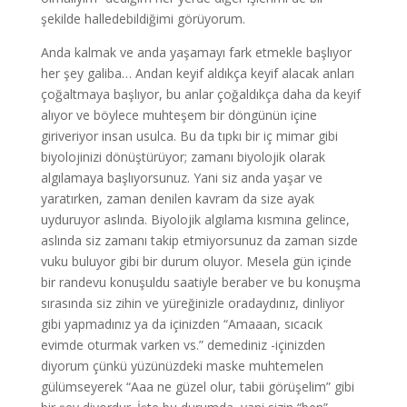
şekilde halledebildiğimi görüyorum.
Anda kalmak ve anda yaşamayı fark etmekle başlıyor
her şey galiba… Andan keyif aldıkça keyif alacak anları
çoğaltmaya başlıyor, bu anlar çoğaldıkça daha da keyif
alıyor ve böylece muhteşem bir döngünün içine
giriveriyor insan usulca. Bu da tıpkı bir iç mimar gibi
biyolojinizi dönüştürüyor; zamanı biyolojik olarak
algılamaya başlıyorsunuz. Yani siz anda yaşar ve
yaratırken, zaman denilen kavram da size ayak
uyduruyor aslında. Biyolojik algılama kısmına gelince,
aslında siz zamanı takip etmiyorsunuz da zaman sizde
vuku buluyor gibi bir durum oluyor. Mesela gün içinde
bir randevu konuşuldu saatiyle beraber ve bu konuşma
sırasında siz zihin ve yüreğinizle oradaydınız, dinliyor
gibi yapmadınız ya da içinizden “Amaaan, sıcacık
evimde oturmak varken vs.” demediniz -içinizden
diyorum çünkü yüzünüzdeki maske muhtemelen
gülümseyerek “Aaa ne güzel olur, tabii görüşelim” gibi