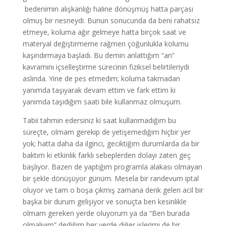
bedenimin alışkanlığı haline dönüşmüş hatta parçası
olmuş bir nesneydi. Bunun sonucunda da beni rahatsız
etmeye, koluma ağır gelmeye hatta birçok saat ve
materyal değiştirmeme rağmen çoğunlukla kolumu
kaşındırmaya başladı. Bu demin anlattığım “an”
kavramını içselleştirme sürecinin fiziksel belirtileriydi
aslında. Yine de pes etmedim; koluma takmadan
yanımda taşıyarak devam ettim ve fark ettim ki
yanımda taşıdığım saati bile kullanmaz olmuşum.
Tabii tahmin edersiniz ki saat kullanmadığım bu
süreçte, olmam gerekip de yetişemediğim hiçbir yer
yok; hatta daha da ilginci, geciktiğim durumlarda da bir
baktım ki etkinlik farklı sebeplerden dolayı zaten geç
başlıyor. Bazen de yaptığım programla alakası olmayan
bir şekle dönüşüyor günüm. Mesela bir randevum iptal
oluyor ve tam o boşa çıkmış zamana denk gelen acil bir
başka bir durum gelişiyor ve sonuçta ben kesinlikle
olmam gereken yerde oluyorum ya da “Ben burada
olmalıyım” dediğim her yerde diğer işlerimi de bir