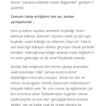
Bense “zamana endeksli maske değişimleri” gördüm o
yüzlerde.
Zamanı takip ettiğimiz her an, andan
ayrılışımızdır…
Hani şu kahve taşırken annelerin söylediği “Kızım
kahveye bakma, dökersin” durumu vardır ya işte aynı
böyledir, saate baktığın an dökersin. Neyi mi? Tabii ki
anı! Geleceğe bakayım derken geçmişin olarak yerdedir
kendileri. Geleceği inşa ettiğin anlarda orada değilsen o
ne senin geleceğin ne de senin hayatındır aslında.
Bunları fark ettiğimde bile hemen çıkarıp atamadım
saati kolumdan; hâlâ “zamanı kontrol etme”
alışkanlığım mevcuttu sonuçta. “Aman ne olur ne
olmaz, bu program önemli, kaçırırsam mahvolurum”
telaşıyla taktım yine. Bir süre sonra, tıp eğitiminde çok
kez önümüze çıkan “kullanılmayan organlar zaman
içinde küçülür ve yok olur” gerçeğiyle burun buruna
geldim. Her ne kadar saat bir organ olmasa da