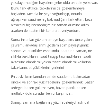
yakalayamadığım hayallere gebe oldu akreple yelkovan.
Bunu fark ettikçe, tepkilerimi de gözlemlemeye
başladım. Mesela bir şeye yoğunlaşıp, onunla
uğraşırken saatime hiç bakmadığımı fark ettim; keza
bitmesini hiç istemediğim bir zaman dilimine adım
atarken de saatimi bir kenara atıveriyordum.
Sonra insanları gözlemlemeye başladım; önce yakın
çevremi, arkadaşlarımı gözlemledim paylaştığımız
sohbet ve etkinlikler esnasında. Saate ne zaman, ne
sıklıkla baktıklarını, saat taşıyıp taşımadıklarını, saati
aksesuar olarak mı yoksa “saat” olarak mı kollarına
taktıklarını, büyüklüklerini, yerlerini…
En zevkli kısımlarından biri de saatlerine bakmadan
önceki ve sonraki yüz ifadelerini gözlemlemek. Bazen
tedirgin, bazen gülümseyen, bazen panik, bazen
mutluluk dolu suratlar belirdi karşımda…
Sonuç, zamana bağlanmış yüz ifadeleriydi aslında!