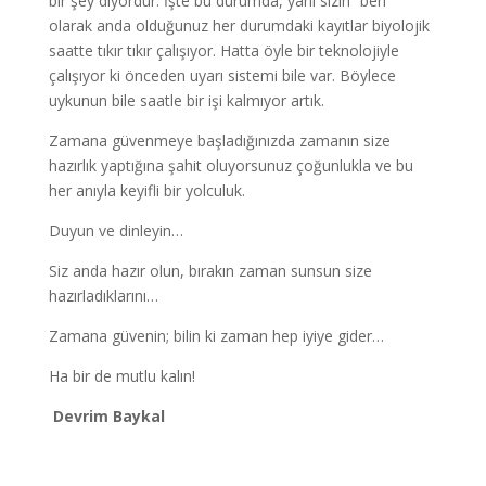
bir şey diyordur. İşte bu durumda, yani sizin “ben”
olarak anda olduğunuz her durumdaki kayıtlar biyolojik
saatte tıkır tıkır çalışıyor. Hatta öyle bir teknolojiyle
çalışıyor ki önceden uyarı sistemi bile var. Böylece
uykunun bile saatle bir işi kalmıyor artık.
Zamana güvenmeye başladığınızda zamanın size
hazırlık yaptığına şahit oluyorsunuz çoğunlukla ve bu
her anıyla keyifli bir yolculuk.
Duyun ve dinleyin…
Siz anda hazır olun, bırakın zaman sunsun size
hazırladıklarını…
Zamana güvenin; bilin ki zaman hep iyiye gider…
Ha bir de mutlu kalın!
Devrim Baykal