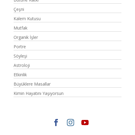
Çeşni
Kalem Kutusu
Mutfak
Organik İşler
Portre
Söyleşi
Astroloji
Etkinlik
Büyüklere Masallar
Kimin Hayatını Yaşıyorsun
Elegant Themes
tarafından tasarlandı. |
WordPress