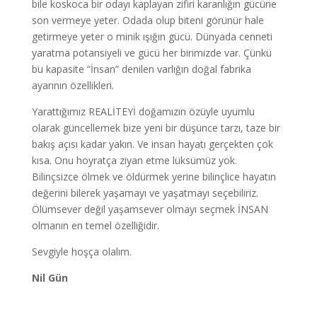
bile koskoca bir odayı kaplayan zifiri karanlığın gücüne
son vermeye yeter. Odada olup biteni görünür hale
getirmeye yeter o minik ışığın gücü. Dünyada cenneti
yaratma potansiyeli ve gücü her birimizde var. Çünkü
bu kapasite “İnsan” denilen varlığın doğal fabrika
ayarının özellikleri.
Yarattığımız REALİTEYİ doğamızın özüyle uyumlu
olarak güncellemek bize yeni bir düşünce tarzı, taze bir
bakış açısı kadar yakın. Ve insan hayatı gerçekten çok
kısa. Onu hoyratça ziyan etme lüksümüz yok.
Bilinçsizce ölmek ve öldürmek yerine bilinçlice hayatın
değerini bilerek yaşamayı ve yaşatmayı seçebiliriz.
Ölümsever değil yaşamsever olmayı seçmek İNSAN
olmanın en temel özelliğidir.
Sevgiyle hoşça olalım.
Nil Gün