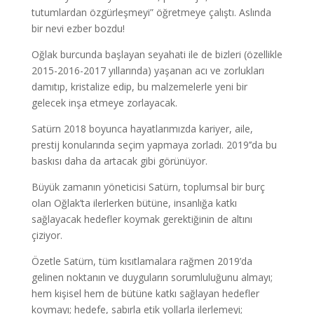
tutumlardan özgürleşmeyi” öğretmeye çalıştı. Aslında
bir nevi ezber bozdu!
Oğlak burcunda başlayan seyahati ile de bizleri (özellikle
2015-2016-2017 yıllarında) yaşanan acı ve zorlukları
damıtıp, kristalize edip, bu malzemelerle yeni bir
gelecek inşa etmeye zorlayacak.
Satürn 2018 boyunca hayatlarımızda kariyer, aile,
prestij konularında seçim yapmaya zorladı. 2019’’da bu
baskısı daha da artacak gibi görünüyor.
Büyük zamanın yöneticisi Satürn, toplumsal bir burç
olan Oğlak’ta ilerlerken bütüne, insanlığa katkı
sağlayacak hedefler koymak gerektiğinin de altını
çiziyor.
Özetle Satürn, tüm kısıtlamalara rağmen 2019’da
gelinen noktanın ve duyguların sorumluluğunu almayı;
hem kişisel hem de bütüne katkı sağlayan hedefler
koymayı; hedefe, sabırla etik yollarla ilerlemeyi;