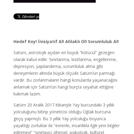
Hedef Koy! İnisiyatif Al! Ahlaklı Ol! Sorumluluk Al!
Satürn, astrolojik açıdan en büyük “kötücül” gezegen
olarak kabul edilir. Sınırlanma, kısıtlanma, engellenme,
depresyon, yapılandırma, sorumluluk alma gibi
deneyimlerin altında büyük ölçüde Satürn’ün parmağı
vardır. Bu zorlanmaların hangi konularda yaşanacağını
anlamak için Satürn’ün hangi burçta seyahat ettiğine
bakmak lazım.
Satürn 20 Aralık 2017 itibariyle Yay burcundaki 3 yıllık
yolculuğunu bitirip yöneticisi olduğu Oğlak burcuna
geçiş yapmıştı. Bu 3 yıllık Yay yolculuğu boyunca
yaşattığı zorluklar ile “evrenle, insanlıkla ilgili yeni bilgiler
edinmeyi” “sınırlayıcı zihinsel, psikolojik, kültürel