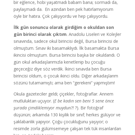
bir eğlence, hobi yaşatmadı babam bana; sormadı da,
paylaşmadı da. En azından ben pek hatırlamıyorum
öyle bir hatıra. Çok çalışıyordu ve hep çalışıyordu.
İlk gün sonuncu olarak girdiğim o okuldan son
gün birinci olarak çıktım
. Anadolu Liseleri ve Kolejler
sınavında, sadece okul birincisi değil, Bursa birincisi de
olmuştum. Sınav iki basamaklıydı. İlk basamakta Bursa
ikincisi olmuştum. Bursa birincisi başka bir okuldandı. O
gün okul arkadaşlarımızla kenetlenip bu çocuğu
geçeceğiz diye söz verdik. İkinci sınavda ben Bursa
birincisi oldum, o çocuk ikinci oldu. Diğer arkadaşlarım
sözünü tutamamıştı; ama ben “gerekeni” yapmıştım!
Okula gazeteciler geldi; çiçekler, fotoğraflar. Annem
mutluluktan uçuyor. (
E be kadın sen beni 5 sene önce
şurada çimdiklemiyor muydun?!
?). Bir fotoğraf
düşünün; arkamda 130 kişilik bir sınıf; herkes gülüyor ve
şaklabanlık yapıyor. Çoğu çocukluğunu yaşıyor; o
resimde zorla gülümsemeye çalışan tek tük insanlardan