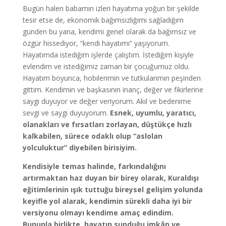
Bugün halen babamın izleri hayatıma yoğun bir şekilde
tesir etse de, ekonomik bağımsızlığımı sağladığım
günden bu yana, kendimi genel olarak da bağımsız ve
özgür hissediyor, “kendi hayatımı” yaşıyorum.
Hayatımda istediğim işlerde çalıştım. İstediğim kişiyle
evlendim ve istediğimiz zaman bir çocuğumuz oldu.
Hayatım boyunca, hobilerimin ve tutkularımın peşinden
gittim. Kendimin ve başkasının inanç, değer ve fikirlerine
saygı duyuyor ve değer veriyorum. Akıl ve bedenime
sevgi ve saygı duyuyorum.
Esnek, uyumlu, yaratıcı,
olanakları ve fırsatları zorlayan, düştükçe hızlı
kalkabilen, sürece odaklı olup “aslolan
yolculuktur” diyebilen birisiyim.
Kendisiyle temas halinde, farkındalığını
artırmaktan haz duyan bir birey olarak, Kuraldışı
eğitimlerinin ışık tuttuğu bireysel gelişim yolunda
keyifle yol alarak, kendimin sürekli daha iyi bir
versiyonu olmayı kendime amaç edindim.
Bununla birlikte, hayatın sunduğu imkân ve