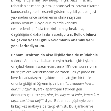
kırıklığına uğramayı sevmediğim için, bazen risk alıp
rahatlık alanımdan çıkarak potansiyelimi ortaya çıkarma
konusunda yeterli cesareti göstermeyebiliyor, bir şeyi
yapmadan önce ondan emin olma ihtiyacını
duyabiliyorum. Böyle durumlarda kendimi
cesaretlendirip fazla temkinli olmayı bırakınca,
özgürlüğümü daha fazla hissediyorum.
Bolluk bilinci
ve çekim yasası gibi kavramların önemini yeni
yeni farkediyorum.
Babam uzaktan da olsa ilişkilerime de müdahale
ederdi
. Annem ve babamın eşim hariç hiçbir ilişkimi de
onayladıklarını hissetmedim; ama 18’inden sonra onları
bu seçimlere karıştırmadım da zaten. 20 yaşımda bir
kere kız arkadaşımla çaktırmadan gittiğim bir tatile
onunla gittiğimi öğrenmiş ve beni
“anneannen hasta,
durumu ağır”
diyerek apar topar tatilden geri
döndürmüştü.
“Bir şey olur, kız başımıza kalır, kimin kızı,
neyin nesi belli değil”
diye. Babam bu şüpheyle beni
birkaç kez arabayla da takip etmişti. Bu ajanlıklar ve