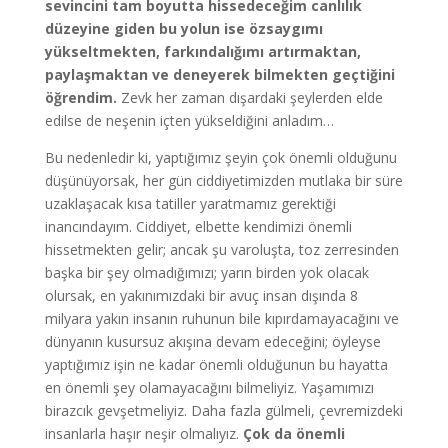
sevincini tam boyutta hissedeceğim canlılık
düzeyine giden bu yolun ise özsaygımı
yükseltmekten, farkındalığımı artırmaktan,
paylaşmaktan ve deneyerek bilmekten geçtiğini
öğrendim.
Zevk her zaman dışardaki şeylerden elde
edilse de neşenin içten yükseldiğini anladım…
Bu nedenledir ki, yaptığımız şeyin çok önemli olduğunu
düşünüyorsak, her gün ciddiyetimizden mutlaka bir süre
uzaklaşacak kısa tatiller yaratmamız gerektiği
inancındayım. Ciddiyet, elbette kendimizi önemli
hissetmekten gelir; ancak şu varoluşta, toz zerresinden
başka bir şey olmadığımızı; yarın birden yok olacak
olursak, en yakınımızdaki bir avuç insan dışında 8
milyara yakın insanın ruhunun bile kıpırdamayacağını ve
dünyanın kusursuz akışına devam edeceğini; öyleyse
yaptığımız işin ne kadar önemli olduğunun bu hayatta
en önemli şey olamayacağını bilmeliyiz. Yaşamımızı
birazcık gevşetmeliyiz. Daha fazla gülmeli, çevremizdeki
insanlarla haşır neşir olmalıyız.
Çok da önemli