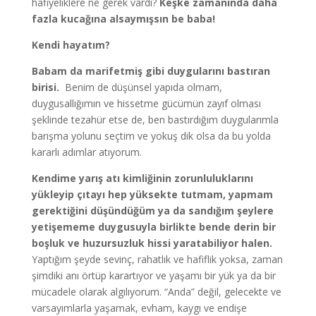
hafiyeliklere ne gerek vardı?
Keşke zamanında daha
fazla kucağına alsaymışsın be baba!
Kendi hayatım?
Babam da marifetmiş gibi duygularını bastıran
birisi.
Benim de düşünsel yapıda olmam,
duygusallığımın ve hissetme gücümün zayıf olması
şeklinde tezahür etse de, ben bastırdığım duygularımla
barışma yolunu seçtim ve yokuş dik olsa da bu yolda
kararlı adımlar atıyorum.
Kendime yarış atı kimliğinin zorunluluklarını
yükleyip çıtayı hep yüksekte tutmam, yapmam
gerektiğini düşündüğüm ya da sandığım şeylere
yetişememe duygusuyla birlikte bende derin bir
boşluk ve huzursuzluk hissi yaratabiliyor halen.
Yaptığım şeyde sevinç, rahatlık ve hafiflik yoksa, zaman
şimdiki anı örtüp karartıyor ve yaşamı bir yük ya da bir
mücadele olarak algılıyorum. “Anda” değil, gelecekte ve
varsayımlarla yaşamak, evham, kaygı ve endişe