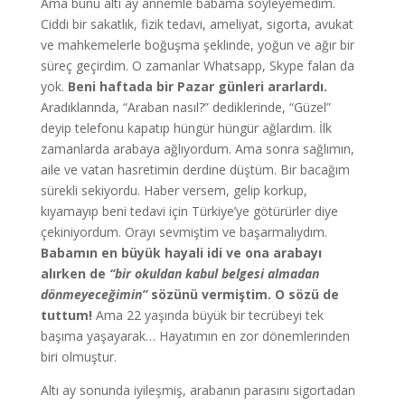
Ama bunu altı ay annemle babama söyleyemedim.
Ciddi bir sakatlık, fizik tedavi, ameliyat, sigorta, avukat
ve mahkemelerle boğuşma şeklinde, yoğun ve ağır bir
süreç geçirdim. O zamanlar Whatsapp, Skype falan da
yok.
Beni haftada bir Pazar günleri ararlardı.
Aradıklarında, “Araban nasıl?” dediklerinde, “Güzel”
deyip telefonu kapatıp hüngür hüngür ağlardım. İlk
zamanlarda arabaya ağlıyordum. Ama sonra sağlımın,
aile ve vatan hasretimin derdine düştüm. Bir bacağım
sürekli sekiyordu. Haber versem, gelip korkup,
kıyamayıp beni tedavi için Türkiye’ye götürürler diye
çekiniyordum. Orayı sevmiştim ve başarmalıydım.
Babamın en büyük hayali idi ve ona arabayı
alırken de
“bir okuldan kabul belgesi almadan
dönmeyeceğimin”
sözünü vermiştim. O sözü de
tuttum!
Ama 22 yaşında büyük bir tecrübeyi tek
başıma yaşayarak… Hayatımın en zor dönemlerinden
biri olmuştur.
Altı ay sonunda iyileşmiş, arabanın parasını sigortadan