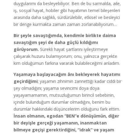
duygularımı da besleyebiliyor. Ben de bu sarmalda, aile,
iş, sosyal hayat, hobiler gibi hayatımın temel bileşenleri
arasında daha sağlıklı, sürdürülebilir, etkisel ve besleyici
bir denge kurmakta zaman zaman zorlanabiliyorum…
Bir şeyle savaştığımda, kendimle birlikte daima
savaştığım şeyi de daha güçlü kıldığımı
görüyorum.
Sürekli hayat şartlarını iyileştirmeye
çalışarak huzuru bulamıyorum; onu, yalnızca gerçekte
kim olduğumun farkına vararak bulabileceğimi anladım.
Yaşamaya başlayacağım ânı bekleyerek hayatımı
geçirdiğimi
; yaşamın zihnimin zannettiği kadar ciddi bir
şey olmadığını; yaşama sevincimi doya doya
yaşayamamamın, mutsuzluğumun birincil sebebinin,
içinde bulunduğum durumlar olmadığını, benim bu
durumlar hakkındaki düşüncelerim olduğunu fark ettim.
İnsan olmanın, egodan “BEN”e dönüşümün, diğer
bir deyişle gerçeği yaşamanın, inanmaktan
bilmeye geçişi gerektirdiğini, “idrak” ve yaşam