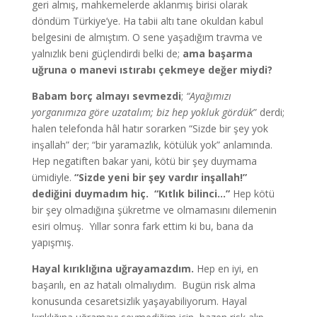
geri almış, mahkemelerde aklanmış birisi olarak
döndüm Türkiye’ye. Ha tabii altı tane okuldan kabul
belgesini de almıştım. O sene yaşadığım travma ve
yalnızlık beni güçlendirdi belki de;
ama başarma
uğruna o manevi ıstırabı çekmeye değer miydi?
Babam borç almayı sevmezdi
;
“Ayağımızı
yorganımıza göre uzatalım; biz hep yokluk gördük
” derdi;
halen telefonda hâl hatır sorarken “Sizde bir şey yok
inşallah” der; “bir yaramazlık, kötülük yok” anlamında.
Hep negatiften bakar yani, kötü bir şey duymama
ümidiyle.
“Sizde yeni bir şey vardır inşallah!”
dediğini duymadım hiç. “Kıtlık bilinci…”
Hep kötü
bir şey olmadığına şükretme ve olmamasını dilemenin
esiri olmuş. Yıllar sonra fark ettim ki bu, bana da
yapışmış.
Hayal kırıklığına uğrayamazdım.
Hep en iyi, en
başarılı, en az hatalı olmalıydım. Bugün risk alma
konusunda cesaretsizlik yaşayabiliyorum. Hayal