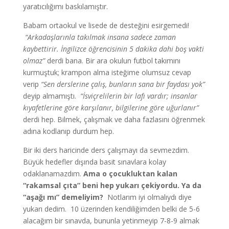
yaratıcılığımı baskılamıştır.
Babam ortaokul ve lisede de desteğini esirgemedi!
“Arkadaşlarınla takılmak insana sadece zaman
kaybettirir. İngilizce öğrencisinin 5 dakika dahi boş vakti
olmaz”
derdi bana. Bir ara okulun futbol takımını
kurmuştuk; krampon alma isteğime olumsuz cevap
verip
“Sen derslerine çalış, bunların sana bir faydası yok”
deyip almamıştı.
“İsviçrelilerin bir lafı vardır; insanlar
kıyafetlerine göre karşılanır, bilgilerine göre uğurlanır”
derdi hep. Bilmek, çalışmak ve daha fazlasını öğrenmek
adına kodlanıp durdum hep.
Bir iki ders haricinde ders çalışmayı da sevmezdim.
Büyük hedefler dışında basit sınavlara kolay
odaklanamazdım.
Ama o çocukluktan kalan
“rakamsal çıta” beni hep yukarı çekiyordu. Ya da
“aşağı mı” demeliyim?
Notlarım iyi olmalıydı diye
yukarı dedim. 10 üzerinden kendiliğimden belki de 5-6
alacağım bir sınavda, bununla yetinmeyip 7-8-9 almak