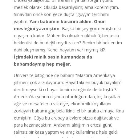
öncesi yapılıyordu. Bir kararım ya da isteğim yoktu
meslek olarak. Okulda başarılıydım; ama körelmiştim.
Sınavdan önce son gece duşta “güyya” tercihimi
yaptım.
Yani babamın kararını aldım. Onun
mesleğini yazmıştım.
Başka bir şey görmemiştim ki
o yaşıma kadar. Mühendis olmak makbuldü; herkesin
beklentisi de bu değil miydi zaten? Benim bir beklentim
dahi oluşmamış. Kendi hayatım var mıymış ki?
İçimdeki minik sesin kumandası da
babamdaymış hep meğer.
Üniversite bittiğinde de babam “Mastıra Amerika’ya
gitmeni çok arzuluyorum. Hayattaki en büyük hayalim”
derdi; neyse ki o hayali benim isteğimle de örtüştü ?.
Amerika’da şehrin dışında oturduğumdan, kış koşulları
ağır ve mesafeler uzak diye, ekonomik koşullarını
zorlayan babamı güç bela ikinci el bir araba almaya ikna
etmiştim. Güya bu arabayla evlere pizza dağıtacak ve
para kazanacaktım. Arabamı aldığımın ertesi günü
talihsiz bir kaza yaptım ve araç kullanılmaz hale geldi.