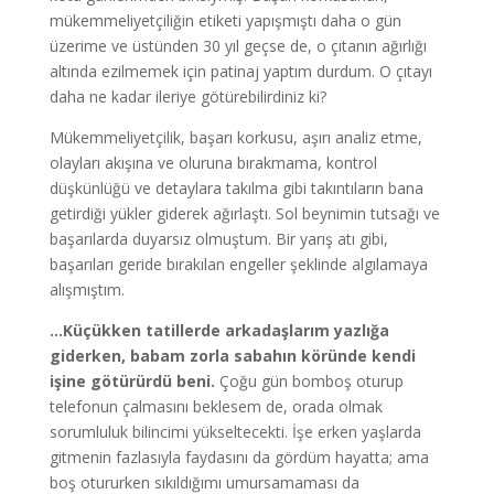
mükemmeliyetçiliğin etiketi yapışmıştı daha o gün
üzerime ve üstünden 30 yıl geçse de, o çıtanın ağırlığı
altında ezilmemek için patinaj yaptım durdum. O çıtayı
daha ne kadar ileriye götürebilirdiniz ki?
Mükemmeliyetçilik, başarı korkusu, aşırı analiz etme,
olayları akışına ve oluruna bırakmama, kontrol
düşkünlüğü ve detaylara takılma gibi takıntıların bana
getirdiği yükler giderek ağırlaştı. Sol beynimin tutsağı ve
başarılarda duyarsız olmuştum. Bir yarış atı gibi,
başarıları geride bırakılan engeller şeklinde algılamaya
alışmıştım.
…Küçükken tatillerde arkadaşlarım yazlığa
giderken, babam zorla sabahın köründe kendi
işine götürürdü beni.
Çoğu gün bomboş oturup
telefonun çalmasını beklesem de, orada olmak
sorumluluk bilincimi yükseltecekti. İşe erken yaşlarda
gitmenin fazlasıyla faydasını da gördüm hayatta; ama
boş otururken sıkıldığımı umursamaması da