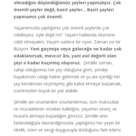
olmadığını düşündüğümüz şeyleri yapmalıyız. Çok
önemli şeyler değil, basit şeyler… Basit şeyleri
yapmamız çok önemli.
Yaşamımızda yaptığımız çok önemli şeylerde çok
ciddileşiriz, öyle değil mi? Yaşam hakkında ölümüne
ciddi olmayalım. Yaşam sadece bir oyun. Zaman ise bir
illüzyon.
Yani geçmişe veya geleceğe ne kadar çok
odaklanırsak, mevcut ânı, yani asıl değerli olan
şeyi o kadar kaçırmış oluyoruz.
Şimdiki zaman,
sahip olduğumuz tek şey olduğuna göre, şimdiyi
hayatımızın odağı haline getirmek ve şu anı içerdiği her
şey kendimizin seçimiymiş gibi kabul etmeye başlamak,
üzerimizden büyük bir yük alabilir.
Şimdiki anı onurlandırır onurlandırmaz, tüm mutsuzluk
ve mücadelenin ortadan kalktığını, yaşamın sevinç ve
huzurla akmaya başladığını görürüz. Şimdiki anın
farkındalığıyla davrandığımızda, yaptığımız her şeyin bir
nitelik, özen ve sevgi duygusuyla dolduğunu fark ederiz.