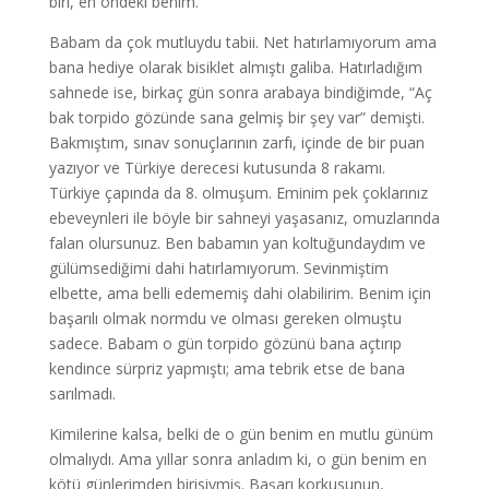
biri, en öndeki benim.
Babam da çok mutluydu tabii. Net hatırlamıyorum ama
bana hediye olarak bisiklet almıştı galiba. Hatırladığım
sahnede ise, birkaç gün sonra arabaya bindiğimde, “Aç
bak torpido gözünde sana gelmiş bir şey var” demişti.
Bakmıştım, sınav sonuçlarının zarfı, içinde de bir puan
yazıyor ve Türkiye derecesi kutusunda 8 rakamı.
Türkiye çapında da 8. olmuşum. Eminim pek çoklarınız
ebeveynleri ile böyle bir sahneyi yaşasanız, omuzlarında
falan olursunuz. Ben babamın yan koltuğundaydım ve
gülümsediğimi dahi hatırlamıyorum. Sevinmiştim
elbette, ama belli edememiş dahi olabilirim. Benim için
başarılı olmak normdu ve olması gereken olmuştu
sadece. Babam o gün torpido gözünü bana açtırıp
kendince sürpriz yapmıştı; ama tebrik etse de bana
sarılmadı.
Kimilerine kalsa, belki de o gün benim en mutlu günüm
olmalıydı. Ama yıllar sonra anladım ki, o gün benim en
kötü günlerimden birisiymiş. Başarı korkusunun,