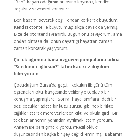
“Ben”i başarı odağımın arkasına koymak, kendimi
koşulsuz sevmemi zorlaştırdı.
Ben babamı severek değil, ondan korkarak büyüdüm.
Kendisi otorite ile büyütülmüş; sıkça dayak da yermiş.
Bize de otoriter davranırdı. Bugün onu seviyorum, ama
ondan olmasa da, onun dayattığı hayattan zaman
zaman korkarak yaşıyorum.
Çocukluğumda bana özgüven pompalama adına
“Sen kimin oğlusun?” lafını kaç kez duydum
bilmiyorum.
Çocukluğum Bursa’da geçti. İlkokulun ilk günü tüm
öğrencileri okul bahçesinde velileriyle toplayıp bir
konuşma yapmışlardı. Sonra “haydi sınıflara” dedi bir
ses; çocuklar adeta bir kuzu sürüsü gibi hep birlikte
çığlıklar atarak merdivenlerden çıktı ve okula girdi. Bir
tek ben annemin yanından ayrılmak istemiyordum.
Annem ise beni çimdikliyordu. (“Rezil olduk”
düşüncesinden başka bir şey değildi eminim). Babamın