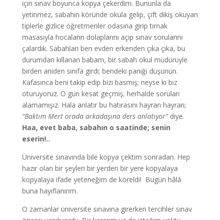
için sınav boyunca kopya çekerdim. Bununla da
yetinmez, sabahın köründe okula gelip, çift dikiş okuyan
tiplerle gizlice öğretmenler odasına girip tırnak
masasıyla hocaların dolaplarını açıp sınav sorularını
çalardık. Sabahları ben evden erkenden çıka çıka, bu
durumdan kıllanan babam, bir sabah okul müdürüyle
birden aniden sınıfa girdi; bendeki paniği düşünün.
Kafasınca beni takip edip bizi basmış; neyse ki biz
oturuyoruz. O gün kesat geçmiş; herhalde soruları
alamamışız. Hala anlatır bu hatırasını hayran hayran;
“Baktım Mert orada arkadaşına ders anlatıyor”
diye.
Haa, evet baba, sabahın o saatinde; senin
eserin!..
Üniversite sınavında bile kopya çektim sonradan. Hep
hazır olan bir şeyleri bir yerden bir yere kopyalaya
kopyalaya ifade yeteneğim de köreldi! Bugün hâlâ
buna hayıflanırım.
O zamanlar üniversite sınavına girerken tercihler sınav