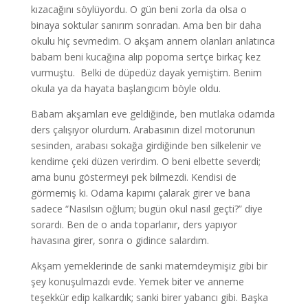
kızacağını söylüyordu. O gün beni zorla da olsa o
binaya soktular sanırım sonradan. Ama ben bir daha
okulu hiç sevmedim. O akşam annem olanları anlatınca
babam beni kucağına alıp popoma sertçe birkaç kez
vurmuştu. Belki de düpedüz dayak yemiştim. Benim
okula ya da hayata başlangıcım böyle oldu.
Babam akşamları eve geldiğinde, ben mutlaka odamda
ders çalışıyor olurdum. Arabasının dizel motorunun
sesinden, arabası sokağa girdiğinde ben silkelenir ve
kendime çeki düzen verirdim. O beni elbette severdi;
ama bunu göstermeyi pek bilmezdi. Kendisi de
görmemiş ki. Odama kapımı çalarak girer ve bana
sadece “Nasılsın oğlum; bugün okul nasıl geçti?” diye
sorardı. Ben de o anda toparlanır, ders yapıyor
havasına girer, sonra o gidince salardım.
Akşam yemeklerinde de sanki matemdeymişiz gibi bir
şey konuşulmazdı evde. Yemek biter ve anneme
teşekkür edip kalkardık; sanki birer yabancı gibi. Başka