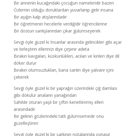
Bir annenin kucağındaki çocuğun nameleridir bazen
Özlemin olduğu doruklardan yuvarlanıp gelir insana
Bir aşığın kalp atışlarındadır
Bir öğretmenin hecelerle verdiğidir öğrencilerine
Bir dostun sarılışlarından çıkar gülümseyerek
Sevgi öyle güzel ki İnsanlar arasında gelincikler gibi açar
ve birleştirin ellerinizi diye çırpınır adeta
Bırakın kavgaları, küskünlükleri, acıları ve kinleri diye dil
döker durur
Bırakın olumsuzlukları, bana sarılın diye yalvarır içini
çekerek
Sevgi öyle güzel ki bir yaprağın üzerindeki çiğ damlası
gibi dökülür anaların yanağından
Sahilde oturan yaşlı bir çiftin kenetlenmiş elleri
arasındadır
Bir gelinin gözlerindeki tatlı gülümsemedir onu
güzelleştiren
Sevgi öyle güzel ki bir şarkının notalarında oynaşır