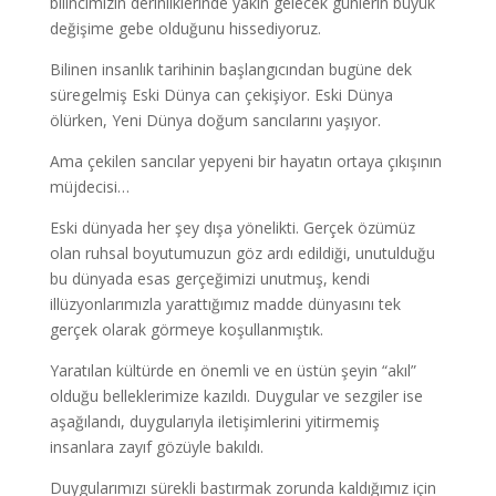
bilincimizin derinliklerinde yakın gelecek günlerin büyük
değişime gebe olduğunu hissediyoruz.
Bilinen insanlık tarihinin başlangıcından bugüne dek
süregelmiş Eski Dünya can çekişiyor. Eski Dünya
ölürken, Yeni Dünya doğum sancılarını yaşıyor.
Ama çekilen sancılar yepyeni bir hayatın ortaya çıkışının
müjdecisi…
Eski dünyada her şey dışa yönelikti. Gerçek özümüz
olan ruhsal boyutumuzun göz ardı edildiği, unutulduğu
bu dünyada esas gerçeğimizi unutmuş, kendi
illüzyonlarımızla yarattığımız madde dünyasını tek
gerçek olarak görmeye koşullanmıştık.
Yaratılan kültürde en önemli ve en üstün şeyin “akıl”
olduğu belleklerimize kazıldı. Duygular ve sezgiler ise
aşağılandı, duygularıyla iletişimlerini yitirmemiş
insanlara zayıf gözüyle bakıldı.
Duygularımızı sürekli bastırmak zorunda kaldığımız için