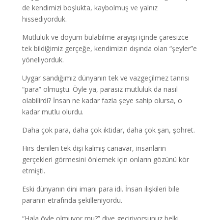
de kendimizi boşlukta, kaybolmuş ve yalnız
hissediyorduk.
Mutluluk ve doyum bulabilme arayışı içinde çaresizce
tek bildiğimiz gerçeğe, kendimizin dışında olan “şeyler”e
yöneliyorduk.
Uygar sandığımız dünyanın tek ve vazgeçilmez tanrısı
“para” olmuştu. Öyle ya, parasız mutluluk da nasıl
olabilirdi? İnsan ne kadar fazla şeye sahip olursa, o
kadar mutlu olurdu.
Daha çok para, daha çok iktidar, daha çok şan, şöhret.
Hırs denilen tek dişi kalmış canavar, insanların
gerçekleri görmesini önlemek için onların gözünü kör
etmişti.
Eski dünyanın dini imanı para idi. İnsan ilişkileri bile
paranın etrafında şekilleniyordu.
“Hala öyle olmuyor mu?” diye geçiriyorsunuz belki