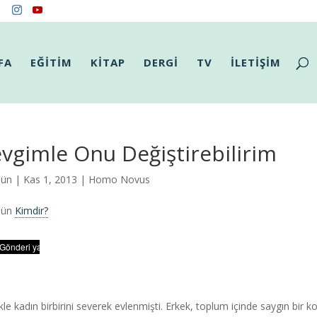
FA
EĞİTİM
KİTAP
DERGİ
TV
İLETİŞİM
vgimle Onu Değiştirebilirim
Gün
| Kas 1, 2013 |
Homo Novus
Gün
Kimdir?
kle kadın birbirini severek evlenmişti. Erkek, toplum içinde saygın bir 