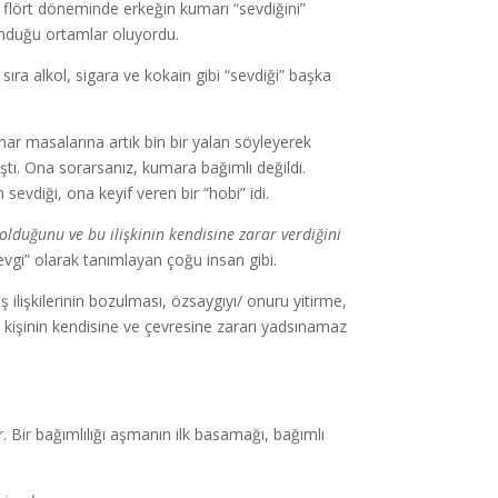
ın flört döneminde erkeğin kumarı “sevdiğini”
ulunduğu ortamlar oluyordu.
ıra alkol, sigara ve kokain gibi “sevdiği” başka
r masalarına artık bin bir yalan söyleyerek
mıştı. Ona sorarsanız, kumara bağımlı değildi.
vdiği, ona keyif veren bir “hobi” idi.
e olduğunu ve bu ilişkinin kendisine zarar verdiğini
sevgi” olarak tanımlayan çoğu insan gibi.
aş ilişkilerinin bozulması, özsaygıyı/ onuru yitirme,
işinin kendisine ve çevresine zararı yadsınamaz
. Bir bağımlılığı aşmanın ilk basamağı, bağımlı