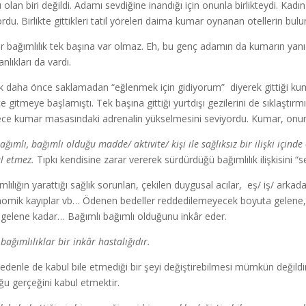
 olan biri değildi. Adamı sevdiğine inandığı için onunla birlikteydi. Kad
yordu. Birlikte gittikleri tatil yöreleri daima kumar oynanan otellerin b
ir bağımlılık tek başına var olmaz. Eh, bu genç adamın da kumarın yanı s
anlıkları da vardı.
k daha önce saklamadan “eğlenmek için gidiyorum” diyerek gittiği kuma
ice gitmeye başlamıştı. Tek başına gittiği yurtdışı gezilerini de sıklaştır
ce kumar masasındaki adrenalin yükselmesini seviyordu. Kumar, onun se
ağımlı, bağımlı olduğu madde/ aktivite/ kişi ile sağlıksız bir ilişki içind
l etmez.
Tıpkı kendisine zarar vererek sürdürdüğü bağımlılık ilişkisini “
lılığın yarattığı sağlık sorunları, çekilen duygusal acılar, eş/ iş/ arkad
omik kayıplar vb… Ödenen bedeller reddedilemeyecek boyuta gelene, k
 gelene kadar… Bağımlı bağımlı olduğunu inkâr eder.
bağımlılıklar bir inkâr hastalığıdır.
edenle de kabul bile etmediği bir şeyi değiştirebilmesi mümkün değildir
ğu gerçeğini kabul etmektir.