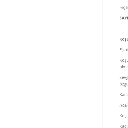
Hiç 
SAY
Koşu
Eşin
Koşu
olma
Sevg
özgü
Kadı
Hoşl
Koşu
Kadı