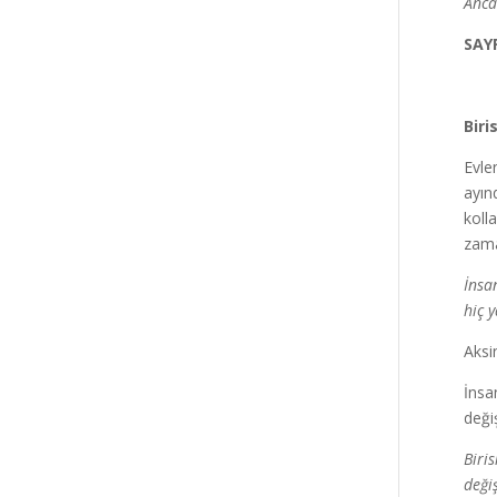
Anca
SAY
Biri
Evle
ayın
koll
zama
İnsan
hiç 
Aksi
İnsa
deği
Biri
deği