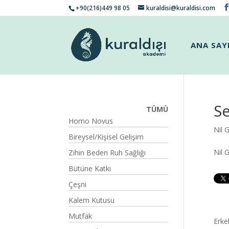
+90(216)449 98 05
kuraldisi@kuraldisi.com
ANA SAY
Se
TÜMÜ
Homo Novus
Nil 
Bireysel/Kişisel Gelişim
Nil 
Zihin Beden Ruh Sağlığı
Bütüne Katkı
Çeşni
Kalem Kutusu
Mutfak
Erke