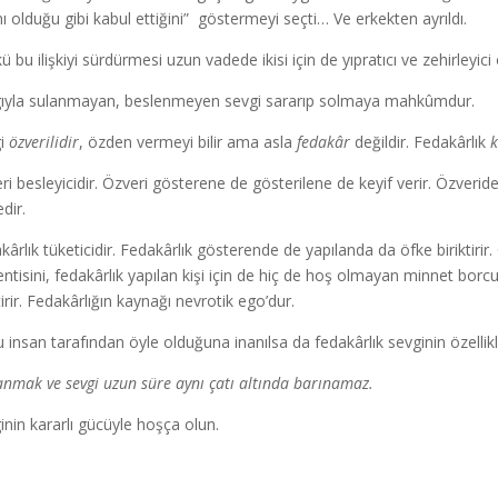
nı olduğu gibi kabul ettiğini” göstermeyi seçti… Ve erkekten ayrıldı.
 bu ilişkiyi sürdürmesi uzun vadede ikisi için de yıpratıcı ve zehirleyici 
ıyla sulanmayan, beslenmeyen sevgi sararıp solmaya mahkûmdur.
gi
özverilidir
, özden vermeyi bilir ama asla
fedakâr
değildir. Fedakârlık
k
ri besleyicidir. Özveri gösterene de gösterilene de keyif verir. Özverid
dir.
kârlık tüketicidir. Fedakârlık gösterende de yapılanda da öfke biriktirir
entisini, fedakârlık yapılan kişi için de hiç de hoş olmayan minnet bo
tirir. Fedakârlığın kaynağı nevrotik ego’dur.
 insan tarafından öyle olduğuna inanılsa da fedakârlık sevginin özellikle
anmak ve sevgi uzun süre aynı çatı altında barınamaz.
inin kararlı gücüyle hoşça olun.