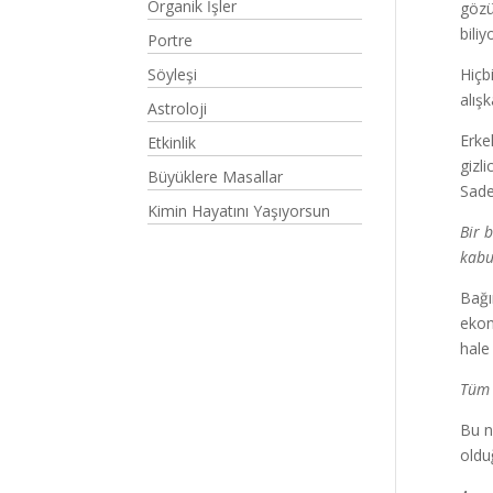
Organik İşler
gözü
bili
Portre
Söyleşi
Hiçb
alışk
Astroloji
Erke
Etkinlik
gizl
Büyüklere Masallar
Sade
Kimin Hayatını Yaşıyorsun
Bir b
kabu
Bağım
ekon
hale
Tüm 
Bu n
oldu