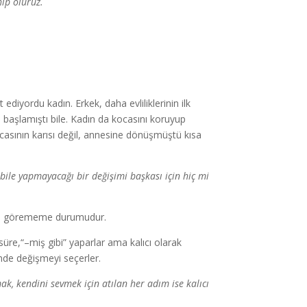
hip oluruz.
ediyordu kadın. Erkek, daha evliliklerinin ilk
e başlamıştı bile. Kadın da kocasını koruyup
asının karısı değil, annesine dönüşmüştü kısa
in bile yapmayacağı bir değişimi başkası için hiç mi
gibi görememe durumudur.
süre,“–miş gibi” yaparlar ama kalıcı olarak
inde değişmeyi seçerler.
k, kendini sevmek için atılan her adım ise kalıcı