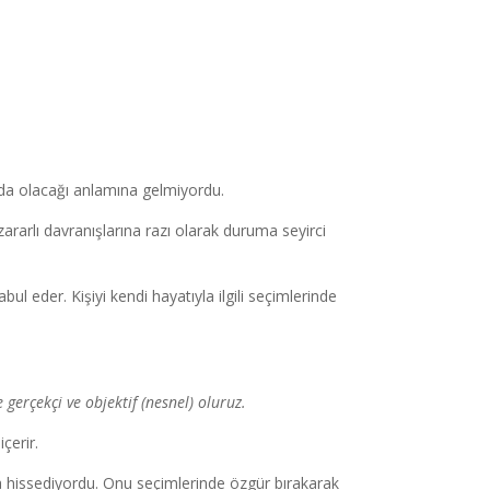
nda olacağı anlamına gelmiyordu.
ararlı davranışlarına razı olarak duruma seyirci
bul eder. Kişiyi kendi hayatıyla ilgili seçimlerinde
erçekçi ve objektif (nesnel) oluruz.
çerir.
 hissediyordu. Onu seçimlerinde özgür bırakarak