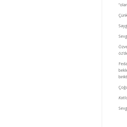
“ola
Çünkü
Sayg
Sev
Özve
öz’de
Feda
bekl
birik
Çoğu
Katl
Sevg