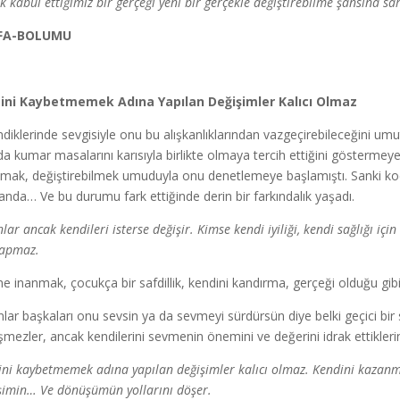
k kabul ettiğimiz bir gerçeği yeni bir gerçekle değiştirebilme şansına sa
FA-BOLUMU
sini Kaybetmemek Adına Yapılan Değişimler Kalıcı Olmaz
ndiklerinde sevgisiyle onu bu alışkanlıklarından vazgeçirebileceğini umut 
da kumar masalarını karısıyla birlikte olmaya tercih ettiğini göstermey
amak, değiştirebilmek umuduyla onu denetlemeye başlamıştı. Sanki koc
nda… Ve bu durumu fark ettiğinde derin bir farkındalık yaşadı.
lar ancak kendileri isterse değişir. Kimse kendi iyiliği, kendi sağlığı iç
yapmaz.
ne inanmak, çocukça bir safdillik, kendini kandırma, gerçeği olduğu 
nlar başkaları onu sevsin ya da sevmeyi sürdürsün diye belki geçici bir 
şmezler, ancak kendilerini sevmenin önemini ve değerini idrak ettikler
sini kaybetmemek adına yapılan değişimler kalıcı olmaz. Kendini kazanma
şimin… Ve dönüşümün yollarını döşer.