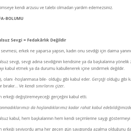
kimseye kendi arzusu ve talebi olmadan yardım edemezsiniz.
FA-BOLUMU
lsuz Sevgi = Fedakârlık Değildir
i sevmesi, erkek ne yaparsa yapsın, kadın onu sevdiği için daima yanı
lsuz sevgi, sevgi adına sevdiğinin kendisine ya da başkalarına yönelik z
yı kabul etmek ya da durumu kabullenerek içine sindirmek değildir.
i, olanı -hoşlanmasa bile- olduğu gibi kabul eder.
Gerçeği
olduğu gibi ka
r bırakır… Ve
kendi sınırlarını çizer.
n erkeği değiştiremeyeceği gerçeğini kabul etti.
anmadıklarımızı da hoşlandıklarımız kadar rahat kabul edebildiğimizde g
lsuz kabul, hem başkalarının hem kendi seçimlerine saygı göstermeyi i
n erkeği seviyordu ama her geçen gün saygısında azalma olduğunu da