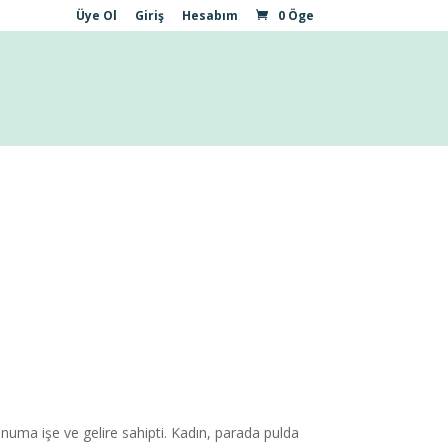
Üye Ol
Giriş
Hesabım
0 Öge
konuma işe ve gelire sahipti. Kadın, parada pulda