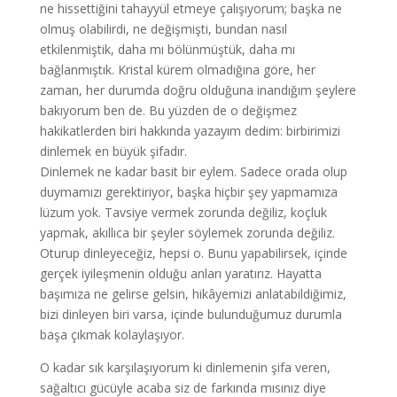
ne hissettiğini tahayyül etmeye çalışıyorum; başka ne
olmuş olabilirdi, ne değişmişti, bundan nasıl
etkilenmiştik, daha mı bölünmüştük, daha mı
bağlanmıştık. Kristal kürem olmadığına göre, her
zaman, her durumda doğru olduğuna inandığım şeylere
bakıyorum ben de. Bu yüzden de o değişmez
hakikatlerden biri hakkında yazayım dedim: birbirimizi
dinlemek en büyük şifadır.
Dinlemek ne kadar basit bir eylem. Sadece orada olup
duymamızı gerektiriyor, başka hiçbir şey yapmamıza
lüzum yok. Tavsiye vermek zorunda değiliz, koçluk
yapmak, akıllıca bir şeyler söylemek zorunda değiliz.
Oturup dinleyeceğiz, hepsi o. Bunu yapabilirsek, içinde
gerçek iyileşmenin olduğu anları yaratırız. Hayatta
başımıza ne gelirse gelsin, hikâyemizi anlatabildiğimiz,
bizi dinleyen biri varsa, içinde bulunduğumuz durumla
başa çıkmak kolaylaşıyor.
O kadar sık karşılaşıyorum ki dinlemenin şifa veren,
sağaltıcı gücüyle acaba siz de farkında mısınız diye