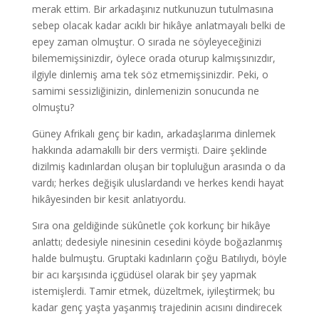
merak ettim. Bir arkadaşınız nutkunuzun tutulmasına
sebep olacak kadar acıklı bir hikâye anlatmayalı belki de
epey zaman olmuştur. O sırada ne söyleyeceğinizi
bilememişsinizdir, öylece orada oturup kalmışsınızdır,
ilgiyle dinlemiş ama tek söz etmemişsinizdir. Peki, o
samimi sessizliğinizin, dinlemenizin sonucunda ne
olmuştu?
Güney Afrikalı genç bir kadın, arkadaşlarıma dinlemek
hakkında adamakıllı bir ders vermişti. Daire şeklinde
dizilmiş kadınlardan oluşan bir topluluğun arasında o da
vardı; herkes değişik uluslardandı ve herkes kendi hayat
hikâyesinden bir kesit anlatıyordu.
Sıra ona geldiğinde sükûnetle çok korkunç bir hikâye
anlattı; dedesiyle ninesinin cesedini köyde boğazlanmış
halde bulmuştu. Gruptaki kadınların çoğu Batılıydı, böyle
bir acı karşısında içgüdüsel olarak bir şey yapmak
istemişlerdi. Tamir etmek, düzeltmek, iyileştirmek; bu
kadar genç yaşta yaşanmış trajedinin acısını dindirecek