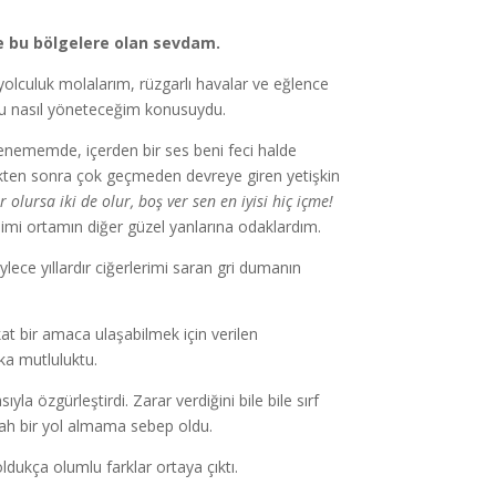
e bu bölgelere olan sevdam.
olculuk molalarım, rüzgarlı havalar ve eğlence
umu nasıl yöneteceğim konusuydu.
enememde, içerden bir ses beni feci halde
ten sonra çok geçmeden devreye giren yetişkin
olursa iki de olur, boş ver sen en iyisi hiç içme!
dimi ortamın diğer güzel yanlarına odaklardım.
lece yıllardır ciğerlerimi saran gri dumanın
t bir amaca ulaşabilmek için verilen
ka mutluluktu.
 özgürleştirdi. Zarar verdiğini bile bile sırf
ah bir yol almama sebep oldu.
dukça olumlu farklar ortaya çıktı.