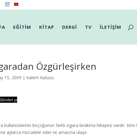
FA
EĞİTİM
KİTAP
DERGİ
TV
İLETİŞİM
garadan Özgürleşirken
y 15, 2009 |
Kalem Kutusu
ra kullanıcılarının birçoğunun farklı sigara bırakma hikayesi vardır. Kim
yse aylarca mücadele eder ve amacına ulaşır.