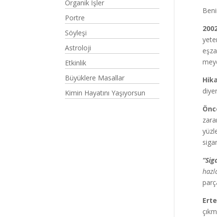
Organik İşler
Beni
Portre
2002
Söyleşi
yete
Astroloji
eşza
meyd
Etkinlik
Büyüklere Masallar
Hik
diye
Kimin Hayatını Yaşıyorsun
Önce
zara
yüzl
siga
“Sig
hazl
parç
Erte
çıkm