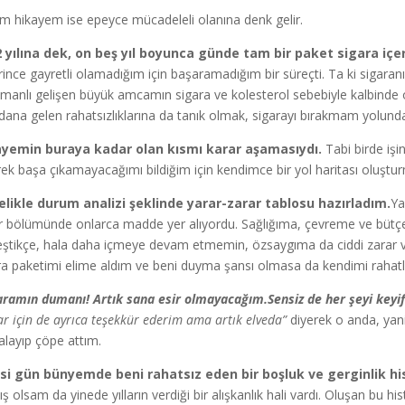
m hikayem ise epeyce mücadeleli olanına denk gelir.
 yılına dek, on beş yıl boyunca günde tam bir paket sigara içe
rince gayretli olamadığım için başaramadığım bir süreçti. Ta ki sigaranı
manlı gelişen büyük amcamın sigara ve kolesterol sebebiyle kalbinde o
ana gelen rahatsızlıklarına da tanık olmak, sigarayı bırakmam yolunda 
ayemin buraya kadar olan kısmı karar aşamasıydı.
Tabi birde işi
rek başa çıkamayacağımı bildiğim için kendimce bir yol haritası oluşt
likle durum analizi şeklinde yarar-zarar tablosu hazırladım.
Ya
r bölümünde onlarca madde yer alıyordu. Sağlığıma, çevreme ve bütçem
eştikçe, hala daha içmeye devam etmemin, özsaygıma da ciddi zarar ve
ra paketimi elime aldım ve beni duyma şansı olmasa da kendimi rahat
aramın dumanı! Artık sana esir olmayacağım.Sensiz de her şeyi keyif
ar için de ayrıca teşekkür ederim ama artık elveda”
diyerek o anda, yani
alayıp çöpe attım.
si gün bünyemde beni rahatsız eden bir boşluk ve gerginlik hi
ış olsam da yinede yılların verdiği bir alışkanlık hali vardı. Oluşan bu 