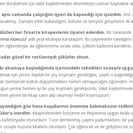
am durabilmek için vakit kaybetmeden destekleyici uzman kaynaklar a
l aynı zamanda çalıştığım işyeri de kapandığı için işsizdim.
Kriz 
 olacakmış. Zamanı etkin kullandığım, bütüne ve bireysel gelişimime ilk 
üzleri her fırsatta kitapevlerini ziyaret ederdim.
Bir tanesinde 
anma Kılavuzu”
adlı yeşil kitabıyla karşılaştım. Bu yayınevinin tanıdığım 
şim eğitimleriyle de ilgilenmeme vesile oldu. Çektim kaderimi kendime,
adar güzel bir rastlantıydı şükürler olsun.
bı okumaya başladığımda içerisindeki teknikleri sırasıyla uy
ulmak için yerine faydalı bir şey koymam gerektiğini, şayet o bağımlılı
nik Gemisinde koltuk değiştirmekten farkım olmayacağını öğrendim. H
uğun yerine hemen iyi bir şey koymam gerekiyordu. Vakit kaybetmede
tinin yerine bir kitap satın alıp okumayı hedef koymuştum.
uyandığım gün hava koşullarının önemine bakmaksızın tedbirli
dar’a inerdim.
Kitapevlerinden bütçeme ve ihtiyacıma uygun kitabı s
ş kafeteryada otururdum. Taze demlenmiş çayımı yudumlarken, bir yanda
n sesiyle huzurla kitabımı okurdum. Çok eğlenceli ve de geliştirici bir s