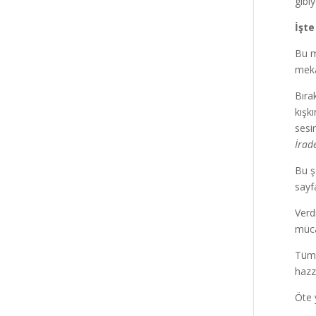
gibi
İşt
Bu m
meka
Bıra
kışkı
sesi
İrad
Bu ş
sayf
Verd
müca
Tüm 
hazz
Öte 