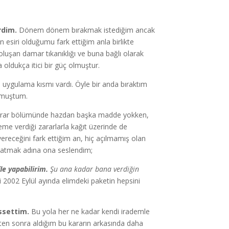
rdim.
Dönem dönem bırakmak istediğim ancak
n esiri olduğumu fark ettiğim anla birlikte
luşan damar tıkanıklığı ve buna bağlı olarak
oldukça itici bir güç olmuştur.
n uygulama kısmı vardı. Öyle bir anda bıraktım
urmuştum.
rar bölümünde hazdan başka madde yokken,
e verdiği zararlarla kağıt üzerinde de
receğini fark ettiğim an, hiç açılmamış olan
latmak adına ona seslendim;
le yapabilirim.
Şu ana kadar bana verdiğin
 2002 Eylül ayında elimdeki paketin hepsini
ssettim.
Bu yola her ne kadar kendi irademle
histen sonra aldığım bu kararın arkasında daha