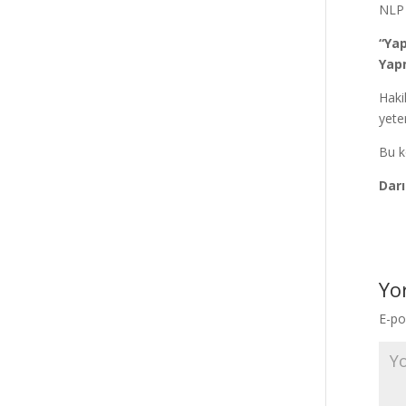
NLP 
“Yap
Yap
Haki
yete
Bu k
Darı
Yo
E-po