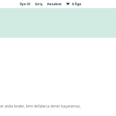
Üye Ol
Giriş
Hesabım
0 Öge
i bir anda bırakır, kimi defalarca dener başaramaz,