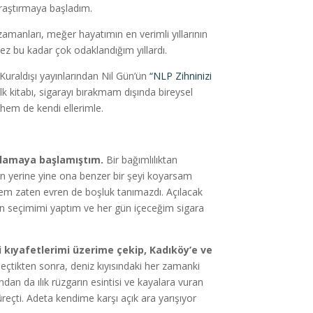
raştırmaya başladım.
zamanları, meğer hayatımın en verimli yıllarının
kez bu kadar çok odaklandığım yıllardı.
Kuraldışı yayınlarından Nil Gün’ün
“NLP Zihninizi
ilk kitabı, sigarayı bırakmam dışında bireysel
 hem de kendi ellerimle.
gulamaya başlamıştım.
Bir bağımlılıktan
ğın yerine yine ona benzer bir şeyi koyarsam
em zaten evren de boşluk tanımazdı. Açılacak
n seçimimi yaptım ve her gün içeceğim sigara
 kıyafetlerimi üzerime çekip, Kadıköy’e ve
eçtikten sonra, deniz kıyısındaki her zamanki
n da ılık rüzgarın esintisi ve kayalara vuran
üreçti. Adeta kendime karşı açık ara yarışıyor