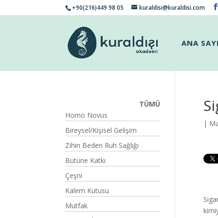
+90(216)449 98 05
kuraldisi@kuraldisi.com
ANA SAY
Si
TÜMÜ
Homo Novus
| Ma
Bireysel/Kişisel Gelişim
Zihin Beden Ruh Sağlığı
Bütüne Katkı
Çeşni
Kalem Kutusu
Siga
Mutfak
kimi