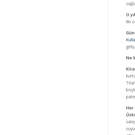
sağl
O yı
ilki
Günd
Kull
geli
Ne k
Kita
kurt
Tita
boşl
pake
Her 
Üskü
sala
suyu