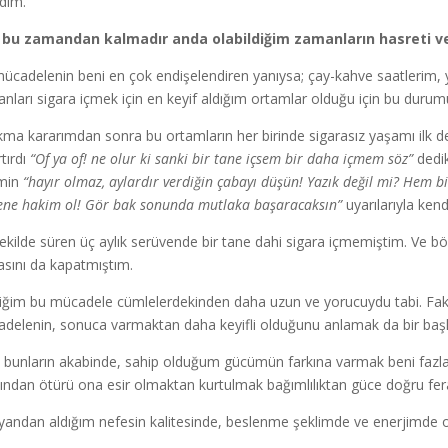
ydim.
e bu zamandan kalmadır anda olabildiğim zamanların hasreti v
ücadelenin beni en çok endişelendiren yanıysa; çay-kahve saatlerim, y
nları sigara içmek için en keyif aldığım ortamlar olduğu için bu dur
kma kararımdan sonra bu ortamların her birinde sigarasız yaşamı ilk d
rtırdı
“Of ya of! ne olur ki sanki bir tane içsem bir daha içmem söz”
dedik
min
“hayır olmaz, aylardır verdiğin çabayı düşün! Yazık değil mi? Hem bir 
ene hakim ol! Gör bak sonunda mutlaka başaracaksın”
uyarılarıyla ken
ekilde süren üç aylık serüvende bir tane dahi sigara içmemiştim. Ve böy
asını da kapatmıştım.
iğim bu mücadele cümlelerdekinden daha uzun ve yorucuydu tabi. Faka
delenin, sonuca varmaktan daha keyifli olduğunu anlamak da bir baş
bunların akabinde, sahip olduğum gücümün farkına varmak beni fazlasıyla
ından ötürü ona esir olmaktan kurtulmak bağımlılıktan güce doğru fer
yandan aldığım nefesin kalitesinde, beslenme şeklimde ve enerjimde ol