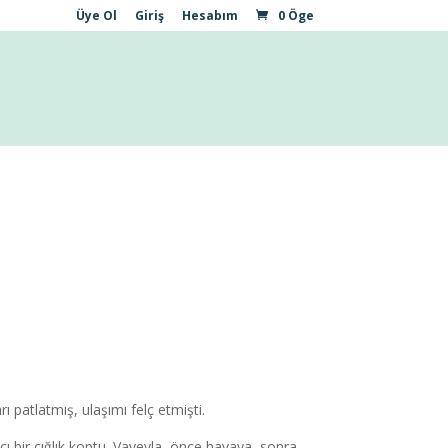
Üye Ol
Giriş
Hesabım
0 Öge
ı patlatmış, ulaşımı felç etmişti.
cı bir çığlık koptu. Vaveyla, önce havaya, sonra