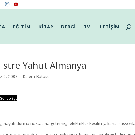
FA
EĞİTİM
KİTAP
DERGİ
TV
İLETİŞİM
listre Yahut Almanya
z 2, 2008 |
Kalem Kutusu
ş, hayatı durma noktasına getirmiş; elektrikler kesilmiş, kanalizasyonlar
er Hasan’ın evindeki telaş ve panik yerini heyecana bırakmıştı. Evden a