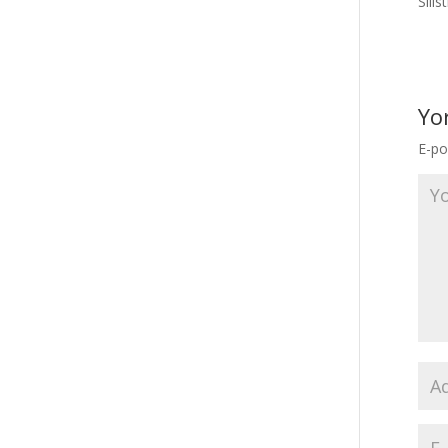
Sili
Yo
E-po