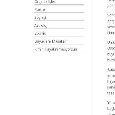
Organik İşler
gök 
Portre
Sonr
Söyleşi
gerç
Astroloji
sevi
Umut
Etkinlik
Büyüklere Masallar
Umut
Osma
Kimin Hayatını Yaşıyorsun
büyü
hürr
Baba
ama 
haya
kana
tesel
Yıll
başl
güze