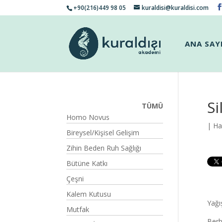
+90(216)449 98 05
kuraldisi@kuraldisi.com
ANA SAY
Si
TÜMÜ
Homo Novus
| Ha
Bireysel/Kişisel Gelişim
Zihin Beden Ruh Sağlığı
Bütüne Katkı
Çeşni
Kalem Kutusu
Yağı
Mutfak
Berb