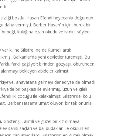
ndı.
essizliği bozdu. Hasan Efendi heyecanla doğumun
uğu daha vermişti. Berber Hasan’ın içini buruk bir
ldı bebeği, kulağına ezan okudu ve ismini söyledi.
var ki; ne Silistre, ne de Rumeli artık
ıkmış, Balkanlar’da yeni devletler türemişti. Bu
farklı, farklı çağlıyor; birinden gözyaşı, öbüründen
alanmayı bekleyen abideler kalmıştı.
ürkiye’ye, anavatana gelmeyi denediyse de olmadı
e’de bir başkası ile evlenmiş, uzun ve çileli
di iki çocuğu ile kalakalmıştı Silistre’de; kolu
Umut, Berber Hasan’a umut oluyor, bir tek onunla
u.
Gösterişli, alımlı ve güzel bir kız olmaya
ev sarısı saçları ve bal dudakları ile okulun en
için can atıyorlardı. Silistre’nin en güzeli olmak