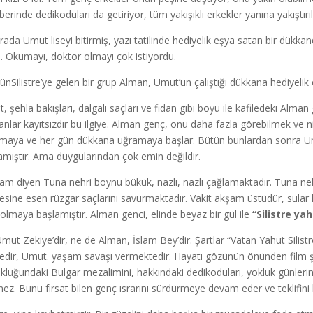
berinde dedikoduları da getiriyor, tüm yakışıklı erkekler yanına yakıştırı
rada Umut liseyi bitirmiş, yazı tatilinde hediyelik eşya satan bir dükka
ı. Okumayı, doktor olmayı çok istiyordu.
günSilistre’ye gelen bir grup Alman, Umut’un çalıştığı dükkana hediyeli
 şehla bakışları, dalgalı saçları ve fidan gibi boyu ile kafiledeki Alman 
nlar kayıtsızdır bu ilgiye. Alman genç, onu daha fazla görebilmek ve niy
maya ve her gün dükkana uğramaya başlar. Bütün bunlardan sonra Um
amıştır. Ama duygularından çok emin değildir.
m diyen Tuna nehri boynu bükük, nazlı, nazlı çağlamaktadır. Tuna neh
cesine esen rüzgar saçlarını savurmaktadır. Vakit akşam üstüdür, sula
olmaya başlamıştır. Alman genci, elinde beyaz bir gül ile
“Silistre y
mut Zekiye’dir, ne de Alman, İslam Bey’dir. Şartlar “Vatan Yahut Silist
dedir, Umut. yaşam savaşı vermektedir. Hayatı gözünün önünden film şeri
kluğundaki Bulgar mezalimini, hakkındaki dedikoduları, yokluk günlerini
mez. Bunu fırsat bilen genç ısrarını sürdürmeye devam eder ve teklifini k