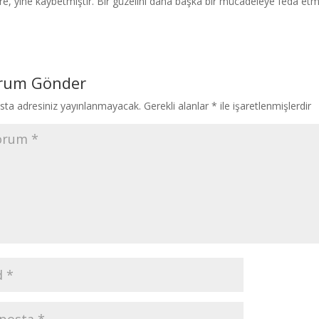
stre, yine kaybetmiştir. Bir güzelini daha başka bir mücadeleye feda etmi
rum Gönder
sta adresiniz yayınlanmayacak.
Gerekli alanlar
*
ile işaretlenmişlerdir