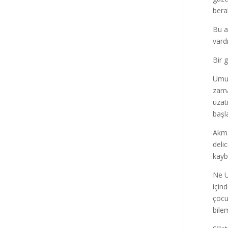
bera
Bu a
vard
Bir 
Umut,
zama
uzat
başl
Akma
deli
kayb
Ne U
için
çocu
bile