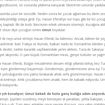
gürültüsüne, en sonunda yıldırıma karışarak Silistre’nin üstünde yankıla
asında uzun bir sessizlik. Neden sonra bir çocuk ağlaması bu derin s
ekleştirildiği odaya girdi. Eşi, Hasan Efendi’ye nur topu gibi bir kız çoc
nç kapladı. İlki de kızdı. İkincisinin erkek olmasını istemişti. Kucağına a
 olsun diye çocuğun ismini
Umut
koydular.
 ile neyi umut etmişti Hasan Efendi, bu bilinmez. Ancak, bilinen bir şey 
nlı’nındı. Batı Trakya ve Rumeli, Balkan Harbi ile Osmanlı’nın elinden ç
k devlet, tarihin karanlık sayfalarındaki yerini alırken, Tuna ile Sakarya 
iyet akıyordu. O şanı büyük Osmanlı’dan miras, geriye türküler ve yağm
 Hasan Efendi, Bulgar mezaliminin devam ettiği yıllarda birkaç kez T
eşini göndermeyi başarmıştı. Göndermişti, göndermesine ama eşi Türkiy
t yolculuğunda onu yalnız bırakarak ahde vefa göstermemişti. Hasan Efen
dı kırılmıştı. Artık çocuklarına hem analık, hem de babalık ediyordu. 
li buluyordu.
ar yılı kovalıyor; Umut bebek de hızla genç kızlığa adım atıyord
amıştı. Şişeden süzülmüş meye benzeyen al yanakları, şehla bakışları, al
l kızı o idi. Tüm genç erkekler onun peşine düşüyor, ona yakın olabilmek 