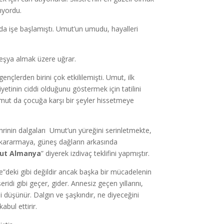
lıyordu.
nda işe başlamıştı. Umut’un umudu, hayalleri
k eşya almak üzere uğrar.
gençlerden birini çok etkililemişti. Umut, ilk
etinin ciddi olduğunu göstermek için tatilini
ut da çocuğa karşı bir şeyler hissetmeye
rinin dalgaları Umut’un yüreğini serinletmekte,
r kararmaya, güneş dağların arkasında
ahut Almanya
” diyerek izdivaç teklifini yapmıştır.
re”deki gibi değildir ancak başka bir mücadelenin
di gibi geçer, gider. Annesiz geçen yıllarını,
 düşünür. Dalgın ve şaşkındır, ne diyeceğini
abul ettirir.