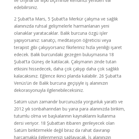
ve orijinal bir ilişki biçiminde kendinizi yeniden var
edebilirsiniz.
2 Şubat’ta Mars, 5 Şubat’ta Merkür çalışma ve sağlık
alanınızda ruhsal gelişmelerle harmanlanan yeni
olanaklar yaratacaklar. Balık burcuna özgü işler
yapıyorsanız: sanatçı, meditasyon öğreticisi veya
terapist gibi çalışıyorsanız fikirleriniz hızla yeniliği işaret
edecek. Balık burcundaki gezegen buluşmasına 18
Şubat’ta Güneş de katılacak. Çalışmanın zinde tutan
etkisini hissedecek, daha çok çalışıp daha çok sağlıklı
kalacaksınız. Eğlence ikinci planda kalabilir. 26 Şubat’ta
Venüs’ün de Balık burcuna geçişiyle iş alanınızın
dekorasyonuyla ilgilenebileceksiniz.
Satürn uzun zamandır burcunuzda yorgunluk yarattı ve
2012 yılı sonbaharından bu yana para alanınızda birikim,
tutumlu olma ve başkalarının kaynaklarını kullanma
dersi veriyor. 18 Şubattan itibaren gerileyecek olan
Satürn biriktirmekle değil biraz da rahat davranıp
harcamakla ilgilenmenizi sağlayacak. İş alanınızın