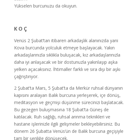
Yükselen burcunuzu da okuyun.
K O Ç
Venüs 2 Şubat’tan itibaren arkadaşlık alanınızda yani
Kova burcunda yolculuk etmeye başlayacak. Yakın
arkadaşlarınızla sıklıkla buluşacak, kız arkadaşlarınızla
daha iyi anlaşacak ve bir dostunuzla yakınlaşıp aşka
yelken açacaksınız. İhtimaller farklı ve sıra dışı bir aşkı
çağrıştırıyor.
2 Şubat’ta Mars, 5 Şubat’ta da Merkür ruhsal dünyanın
kapısını aralayan Balık burcuna yerleşerek, içe dönüş,
meditasyon ve geçmişi düşünme sürecinizi başlatacak.
Bu gezegen buluşmasına 18 Şubat’ta Güneş de
katılacak. Ruh sağlığı, ruhsal arınma teknikleri ve
hastane işlerinizle ilgili gelişmeler bekleyebilirsiniz. Bu
dönem 26 Şubatta Venüs’ün de Balık burcuna geçişiyle
tam bir şenliğe dönüşecek.