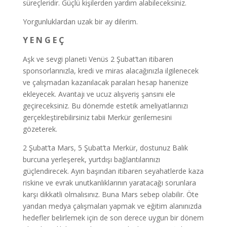
süreçleridir. Güçlü kişilerden yardım alabileceksiniz.
Yorgunluklardan uzak bir ay dilerim.
Y E N G E Ç
Aşk ve sevgi planeti Venüs 2 Şubat’tan itibaren
sponsorlarınızla, kredi ve miras alacağınızla ilgilenecek
ve çalışmadan kazanılacak paraları hesap hanenize
ekleyecek. Avantajı ve ucuz alışveriş şansını ele
geçireceksiniz. Bu dönemde estetik ameliyatlarınızı
gerçekleştirebilirsiniz tabii Merkür gerilemesini
gözeterek.
2 Şubat’ta Mars, 5 Şubat’ta Merkür, dostunuz Balık
burcuna yerleşerek, yurtdışı bağlantılarınızı
güçlendirecek. Ayın başından itibaren seyahatlerde kaza
riskine ve evrak unutkanlıklarının yaratacağı sorunlara
karşı dikkatli olmalısınız. Buna Mars sebep olabilir. Öte
yandan medya çalışmaları yapmak ve eğitim alanınızda
hedefler belirlemek için de son derece uygun bir dönem