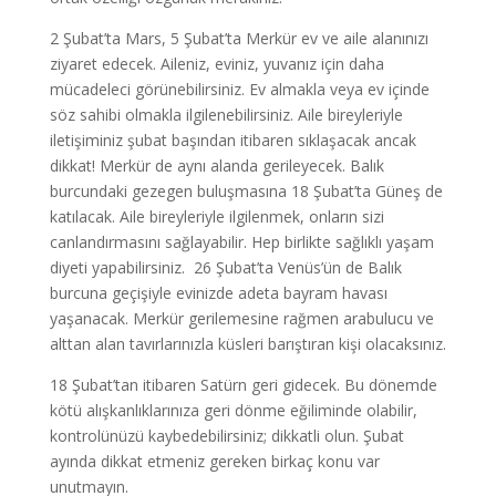
2 Şubat’ta Mars, 5 Şubat’ta Merkür ev ve aile alanınızı
ziyaret edecek. Aileniz, eviniz, yuvanız için daha
mücadeleci görünebilirsiniz. Ev almakla veya ev içinde
söz sahibi olmakla ilgilenebilirsiniz. Aile bireyleriyle
iletişiminiz şubat başından itibaren sıklaşacak ancak
dikkat! Merkür de aynı alanda gerileyecek. Balık
burcundaki gezegen buluşmasına 18 Şubat’ta Güneş de
katılacak. Aile bireyleriyle ilgilenmek, onların sizi
canlandırmasını sağlayabilir. Hep birlikte sağlıklı yaşam
diyeti yapabilirsiniz. 26 Şubat’ta Venüs’ün de Balık
burcuna geçişiyle evinizde adeta bayram havası
yaşanacak. Merkür gerilemesine rağmen arabulucu ve
alttan alan tavırlarınızla küsleri barıştıran kişi olacaksınız.
18 Şubat’tan itibaren Satürn geri gidecek. Bu dönemde
kötü alışkanlıklarınıza geri dönme eğiliminde olabilir,
kontrolünüzü kaybedebilirsiniz; dikkatli olun. Şubat
ayında dikkat etmeniz gereken birkaç konu var
unutmayın.