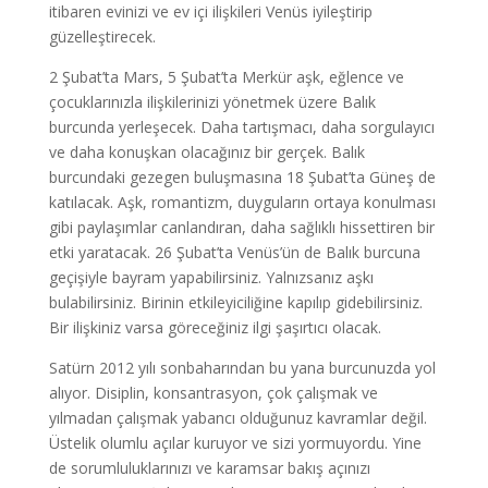
itibaren evinizi ve ev içi ilişkileri Venüs iyileştirip
güzelleştirecek.
2 Şubat’ta Mars, 5 Şubat’ta Merkür aşk, eğlence ve
çocuklarınızla ilişkilerinizi yönetmek üzere Balık
burcunda yerleşecek. Daha tartışmacı, daha sorgulayıcı
ve daha konuşkan olacağınız bir gerçek. Balık
burcundaki gezegen buluşmasına 18 Şubat’ta Güneş de
katılacak. Aşk, romantizm, duyguların ortaya konulması
gibi paylaşımlar canlandıran, daha sağlıklı hissettiren bir
etki yaratacak. 26 Şubat’ta Venüs’ün de Balık burcuna
geçişiyle bayram yapabilirsiniz. Yalnızsanız aşkı
bulabilirsiniz. Birinin etkileyiciliğine kapılıp gidebilirsiniz.
Bir ilişkiniz varsa göreceğiniz ilgi şaşırtıcı olacak.
Satürn 2012 yılı sonbaharından bu yana burcunuzda yol
alıyor. Disiplin, konsantrasyon, çok çalışmak ve
yılmadan çalışmak yabancı olduğunuz kavramlar değil.
Üstelik olumlu açılar kuruyor ve sizi yormuyordu. Yine
de sorumluluklarınızı ve karamsar bakış açınızı