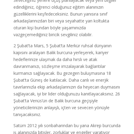
Seveceğiniz yerlere uçuş planlayacak veya yeni bilgiler
edindiğiniz, öğrenci olduğunuz eğitim alanınızın
güzelliklerini keşfedeceksiniz. Bunun yanısıra sınıf
arkadaşlarınızdan biri veya seyahatte yan koltukta
oturan kişi bundan böyle yaşamınızda
vazgeçemediğiniz biricik sevgiliniz olabilir.
2 Şubat’ta Mars, 5 Şubat’ta Merkür ruhsal dünyanın
kapısını aralayan Balık burcuna yerleşerek, kariyer
hedeflerinize ulaşmak da daha hırslı ve atak
davranmanızı, sözleşme imzalayarak bağlantılar
kurmanızı sağlayacak. Bu gezegen buluşmasına 18
Şubat’ta Güneş de katılacak. Daha canlı ve enerjik
tavırlarınızla ekip arkadaşlarınızın da heyecan duymasını
sağlayacak, iyi bir lider olduğunuzu kanıtlayacaksınız. 26
Şubat’ta Venüs’ün de Balık burcuna geçişiyle
yöneticilerinizin anlayışlı, içten ve sevecen yönüyle
tanışacaksınız.
Satürn 2012 yılı sonbaharından bu yana Akrep burcunda
iş alanınızda bitişler, zorluklar ve engeller yaratıyor