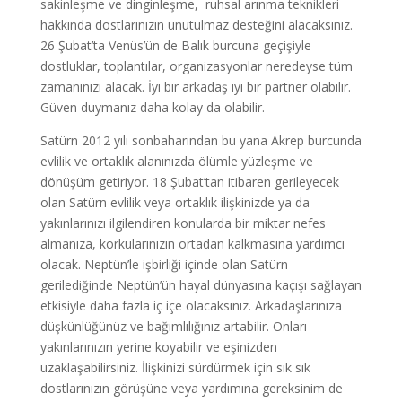
sakinleşme ve dinginleşme, ruhsal arınma teknikleri
hakkında dostlarınızın unutulmaz desteğini alacaksınız.
26 Şubat’ta Venüs’ün de Balık burcuna geçişiyle
dostluklar, toplantılar, organizasyonlar neredeyse tüm
zamanınızı alacak. İyi bir arkadaş iyi bir partner olabilir.
Güven duymanız daha kolay da olabilir.
Satürn 2012 yılı sonbaharından bu yana Akrep burcunda
evlilik ve ortaklık alanınızda ölümle yüzleşme ve
dönüşüm getiriyor. 18 Şubat’tan itibaren gerileyecek
olan Satürn evlilik veya ortaklık ilişkinizde ya da
yakınlarınızı ilgilendiren konularda bir miktar nefes
almanıza, korkularınızın ortadan kalkmasına yardımcı
olacak. Neptün’le işbirliği içinde olan Satürn
gerilediğinde Neptün’ün hayal dünyasına kaçışı sağlayan
etkisiyle daha fazla iç içe olacaksınız. Arkadaşlarınıza
düşkünlüğünüz ve bağımlılığınız artabilir. Onları
yakınlarınızın yerine koyabilir ve eşinizden
uzaklaşabilirsiniz. İlişkinizi sürdürmek için sık sık
dostlarınızın görüşüne veya yardımına gereksinim de