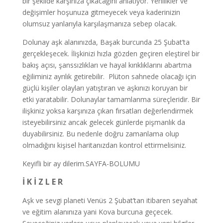
bir şekilde karşınıza çıkacağını anlatıyor. Yenilikler ve
değişimler hoşunuza gitmeyecek veya kaderinizin
olumsuz yanlarıyla karşılaşmanıza sebep olacak.
Dolunay aşk alanınızda, Başak burcunda 25 Şubat’ta
gerçekleşecek. İlişkinizi hızla gözden geçiren eleştirel bir
bakış açısı, şanssızlıkları ve hayal kırıklıklarını abartma
eğiliminiz ayrılık getirebilir. Plüton sahnede olacağı için
güçlü kişiler olayları yatıştıran ve aşkınızı koruyan bir
etki yaratabilir. Dolunaylar tamamlanma süreçleridir. Bir
ilişkiniz yoksa karşınıza çıkan fırsatları değerlendirmek
isteyebilirsiniz ancak gelecek günlerde pişmanlık da
duyabilirsiniz. Bu nedenle doğru zamanlama olup
olmadığını kişisel haritanızdan kontrol ettirmelisiniz.
Keyifli bir ay dilerim.SAYFA-BOLUMU
İ K İ Z L E R
Aşk ve sevgi planeti Venüs 2 Şubat’tan itibaren seyahat
ve eğitim alanınıza yani Kova burcuna geçecek.