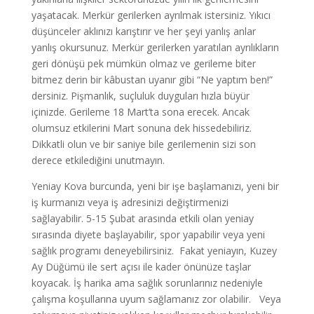
yaşatacak. Merkür gerilerken ayrılmak istersiniz. Yıkıcı
düşünceler aklınızı karıştırır ve her şeyi yanlış anlar
yanlış okursunuz. Merkür gerilerken yaratılan ayrılıkların
geri dönüşü pek mümkün olmaz ve gerileme biter
bitmez derin bir kâbustan uyanır gibi “Ne yaptım ben!”
dersiniz. Pişmanlık, suçluluk duyguları hızla büyür
içinizde. Gerileme 18 Mart’ta sona erecek. Ancak
olumsuz etkilerini Mart sonuna dek hissedebiliriz.
Dikkatli olun ve bir saniye bile gerilemenin sizi son
derece etkilediğini unutmayın.
Yeniay Kova burcunda, yeni bir işe başlamanızı, yeni bir
iş kurmanızı veya iş adresinizi değiştirmenizi
sağlayabilir. 5-15 Şubat arasında etkili olan yeniay
sırasında diyete başlayabilir, spor yapabilir veya yeni
sağlık programı deneyebilirsiniz. Fakat yeniayın, Kuzey
Ay Düğümü ile sert açısı ile kader önünüze taşlar
koyacak. İş harika ama sağlık sorunlarınız nedeniyle
çalışma koşullarına uyum sağlamanız zor olabilir. Veya