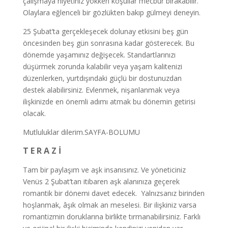
çalışmaya niyetiniz yokken koşullar mecbur bırakabilir.
Olaylara eğlenceli bir gözlükten bakıp gülmeyi deneyin.
25 Şubat’ta gerçekleşecek dolunay etkisini beş gün
öncesinden beş gün sonrasına kadar gösterecek. Bu
dönemde yaşamınız değişecek. Standartlarınızı
düşürmek zorunda kalabilir veya yaşam kalitenizi
düzenlerken, yurtdışındaki güçlü bir dostunuzdan
destek alabilirsiniz. Evlenmek, nişanlanmak veya
ilişkinizde en önemli adımı atmak bu dönemin getirisi
olacak.
Mutluluklar dilerim.SAYFA-BOLUMU
T E R A Z İ
Tam bir paylaşım ve aşk insanısınız. Ve yöneticiniz
Venüs 2 Şubat’tan itibaren aşk alanınıza geçerek
romantik bir dönemi davet edecek. Yalnızsanız birinden
hoşlanmak, âşık olmak an meselesi. Bir ilişkiniz varsa
romantizmin doruklarına birlikte tırmanabilirsiniz. Farklı