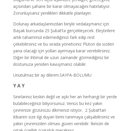
açısından şahane bir karar olmayacağını hatırlatıyor.
Zorunluysanız yenilikleri dikkatle planlayın.
Dolunay arkadaşlarınızdan biriyle vedalaşmanız için
Başak burcunda 25 Şubat’ta gerçekleşecek. Eleştirilere
artık tahammül edemediğinizi fark edip rest
çekebilirsiniz ve bu sırada yöneticiniz Plüton da sizden
yana olacağı için yolları ayırmaya karar verebilirsiniz.
Diğer bir ihtimal de uzun zamandır görmediğiniz bir
dostunuza yeniden kavuşmanız olabilir.
Unutulmaz bir ay dilerim.SAYFA-BOLUMU
Y A Y
Sınırlarınız keskin değil ve aşkı her an herhangi bir yerde
bulabileceğinizi biliyorsunuz. Venüs bu kez yakın
çevrenize gözünüzü dikmenizi istiyor. 2 Şubat’tan
itibaren size ilgi duyan birini tanımaya çalışabilirsiniz ve
yakın çevrenizden olması güven verebilir. İkinizin de
ortak özelliği özgürlük merakınız.