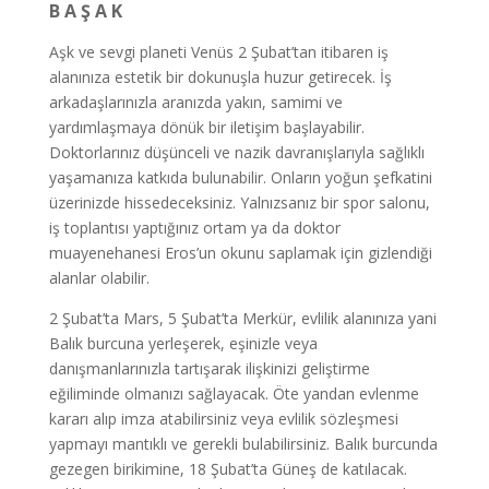
B A Ş A K
Aşk ve sevgi planeti Venüs 2 Şubat’tan itibaren iş
alanınıza estetik bir dokunuşla huzur getirecek. İş
arkadaşlarınızla aranızda yakın, samimi ve
yardımlaşmaya dönük bir iletişim başlayabilir.
Doktorlarınız düşünceli ve nazik davranışlarıyla sağlıklı
yaşamanıza katkıda bulunabilir. Onların yoğun şefkatini
üzerinizde hissedeceksiniz. Yalnızsanız bir spor salonu,
iş toplantısı yaptığınız ortam ya da doktor
muayenehanesi Eros’un okunu saplamak için gizlendiği
alanlar olabilir.
2 Şubat’ta Mars, 5 Şubat’ta Merkür, evlilik alanınıza yani
Balık burcuna yerleşerek, eşinizle veya
danışmanlarınızla tartışarak ilişkinizi geliştirme
eğiliminde olmanızı sağlayacak. Öte yandan evlenme
kararı alıp imza atabilirsiniz veya evlilik sözleşmesi
yapmayı mantıklı ve gerekli bulabilirsiniz. Balık burcunda
gezegen birikimine, 18 Şubat’ta Güneş de katılacak.