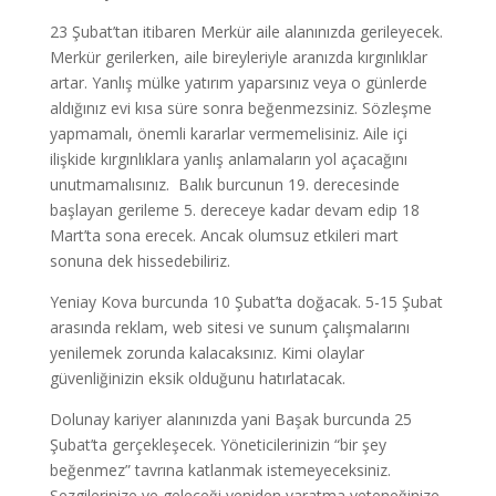
23 Şubat’tan itibaren Merkür aile alanınızda gerileyecek.
Merkür gerilerken, aile bireyleriyle aranızda kırgınlıklar
artar. Yanlış mülke yatırım yaparsınız veya o günlerde
aldığınız evi kısa süre sonra beğenmezsiniz. Sözleşme
yapmamalı, önemli kararlar vermemelisiniz. Aile içi
ilişkide kırgınlıklara yanlış anlamaların yol açacağını
unutmamalısınız. Balık burcunun 19. derecesinde
başlayan gerileme 5. dereceye kadar devam edip 18
Mart’ta sona erecek. Ancak olumsuz etkileri mart
sonuna dek hissedebiliriz.
Yeniay Kova burcunda 10 Şubat’ta doğacak. 5-15 Şubat
arasında reklam, web sitesi ve sunum çalışmalarını
yenilemek zorunda kalacaksınız. Kimi olaylar
güvenliğinizin eksik olduğunu hatırlatacak.
Dolunay kariyer alanınızda yani Başak burcunda 25
Şubat’ta gerçekleşecek. Yöneticilerinizin “bir şey
beğenmez” tavrına katlanmak istemeyeceksiniz.
Sezgilerinize ve geleceği yeniden yaratma yeteneğinize