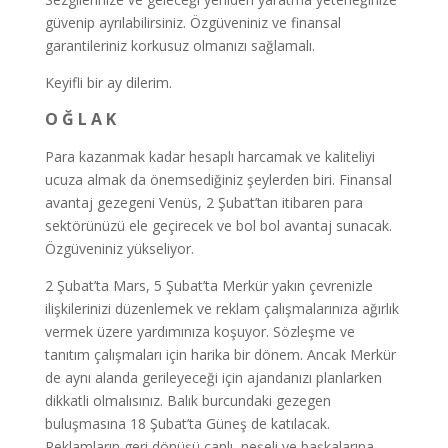
güvenip ayrılabilirsiniz. Özgüveniniz ve finansal
garantileriniz korkusuz olmanızı sağlamalı.
Keyifli bir ay dilerim.
O Ğ L A K
Para kazanmak kadar hesaplı harcamak ve kaliteliyi
ucuza almak da önemsediğiniz şeylerden biri. Finansal
avantaj gezegeni Venüs, 2 Şubat’tan itibaren para
sektörünüzü ele geçirecek ve bol bol avantaj sunacak.
Özgüveniniz yükseliyor.
2 Şubat’ta Mars, 5 Şubat’ta Merkür yakın çevrenizle
ilişkilerinizi düzenlemek ve reklam çalışmalarınıza ağırlık
vermek üzere yardımınıza koşuyor. Sözleşme ve
tanıtım çalışmaları için harika bir dönem. Ancak Merkür
de aynı alanda gerileyeceği için ajandanızı planlarken
dikkatli olmalısınız. Balık burcundaki gezegen
buluşmasına 18 Şubat’ta Güneş de katılacak.
Reklamların geri dönüşü canlı, neşeli ve başkalarına