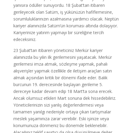
yanısıra ödüller sunuyordu. 18 Şubat’tan itibaren
gerileyecek olan Satürn, iş yükünüzün hafiflemesine,
sorumluluklarınızın azalmasına yardımcı olacak. Neptün
kariyer alanınızda Satürn’ün koruması altında dolaşıyor.
Kariyerinize yatırım yapmayı bir süreliğine tercih
edeceksiniz.
23 Şubat’tan itibaren yöneticiniz Merkür kariyer
alanınızda bu yılın ilk gerilemesini yaşatacak. Merkür
gerilemesi imza atmak, sözleşme yapmak, pahalı
alışverişler yapmak özellikle de iletişim araçları satın
almak açısından kritik bir dönemi ifade eder. Balık
burcunun 19. derecesinde başlayan gerileme 5.
dereceye kadar devam edip 18 Mart’ta sona erecek.
Ancak olumsuz etkileri Mart sonuna dek hissedebiliriz.
Yöneticilerinizin sizi yanlış değerlendirmesi veya
tamamen yanılgı nedeniyle ortaya çıkan tartışmalar
meslek yaşamınıza zarar verebilir. Eski işinize veya
konumunuza dönmeniz bu dönemde beklenebilir.
Alacağınız teklif şaşırtıcı da olsa düşünülmeye değer