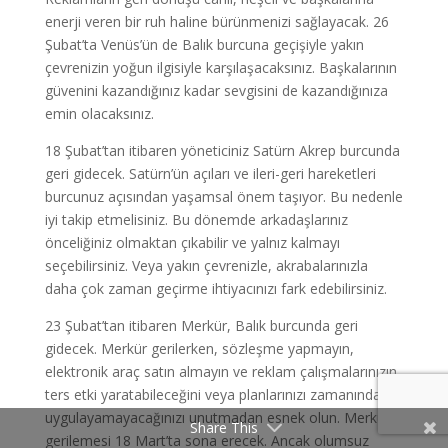
enerji veren bir ruh haline bürünmenizi sağlayacak. 26
Şubat’ta Venüs’ün de Balık burcuna geçişiyle yakın
çevrenizin yoğun ilgisiyle karşılaşacaksınız. Başkalarının
güvenini kazandığınız kadar sevgisini de kazandığınıza
emin olacaksınız.
18 Şubat’tan itibaren yöneticiniz Satürn Akrep burcunda
geri gidecek. Satürn’ün açıları ve ileri-geri hareketleri
burcunuz açısından yaşamsal önem taşıyor. Bu nedenle
iyi takip etmelisiniz. Bu dönemde arkadaşlarınız
önceliğiniz olmaktan çıkabilir ve yalnız kalmayı
seçebilirsiniz. Veya yakın çevrenizle, akrabalarınızla
daha çok zaman geçirme ihtiyacınızı fark edebilirsiniz.
23 Şubat’tan itibaren Merkür, Balık burcunda geri
gidecek. Merkür gerilerken, sözleşme yapmayın,
elektronik araç satın almayın ve reklam çalışmalarınızın
ters etki yaratabileceğini veya planlarınızı zamanında
uygulayamayacağınızı unutmadan esnek olun. Merkür
Share This
gerilemesi 18 Mart’ta sona erecek. Ancak olumsuz