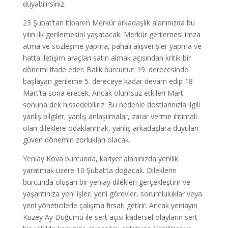
duyabilirsiniz.
23 Şubat’tan itibaren Merkür arkadaşlık alanınızda bu
yılın ilk gerilemesini yaşatacak. Merkür gerilemesi imza
atma ve sözleşme yapma, pahalı alışverişler yapma ve
hatta iletişim araçları satın almak açısından kritik bir
dönemi ifade eder. Balık burcunun 19. derecesinde
başlayan gerileme 5. dereceye kadar devam edip 18
Mart’ta sona erecek. Ancak olumsuz etkileri Mart
sonuna dek hissedebiliriz. Bu nedenle dostlarınızla ilgili
yanlış bilgiler, yanlış anlaşılmalar, zarar verme ihtimali
olan dileklere odaklanmak, yanlış arkadaşlara duyulan
güven dönemin zorlukları olacak.
Yeniay Kova burcunda, kariyer alanınızda yenilik
yaratmak üzere 10 Şubat’ta doğacak. Dileklerin
burcunda oluşan bir yeniay dilekleri gerçekleştirir ve
yaşantınıza yeni işler, yeni görevler, sorumluluklar veya
yeni yöneticilerle çalışma fırsatı getirir. Ancak yeniayın
Kuzey Ay Düğümü ile sert açısı kadersel olayların sert