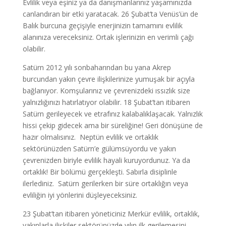
Evlilik veya eşiniz ya da danışmanlarınız yaşamınızda
canlandıran bir etki yaratacak. 26 Şubat’ta Venüs’ün de
Balık burcuna geçişiyle enerjinizin tamamını evlilik
alanınıza vereceksiniz. Ortak işlerinizin en verimli çağı
olabilir.
Satürn 2012 yılı sonbaharından bu yana Akrep
burcundan yakın çevre ilişkilerinize yumuşak bir açıyla
bağlanıyor. Komşularınız ve çevrenizdeki ıssızlık size
yalnızlığınızı hatırlatıyor olabilir. 18 Şubat’tan itibaren
Satürn gerileyecek ve etrafınız kalabalıklaşacak. Yalnızlık
hissi çekip gidecek ama bir süreliğine! Geri dönüşüne de
hazır olmalısınız. Neptün evlilik ve ortaklık
sektörünüzden Satürn’e gülümsüyordu ve yakın
çevrenizden biriyle evlilik hayali kuruyordunuz. Ya da
ortaklık! Bir bölümü gerçekleşti. Sabırla disiplinle
ilerlediniz. Satürn gerilerken bir süre ortaklığın veya
evliliğin iyi yönlerini düşleyeceksiniz.
23 Şubat’tan itibaren yöneticiniz Merkür evlilik, ortaklık,
yakınlarla ilişkiler sektörünüzde yılın ilk gerilemesini