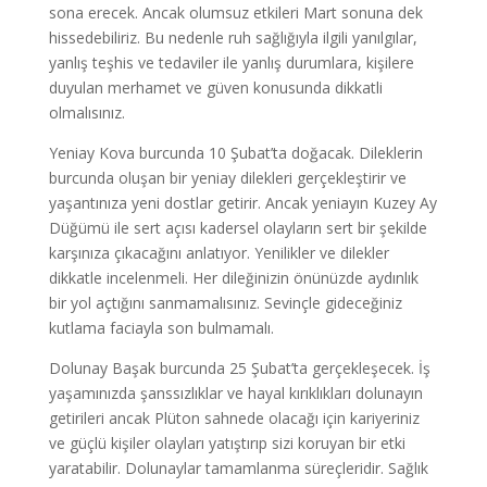
sona erecek. Ancak olumsuz etkileri Mart sonuna dek
hissedebiliriz. Bu nedenle ruh sağlığıyla ilgili yanılgılar,
yanlış teşhis ve tedaviler ile yanlış durumlara, kişilere
duyulan merhamet ve güven konusunda dikkatli
olmalısınız.
Yeniay Kova burcunda 10 Şubat’ta doğacak. Dileklerin
burcunda oluşan bir yeniay dilekleri gerçekleştirir ve
yaşantınıza yeni dostlar getirir. Ancak yeniayın Kuzey Ay
Düğümü ile sert açısı kadersel olayların sert bir şekilde
karşınıza çıkacağını anlatıyor. Yenilikler ve dilekler
dikkatle incelenmeli. Her dileğinizin önünüzde aydınlık
bir yol açtığını sanmamalısınız. Sevinçle gideceğiniz
kutlama faciayla son bulmamalı.
Dolunay Başak burcunda 25 Şubat’ta gerçekleşecek. İş
yaşamınızda şanssızlıklar ve hayal kırıklıkları dolunayın
getirileri ancak Plüton sahnede olacağı için kariyeriniz
ve güçlü kişiler olayları yatıştırıp sizi koruyan bir etki
yaratabilir. Dolunaylar tamamlanma süreçleridir. Sağlık