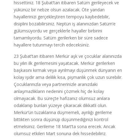
hissettiniz. 18 Şubat’tan itibaren Satürn gerileyecek ve
yükünüz bir nebze olsun azalacak. Öte yandan
hayallerinizi gerçekleştiren tempoyu kaybedebilir,
disiplini bozabilirsiniz. Neptün iş alanınızdan Satürn’e
gülümsüyordu ve gerçeklerle hayaller birbirini
tamamlıyordu. Satürn gerilerken bir süre sadece
hayallere tutunmayı tercih edeceksiniz.
23 Şubat’tan itibaren Merkür aşk ve çocuklar alanınızda
bu yılın ilk gerilemesini yaşatacak. Merkür gerilerken
başkasını kırmak veya ayrılmayı düşünmek dünyanın en
kolay işidir ama delilik kısa, pişmanlık çok uzun sürebilir.
Çocuklarınızla veya partnerinizle aranızdaki
anlaşmazlıkların nedenini çözmek hiç de kolay
olmayacak. Bu süreçte hafızanız olumsuz anılara
odaklanıp bunları yüzeye çıkaracak dikkatli olun.
Merkür’ün tuzaklarına düşmemeli, ayrılığı gerileme
bittikten sonra düşünüp düşünmediğinizi kontrol
etmelisiniz. Gerileme 18 Mart’ta sona erecek. Ancak
olumsuz etkileri Mart sonuna dek hissedebiliriz.