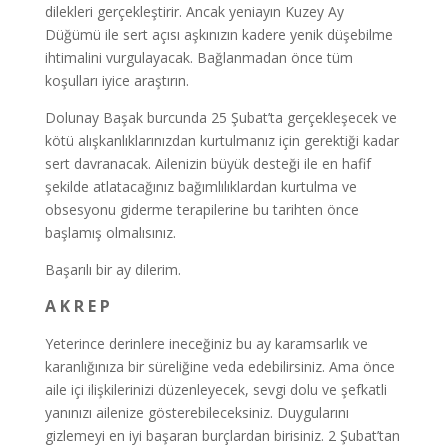
dilekleri gerçekleştirir. Ancak yeniayın Kuzey Ay
Düğümü ile sert açısı aşkınızın kadere yenik düşebilme
ihtimalini vurgulayacak. Bağlanmadan önce tüm
koşulları iyice araştırın.
Dolunay Başak burcunda 25 Şubat’ta gerçekleşecek ve
kötü alışkanlıklarınızdan kurtulmanız için gerektiği kadar
sert davranacak. Ailenizin büyük desteği ile en hafif
şekilde atlatacağınız bağımlılıklardan kurtulma ve
obsesyonu giderme terapilerine bu tarihten önce
başlamış olmalısınız.
Başarılı bir ay dilerim.
A K R E P
Yeterince derinlere ineceğiniz bu ay karamsarlık ve
karanlığınıza bir süreliğine veda edebilirsiniz. Ama önce
aile içi ilişkilerinizi düzenleyecek, sevgi dolu ve şefkatli
yanınızı ailenize gösterebileceksiniz. Duygularını
gizlemeyi en iyi başaran burçlardan birisiniz. 2 Şubat’tan