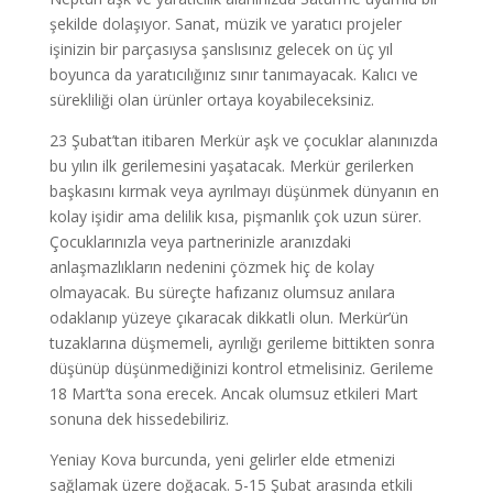
şekilde dolaşıyor. Sanat, müzik ve yaratıcı projeler
işinizin bir parçasıysa şanslısınız gelecek on üç yıl
boyunca da yaratıcılığınız sınır tanımayacak. Kalıcı ve
sürekliliği olan ürünler ortaya koyabileceksiniz.
23 Şubat’tan itibaren Merkür aşk ve çocuklar alanınızda
bu yılın ilk gerilemesini yaşatacak. Merkür gerilerken
başkasını kırmak veya ayrılmayı düşünmek dünyanın en
kolay işidir ama delilik kısa, pişmanlık çok uzun sürer.
Çocuklarınızla veya partnerinizle aranızdaki
anlaşmazlıkların nedenini çözmek hiç de kolay
olmayacak. Bu süreçte hafızanız olumsuz anılara
odaklanıp yüzeye çıkaracak dikkatli olun. Merkür’ün
tuzaklarına düşmemeli, ayrılığı gerileme bittikten sonra
düşünüp düşünmediğinizi kontrol etmelisiniz. Gerileme
18 Mart’ta sona erecek. Ancak olumsuz etkileri Mart
sonuna dek hissedebiliriz.
Yeniay Kova burcunda, yeni gelirler elde etmenizi
sağlamak üzere doğacak. 5-15 Şubat arasında etkili