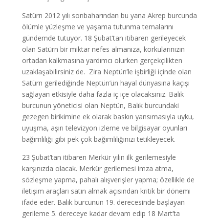
Satürn 2012 yılı sonbaharından bu yana Akrep burcunda
ölümle yüzleşme ve yaşama tutunma temalarını
gündemde tutuyor. 18 Şubat’tan itibaren gerileyecek
olan Satürn bir miktar nefes almanıza, korkularınızın
ortadan kalkmasına yardımcı olurken gerçekçilikten
uzaklaşabilirsiniz de. Zira Neptün’le işbirliği içinde olan
Satürn gerilediğinde Neptün’ün hayal dünyasına kaçışı
sağlayan etkisiyle daha fazla iç içe olacaksınız. Balık
burcunun yöneticisi olan Neptün, Balık burcundaki
gezegen birikimine ek olarak baskın yansımasıyla uyku,
uyuşma, aşırı televizyon izleme ve bilgisayar oyunları
bağımlılığı gibi pek çok bağımlılığınızı tetikleyecek.
23 Şubat’tan itibaren Merkür yılın ilk gerilemesiyle
karşınızda olacak. Merkür gerilemesi imza atma,
sözleşme yapma, pahalı alışverişler yapma; özellikle de
iletişim araçları satın almak açısından kritik bir dönemi
ifade eder. Balık burcunun 19. derecesinde başlayan
gerileme 5. dereceye kadar devam edip 18 Mart’ta