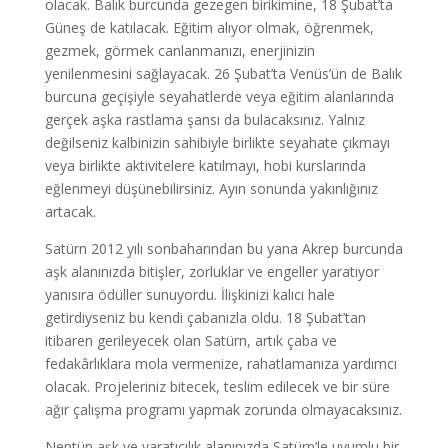
olacak. Balık burcunda gezegen birikimine, 18 Şubat’ta
Güneş de katılacak. Eğitim alıyor olmak, öğrenmek,
gezmek, görmek canlanmanızı, enerjinizin
yenilenmesini sağlayacak. 26 Şubat’ta Venüs’ün de Balık
burcuna geçişiyle seyahatlerde veya eğitim alanlarında
gerçek aşka rastlama şansı da bulacaksınız. Yalnız
değilseniz kalbinizin sahibiyle birlikte seyahate çıkmayı
veya birlikte aktivitelere katılmayı, hobi kurslarında
eğlenmeyi düşünebilirsiniz. Ayın sonunda yakınlığınız
artacak.
Satürn 2012 yılı sonbaharından bu yana Akrep burcunda
aşk alanınızda bitişler, zorluklar ve engeller yaratıyor
yanısıra ödüller sunuyordu. İlişkinizi kalıcı hale
getirdiyseniz bu kendi çabanızla oldu. 18 Şubat’tan
itibaren gerileyecek olan Satürn, artık çaba ve
fedakârlıklara mola vermenize, rahatlamanıza yardımcı
olacak. Projeleriniz bitecek, teslim edilecek ve bir süre
ağır çalışma programı yapmak zorunda olmayacaksınız.
Neptün aşk ve yaratıcılık alanınızda Satürn’le uyumlu bir