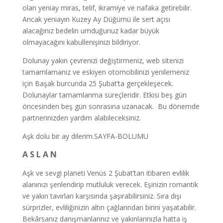
olan yeniay miras, telif, ikramiye ve nafaka getirebilir.
Ancak yeniayın Kuzey Ay Düğümü ile sert açısı
alacağınız bedelin umduğunuz kadar büyük
olmayacağını kabullenişinizi bildiriyor.
Dolunay yakın çevrenizi değiştirmeniz, web sitenizi
tamamlamanız ve eskiyen otomobilinizi yenilemeniz
için Başak burcunda 25 Şubat’ta gerçekleşecek.
Dolunaylar tamamlanma süreçleridir. Etkisi beş gün
öncesinden beş gün sonrasına uzanacak. Bu dönemde
partnerinizden yardım alabileceksiniz.
Aşk dolu bir ay dilerim.SAYFA-BOLUMU
A S L A N
Aşk ve sevgi planeti Venüs 2 Şubat’tan itibaren evlilik
alanınızı şenlendirip mutluluk verecek. Eşinizin romantik
ve yakın tavırları karşısında şaşırabilirsiniz. Sıra dışı
sürprizler, evliliğinizin altın çağlarından birini yaşatabilir.
Bekârsanız danışmanlarınız ve yakınlarınızla hatta iş