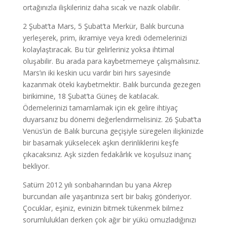
ortağınızla ilişkileriniz daha sıcak ve nazik olabilir.
2 Şubat’ta Mars, 5 Şubat’ta Merkür, Balık burcuna
yerleşerek, prim, ikramiye veya kredi ödemelerinizi
kolaylaştıracak. Bu tür gelirleriniz yoksa ihtimal
oluşabilir. Bu arada para kaybetmemeye çalışmalısınız.
Mars’ın iki keskin ucu vardır biri hırs sayesinde
kazanmak öteki kaybetmektir. Balık burcunda gezegen
birikimine, 18 Şubat’ta Güneş de katılacak.
Ödemelerinizi tamamlamak için ek gelire ihtiyaç
duyarsanız bu dönemi değerlendirmelisiniz. 26 Şubat’ta
Venüs’ün de Balık burcuna geçişiyle süregelen ilişkinizde
bir basamak yükselecek aşkın derinliklerini keşfe
çıkacaksınız. Aşk sizden fedakârlık ve koşulsuz inanç
bekliyor.
Satürn 2012 yılı sonbaharından bu yana Akrep
burcundan aile yaşantınıza sert bir bakış gönderiyor.
Çocuklar, eşiniz, evinizin bitmek tükenmek bilmez
sorumlulukları derken çok ağır bir yükü omuzladığınızı