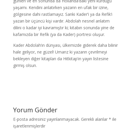
günleri ve en sonunda da Hollanda’daki yeni kurduğu
yaşamı. Kendini anlatırken yazarın en ufak bir izine,
gölgesine dahi rastlamayız. Sanki Kader’i ya da Refik’i
yazan bir üçüncü kişi vardır. Abdolah nesnel anlatım
dilini o kadar iyi kavramıştır ki; kitabın sonunda yine de
kafamızda bir Refik (ya da Kader) portresi oluşur.
Kader Abdolah’ın dünyası, ülkemizde giderek daha bilinir
hale geliyor, ne güzel! Umarız ki yazarın çevrilmeyi
bekleyen diğer kitapları da Hitkitap’ın yayın listesine
girmiş olsun.
Yorum Gönder
E-posta adresiniz yayınlanmayacak.
Gerekli alanlar
*
ile
işaretlenmişlerdir