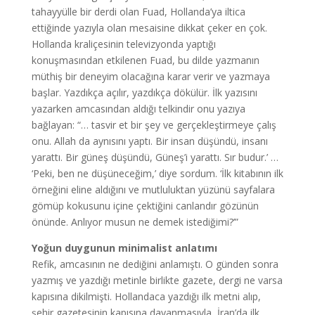
tahayyülle bir derdi olan Fuad, Hollanda’ya iltica
ettiğinde yazıyla olan mesaisine dikkat çeker en çok.
Hollanda kraliçesinin televizyonda yaptığı
konuşmasından etkilenen Fuad, bu dilde yazmanın
müthiş bir deneyim olacağına karar verir ve yazmaya
başlar. Yazdıkça açılır, yazdıkça dökülür. İlk yazısını
yazarken amcasından aldığı telkindir onu yazıya
bağlayan: “… tasvir et bir şey ve gerçekleştirmeye çalış
onu. Allah da aynısını yaptı. Bir insan düşündü, insanı
yarattı. Bir güneş düşündü, Güneş’i yarattı. Sır budur.’ …
‘Peki, ben ne düşüneceğim,’ diye sordum. ‘İlk kitabının ilk
örneğini eline aldığını ve mutluluktan yüzünü sayfalara
gömüp kokusunu içine çektiğini canlandır gözünün
önünde. Anlıyor musun ne demek istediğimi?’”
Yoğun duygunun minimalist anlatımı
Refik, amcasının ne dediğini anlamıştı. O günden sonra
yazmış ve yazdığı metinle birlikte gazete, dergi ne varsa
kapısına dikilmişti. Hollandaca yazdığı ilk metni alıp,
şehir gazetesinin kapısına dayanmasıyla, İran’da ilk