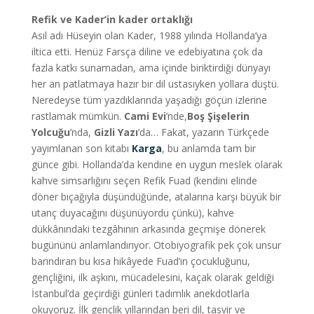
Refik ve Kader’in kader ortaklığı
Asıl adı Hüseyin olan Kader, 1988 yılında Hollanda’ya
iltica etti. Henüz Farsça diline ve edebiyatına çok da
fazla katkı sunamadan, ama içinde biriktirdiği dünyayı
her an patlatmaya hazır bir dil ustasıyken yollara düştü.
Neredeyse tüm yazdıklarında yaşadığı göçün izlerine
rastlamak mümkün.
Cami Evi
’nde,
Boş Şişelerin
Yolcuğu
’nda,
Gizli Yazı
’da… Fakat, yazarın Türkçede
yayımlanan son kitabı
Karga
, bu anlamda tam bir
günce gibi. Hollanda’da kendine en uygun meslek olarak
kahve simsarlığını seçen Refik Fuad (kendini elinde
döner bıçağıyla düşündüğünde, atalarına karşı büyük bir
utanç duyacağını düşünüyordu çünkü), kahve
dükkânındaki tezgâhının arkasında geçmişe dönerek
bugününü anlamlandırıyor. Otobiyografik pek çok unsur
barındıran bu kısa hikâyede Fuad’ın çocukluğunu,
gençliğini, ilk aşkını, mücadelesini, kaçak olarak geldiği
İstanbul’da geçirdiği günleri tadımlık anekdotlarla
okuyoruz. İlk gençlik yıllarından beri dil, tasvir ve