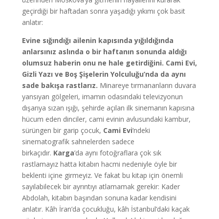
geçirdiği bir haftadan sonra yaşadığı yıkımı çok basit
anlatır:
E
vine sığındığı ailenin kapısında yığıldığında
anlarsınız aslında o bir haftanın sonunda aldığı
olumsuz haberin onu ne hale getirdiğini. Cami Evi,
Gizli Yazı ve Boş Şişelerin Yolculuğu’nda da aynı
sade bakışa rastlarız.
Minareye tırmananların duvara
yansıyan gölgeleri, imamın odasındaki televizyonun
dışarıya sızan ışığı, şehirde açılan ilk sinemanın kapısına
hücum eden dinciler, cami evinin avlusundaki kambur,
sürüngen bir garip çocuk,
Cami Evi
’ndeki
sinematografik sahnelerden sadece
birkaçıdır.
Karga
’da aynı fotoğraflara çok sık
rastlamayız hatta kitabın hacmi nedeniyle öyle bir
beklenti içine girmeyiz. Ve fakat bu kitap için önemli
sayılabilecek bir ayrıntıyı atlamamak gerekir: Kader
Abdolah, kitabın başından sonuna kadar kendisini
anlatır. Kâh İran’da çocukluğu, kâh İstanbul’daki kaçak