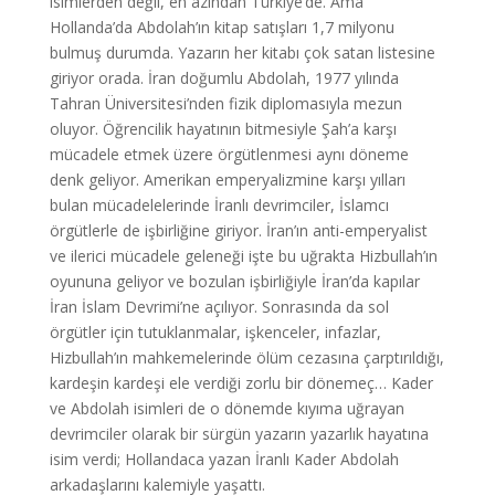
isimlerden değil, en azından Türkiye’de. Ama
Hollanda’da Abdolah’ın kitap satışları 1,7 milyonu
bulmuş durumda. Yazarın her kitabı çok satan listesine
giriyor orada. İran doğumlu Abdolah, 1977 yılında
Tahran Üniversitesi’nden fizik diplomasıyla mezun
oluyor. Öğrencilik hayatının bitmesiyle Şah’a karşı
mücadele etmek üzere örgütlenmesi aynı döneme
denk geliyor. Amerikan emperyalizmine karşı yılları
bulan mücadelelerinde İranlı devrimciler, İslamcı
örgütlerle de işbirliğine giriyor. İran’ın anti-emperyalist
ve ilerici mücadele geleneği işte bu uğrakta Hizbullah’ın
oyununa geliyor ve bozulan işbirliğiyle İran’da kapılar
İran İslam Devrimi’ne açılıyor. Sonrasında da sol
örgütler için tutuklanmalar, işkenceler, infazlar,
Hizbullah’ın mahkemelerinde ölüm cezasına çarptırıldığı,
kardeşin kardeşi ele verdiği zorlu bir dönemeç… Kader
ve Abdolah isimleri de o dönemde kıyıma uğrayan
devrimciler olarak bir sürgün yazarın yazarlık hayatına
isim verdi; Hollandaca yazan İranlı Kader Abdolah
arkadaşlarını kalemiyle yaşattı.