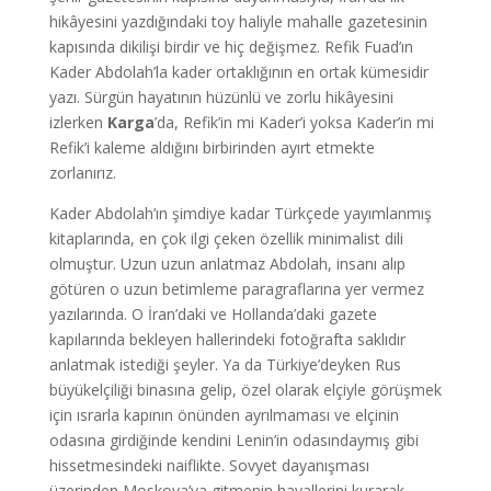
hikâyesini yazdığındaki toy haliyle mahalle gazetesinin
kapısında dikilişi birdir ve hiç değişmez. Refik Fuad’ın
Kader Abdolah’la kader ortaklığının en ortak kümesidir
yazı. Sürgün hayatının hüzünlü ve zorlu hikâyesini
izlerken
Karga
’da, Refik’in mi Kader’i yoksa Kader’in mi
Refik’i kaleme aldığını birbirinden ayırt etmekte
zorlanırız.
Kader Abdolah’ın şimdiye kadar Türkçede yayımlanmış
kitaplarında, en çok ilgi çeken özellik minimalist dili
olmuştur. Uzun uzun anlatmaz Abdolah, insanı alıp
götüren o uzun betimleme paragraflarına yer vermez
yazılarında. O İran’daki ve Hollanda’daki gazete
kapılarında bekleyen hallerindeki fotoğrafta saklıdır
anlatmak istediği şeyler. Ya da Türkiye’deyken Rus
büyükelçiliği binasına gelip, özel olarak elçiyle görüşmek
için ısrarla kapının önünden ayrılmaması ve elçinin
odasına girdiğinde kendini Lenin’in odasındaymış gibi
hissetmesindeki naiflikte. Sovyet dayanışması
üzerinden Moskova’ya gitmenin hayallerini kurarak