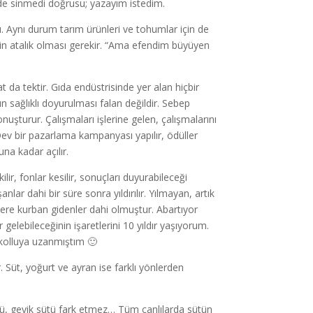
e de sinmedi doğrusu; yazayım istedim.
u. Aynı durum tarım ürünleri ve tohumlar için de
in atalık olması gerekir. “Ama efendim büyüyen
 da tektir. Gıda endüstrisinde yer alan hiçbir
n sağlıklı doyurulması falan değildir. Sebep
onuşturur. Çalışmaları işlerine gelen, çalışmalarını
 Dev bir pazarlama kampanyası yapılır, ödüller
na kadar açılır.
ir, fonlar kesilir, sonuçları duyurabileceği
lar dahi bir süre sonra yıldırılır. Yılmayan, artık
llere kurban gidenler dahi olmuştur. Abartıyor
lebileceğinin işaretlerini 10 yıldır yaşıyorum.
t kolluya uzanmıştım 🙂
Süt, yoğurt ve ayran ise farklı yönlerden
tü, geyik sütü fark etmez… Tüm canlılarda sütün