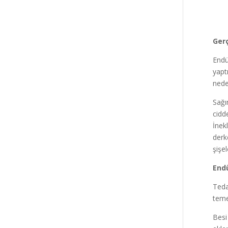
Gerç
Endüs
yapt
nede
Sağı
cidd
İnekl
derk
şişe
Endü
Teda
teme
Besi