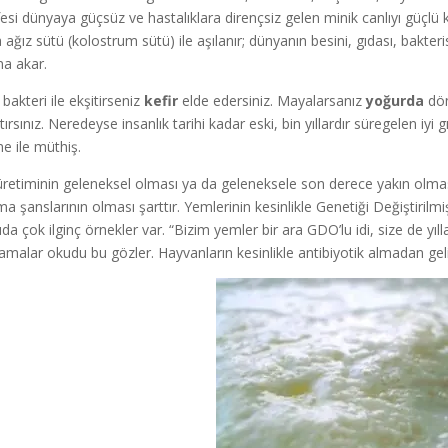
fesi dünyaya güçsüz ve hastalıklara dirençsiz gelen minik canlıyı güçlü kı
 ağız sütü (kolostrum sütü) ile aşılanır; dünyanın besini, gıdası, bakt
na akar.
bakteri ile ekşitirseniz
kefir
elde edersiniz. Mayalarsanız
yoğurda
dön
tırsınız. Neredeyse insanlık tarihi kadar eski, bin yıllardır süregelen iyi 
me ile müthiş.
üretiminin geleneksel olması ya da geleneksele son derece yakın olması
ma şanslarının olması şarttır. Yemlerinin kesinlikle Genetiği Değiştiri
da çok ilginç örnekler var. “Bizim yemler bir ara GDO’lu idi, size de yıll
lamalar okudu bu gözler. Hayvanların kesinlikle antibiyotik almadan geliş