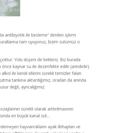
anda antibiyotik ile besleme” denilen işlemi
n kurallarına tam uyuyoruz, bizim sütümüz o
oktur. Yolu düşeni de bekleriz. Biz burada
nce kaynar su ile dezenfekte edilir (arındırılır).
alkol ile kendi ellerini sürekli temizler falan
soğutma tankına aktardığımız, oradan da anında
sur değil, ayrıcalığımız.
zajlarının sürekli olarak arttırılmasının
masında en büyük kanal süt…
demeyen hayvancıkların ayak iltihapları ve