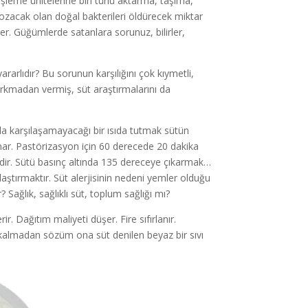
işleme ünitelerine bin türlü aktarma, taşıma,
ozacak olan doğal bakterileri öldürecek miktar
er. Güğümlerde satanlara sorunuz, bilirler,
rarlıdır? Bu sorunun karşılığını çok kıymetli,
kmadan vermiş, süt araştırmalarını da
a karşılaşamayacağı bir ısıda tutmak sütün
ar. Pastörizasyon için 60 derecede 20 dakika
dir. Sütü basınç altında 135 dereceye çıkarmak…
aştırmaktır. Süt alerjisinin nedeni yemler olduğu
Sağlık, sağlıklı süt, toplum sağlığı mı?
. Dağıtım maliyeti düşer. Fire sıfırlanır.
almadan sözüm ona süt denilen beyaz bir sıvı