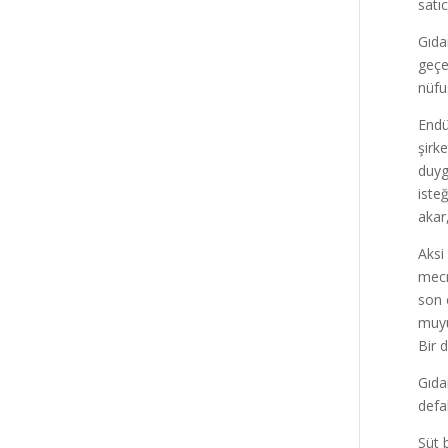
satı
Gıda
geçe
nüfu
Endü
şirk
duygu
iste
akar
Aksi
mecr
son 
muyu
Bir 
Gıda
defal
Süt 