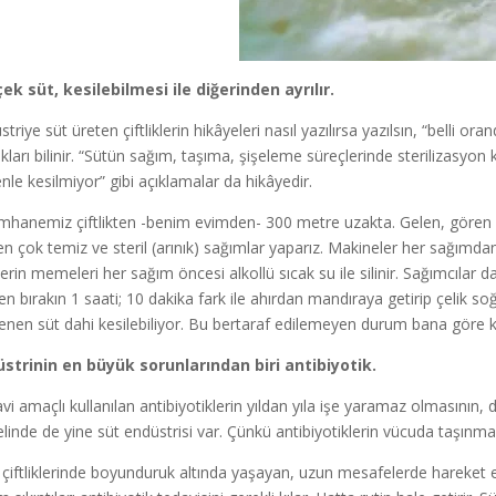
ek süt, kesilebilmesi ile diğerinden ayrılır.
triye süt üreten çiftliklerin hikâyeleri nasıl yazılırsa yazılsın, “belli or
ıkları bilinir. “Sütün sağım, taşıma, şişeleme süreçlerinde sterilizasyo
nle kesilmiyor” gibi açıklamalar da hikâyedir.
mhanemiz çiftlikten -benim evimden- 300 metre uzakta. Gelen, gören ç
en çok temiz ve steril (arınık) sağımlar yaparız. Makineler her sağımdan ö
erin memeleri her sağım öncesi alkollü sıcak su ile silinir. Sağımcılar da 
en bırakın 1 saati; 10 dakika fark ile ahırdan mandıraya getirip çelik 
lenen süt dahi kesilebiliyor. Bu bertaraf edilemeyen durum bana göre ku
strinin en büyük sorunlarından biri antibiyotik.
vi amaçlı kullanılan antibiyotiklerin yıldan yıla işe yaramaz olmasının, do
linde de yine süt endüstrisi var. Çünkü antibiyotiklerin vücuda taşın
 çiftliklerinde boyunduruk altında yaşayan, uzun mesafelerde hareket e