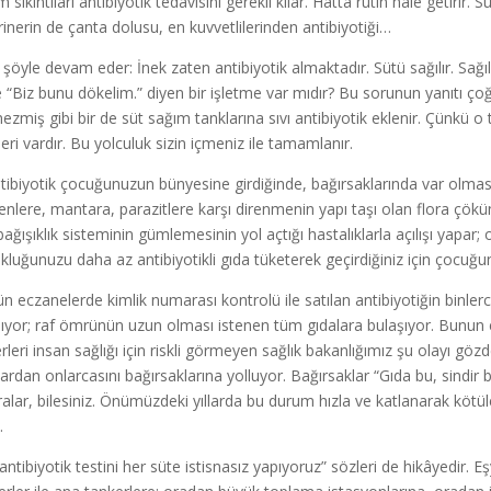
 sıkıntıları antibiyotik tedavisini gerekli kılar. Hatta rutin hale getirir. S
rinerin de çanta dolusu, en kuvvetlilerinden antibiyotiği…
 şöyle devam eder: İnek zaten antibiyotik almaktadır. Sütü sağılır. Sağıl
e “Biz bunu dökelim.” diyen bir işletme var mıdır? Bu sorunun yanıtı ço
ezmiş gibi bir de süt sağım tanklarına sıvı antibiyotik eklenir. Çünkü 
leri vardır. Bu yolculuk sizin içmeniz ile tamamlanır.
tibiyotik çocuğunuzun bünyesine girdiğinde, bağırsaklarında var olması
jenlere, mantara, parazitlere karşı direnmenin yapı taşı olan flora çö
 bağışıklık sisteminin gümlemesinin yol açtığı hastalıklarla açılışı yapa
kluğunuzu daha az antibiyotikli gıda tüketerek geçirdiğiniz için çocuğun
n eczanelerde kimlik numarası kontrolü ile satılan antibiyotiğin binle
nıyor; raf ömrünün uzun olması istenen tüm gıdalara bulaşıyor. Bunun el
rleri insan sağlığı için riskli görmeyen sağlık bakanlığımız şu olayı gözde
lardan onlarcasını bağırsaklarına yolluyor. Bağırsaklar “Gıda bu, sindir 
ralar, bilesiniz. Önümüzdeki yıllarda bu durum hızla ve katlanarak k
.
 antibiyotik testini her süte istisnasız yapıyoruz” sözleri de hikâyedir. E