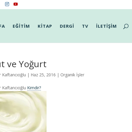
FA
EĞİTİM
KİTAP
DERGİ
TV
İLETİŞİM
t ve Yoğurt
r Kaftancıoğlu
| Haz 25, 2016 |
Organik İşler
r Kaftancıoğlu
Kimdir?