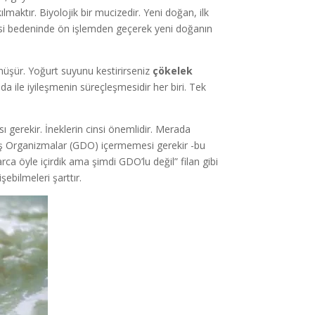
lmaktır. Biyolojik bir mucizedir. Yeni doğan, ilk
erisi bedeninde ön işlemden geçerek yeni doğanın
üşür. Yoğurt suyunu kestirirseniz
çökelek
gıda ile iyileşmenin süreçleşmesidir her biri. Tek
 gerekir. İneklerin cinsi önemlidir. Merada
lmiş Organizmalar (GDO) içermemesi gerekir -bu
arca öyle içirdik ama şimdi GDO’lu değil” filan gibi
ebilmeleri şarttır.