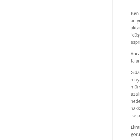
Ben 
bu ye
akta
“düş
espr
Anca
falan
Gıda
maya
mümk
azal
hede
hakk
ise p
Ekra
görü