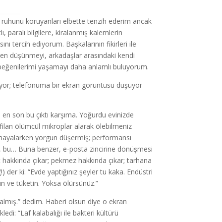
uhunu koruyanları elbette tenzih ederim ancak
ı, paralı bilgilere, kiralanmış kalemlerin
ı tercih ediyorum. Başkalarının fikirleri ile
ten düşünmeyi, arkadaşlar arasındaki kendi
 beğenilerimi yaşamayı daha anlamlı buluyorum.
iyor; telefonuma bir ekran görüntüsü düşüyor
; en son bu çıktı karşıma. Yoğurdu evinizde
filan ölümcül mikroplar alarak ölebilmeniz
r mayalarken yorgun düşermiş; performansı
 şu, bu… Buna benzer, e-posta zincirine dönüşmesi
t hakkında çıkar; pekmez hakkında çıkar; tarhana
) der ki: “Evde yaptığınız şeyler tu kaka. Endüstri
alın ve tüketin. Yoksa ölürsünüz.”
lmış.” dedim. Haberi olsun diye o ekran
di: “Laf kalabalığı ile bakteri kültürü