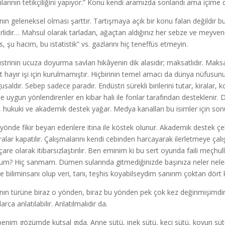
cılarının tetikçiliğini yapıyor.” Konu kendi aramızda sonlandı ama içim
nın geleneksel olması şarttır. Tartışmaya açık bir konu falan değildir b
rlidir… Mahsul olarak tarladan, ağaçtan aldığınız her sebze ve meyven
s, şu hacim, bu istatistik” vs. gazlarını hiç teneffüs etmeyin.
strinin ucuza doyurma savları hikâyenin dik alasıdır; maksatlıdır. Maksat
et hayır işi için kurulmamıştır. Hiçbirinin temel amacı da dünya nüfusunu
saldır. Sebep sadece paradır. Endüstri sürekli birilerini tutar, kiralar, k
ğe uygun yönlendirenler en kibar hali ile fonlar tarafından desteklenir.
, hukuki ve akademik destek yağar. Medya kanalları bu isimler için sonu
 yönde fikir beyan edenlere itina ile köstek olunur. Akademik destek çekil
alar kapatılır. Çalışmalarını kendi cebinden harcayarak ilerletmeye çalışan
çare olarak itibarsızlaştırılır. Ben eminim ki bu sert oyunda faili meçhu
m? Hiç sanmam. Dümen sularında gitmediğinizde başınıza neler neler ge
de biliminsanı olup veri, tanı, teşhis koyabilseydim sanırım çoktan dör
nın türüne biraz o yönden, biraz bu yönden pek çok kez değinmişimdir. 
arca anlatılabilir. Anlatılmalıdır da.
benim gözümde kutsal gıda. Anne sütü, inek sütü, keçi sütü, koyun sü