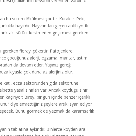
üt besi çiftliklerinin devamlı veterineri vardır; o
an bu sütün dökülmesi şarttır. Kuraldır. Peki,
ğunlukla hayırdır. Hayvandan geçen antibiyotik
o tanktaki sütün, kesilmeden geçirmesi gereken
 gereken florayı çökertir. Patojenlere,
künce çocuğunuz alerji, egzama, mantar, astım
r; oradan da devam eder. Yaşınız gereği
uza kıyasla çok daha az alerjiniz olur.
rce katı, ecza sektöründen gıda sektörüne
bette yasal sınırları var. Ancak koyduğu sınır
n kaçırıyor: Birey, bir gün içinde benzer içerikli
bunu” diye emrettiğiniz şeylere artık isyan ediyor
ötüleşecek. Bunu görmek de yazmak da karamsarlık
şyanın tabiatına aykırıdır. Binlerce köyden ara