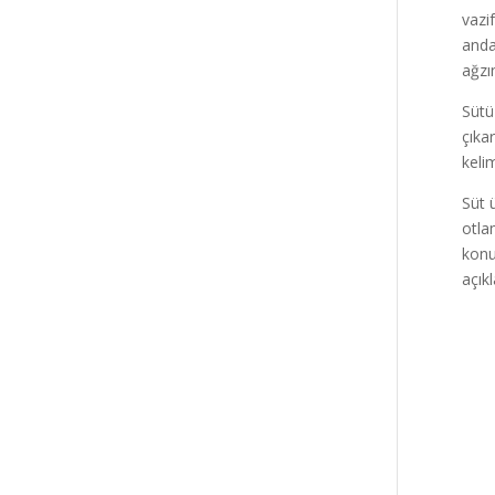
vazi
anda
ağzı
Sütü 
çıkar
keli
Süt 
otla
konu
açık