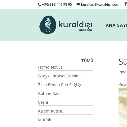
+90(216)449 98 05
kuraldisi@kuraldisi.com
ANA SAY
Sü
TÜMÜ
Homo Novus
Pına
Bireysel/Kişisel Gelişim
Pına
Zihin Beden Ruh Sağlığı
Bütüne Katkı
Çeşni
Kalem Kutusu
Mutfak