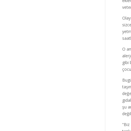
eklem
vete
Olay
sizc
yetm
saat
O an
aler
gibi
çocu
Bugü
taşı
değe
gıda
şu a
değil
“Biz