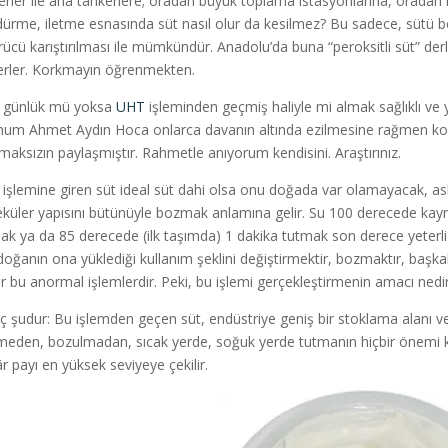
erler ile ana tankerlere; oradan büyük toplama istasyonlarına, oradan 
ürme, iletme esnasında süt nasıl olur da kesilmez? Bu sadece, sütü b
rücü karıştırılması ile mümkündür. Anadolu’da buna “peroksitli süt” derl
erler. Korkmayın öğrenmekten.
 günlük mü yoksa
UHT
işleminden geçmiş haliyle mi almak sağlıklı ve ya
um Ahmet Aydın Hoca onlarca davanın altında ezilmesine rağmen kor
maksızın paylaşmıştır. Rahmetle anıyorum kendisini. Araştırınız.
işlemine giren süt ideal süt dahi olsa onu doğada var olamayacak, asl
küler yapısını bütünüyle bozmak anlamına gelir. Su 100 derecede kayn
ak ya da 85 derecede (ilk taşımda) 1 dakika tutmak son derece yeterli
doğanın ona yüklediği kullanım şeklini değiştirmektir, bozmaktır, başkal
r bu anormal işlemlerdir. Peki, bu işlemi gerçekleştirmenin amacı nedir? 
 şudur: Bu işlemden geçen süt, endüstriye geniş bir stoklama alanı verir
meden, bozulmadan, sıcak yerde, soğuk yerde tutmanın hiçbir önemi k
âr payı en yüksek seviyeye çekilir.