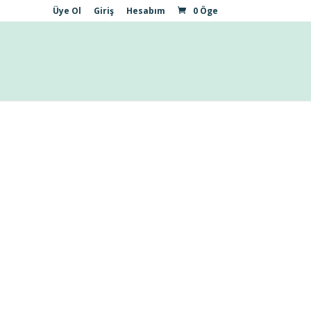
Üye Ol
Giriş
Hesabım
0 Öge