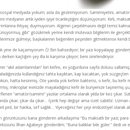
sosyal medyada yokum; asla da gezinmiyorum. Samimiyetini, amatör r
ni medyanın artık iyiden iyiye ticarileştiğini düşünüyorum. Kirli, maksatl
rımlarına ihtiyaç duymuyorum. Algımın çarpıtılmasını değil temiz kalmasın
ünüyormuş gibi” gözükmek yerine kendi mütevazı bilgilerim ile gerçek
ilerimize gülmeyi, başkalarının beğenileri peşinden gitmektense kendi
k yine de kaçamıyorum 🙂 Biri bahsediyor; bir yazı kopyalayıp gönder
 derken kaçtığım şey illa ki karşıma çıkıyor; beni sinirlendiriyor.
nın “akil adamlarından” biri kefire, ev yoğurduna sayfa dolusu sallamış
ladığınızda kullandığınız tahta kaşıktan, kap kacaktan, yok süzgeçten 
ün, hatta kesinmiş. Öte yanda yok kefirin bakterisi, o kefir, bu kefi
ırmış; mikroplar evinizde mayaladığınız kefir ile bünyenize taşınırmış
flenen “amatör/samimi” yazılar ortalama olarak yılda bir kez çıkar. Sü
ında çıkar; çıkar da çıkar… İçerik hep değişir ama özet sabittir. Uzman (!
ırıl pırıl, bir harika, sırf sağlık… Yiyeceğiniz her şeyi endüstriyel olarak 
n görüntüsünü bana gönderen arkadaşıma “Bu maksatlı bir yazı; para a
ntüsünü İlhan Ağabeye gönderdim; “Buna balıklar bile güler.” dedi ve ekle