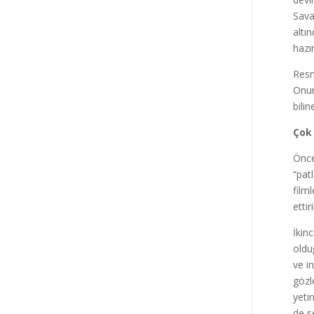
Sava
altı
hazı
Resm
Onun 
bili
Çok 
Önce
“pat
film
etti
İkin
oldu
ve i
gözl
yeti
de s