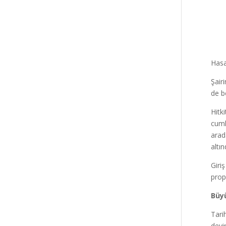
Hasa
Şair
de b
Hitk
cumh
arad
altın
Giri
propa
Büyü
Tarih
devi