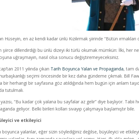
n Hüseyin, en az kendi kadar ünlü Kızılırmak şiirinde “Bütün ırmakları d
in şiirce dillendirdiği bu ünlü dizeyi iki türlü okumak mümkün: İlki, her n
oşuna uğraşmayın, nasıl olsa sonucu değiştiremeyeceksiniz.
itap’tan 2011 yılında çıkan
Tarih Boyunca Yalan ve Propaganda
, tam d
urbaşkanlığı seçimi öncesinde bir kez daha gündeme çıkmalı. Bill Fawce
a bir herhangi bir sayfasına göz atıldığında hem bugün için anlam taşıdı
da tutulmalı.
ş yazısı, “Bu kadar çok yalana bu sayfalar az gelir” diye başlıyor. Tabii
ganda geliyor. Belki birileri kolları sıvayıp çalışmaya başlamıştır bile.
leyici ve etkileyici
 boyunca yalanlar, eğer sizin söylediğiniz değilse, büyüleyici ve etkileyic
rmiş yalanlar. Aynı zamanda savaşlara yol açmış. Hani, ilk akla gelen –ok