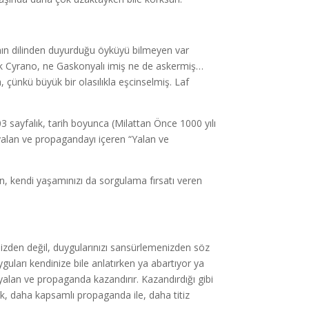
nın dilinden duyurduğu öyküyü bilmeyen var
ek Cyrano, ne Gaskonyalı imiş ne de askermiş…
çünkü büyük bir olasılıkla eşcinselmiş. Laf
03 sayfalık, tarih boyunca (Milattan Önce 1000 yılı
n yalan ve propagandayı içeren “Yalan ve
n, kendi yaşamınızı da sorgulama fırsatı veren
nizden değil, duygularınızı sansürlemenizden söz
ları kendinize bile anlatırken ya abartıyor ya
lan ve propaganda kazandırır. Kazandırdığı gibi
ak, daha kapsamlı propaganda ile, daha titiz