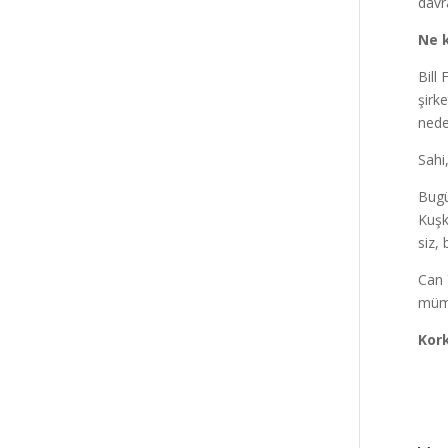
davr
Ne 
Bill
şirk
nede
Sahi
Bugü
Kuşk
siz,
Can 
mümk
Kor