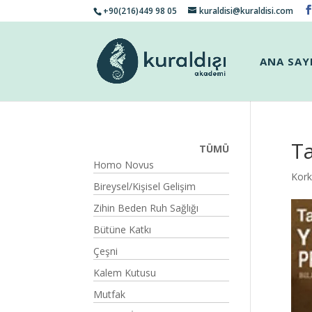
+90(216)449 98 05
kuraldisi@kuraldisi.com
ANA SAY
T
TÜMÜ
Homo Novus
Kork
Bireysel/Kişisel Gelişim
Zihin Beden Ruh Sağlığı
Bütüne Katkı
Çeşni
Kalem Kutusu
Mutfak