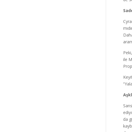
Sad
Cyra
mıdı
Daha
aram
Peki
ile 
Prop
Keyi
“Yal
Aşkl
Sans
ediy
da g
kayb