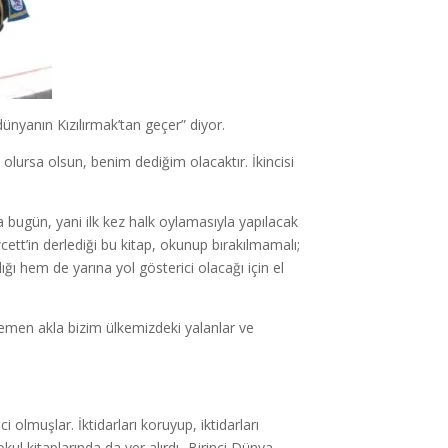
ünyanın Kızılırmak’tan geçer” diyor.
e olursa olsun, benim dediğim olacaktır. İkincisi
a bugün, yani ilk kez halk oylamasıyla yapılacak
tt’in derlediği bu kitap, okunup bırakılmamalı;
ğı hem de yarına yol gösterici olacağı için el
 hemen akla bizim ülkemizdeki yalanlar ve
i olmuşlar. İktidarları koruyup, iktidarları
ul kitaplarında da yer alırdı- Birinci Dünya