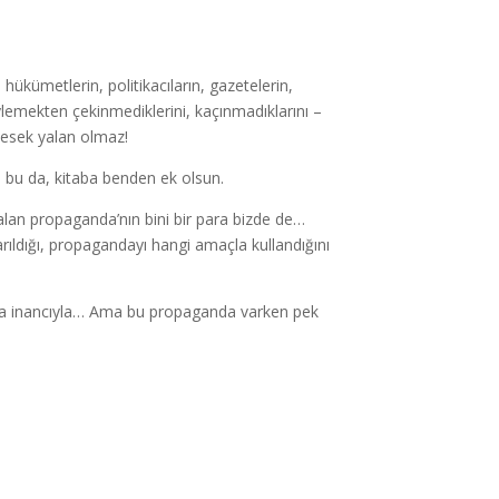
hükümetlerin, politikacıların, gazetelerin,
söylemekten çekinmediklerini, kaçınmadıklarını –
desek yalan olmaz!
a… bu da, kitaba benden ek olsun.
lan propaganda’nın bini bir para bizde de…
rıldığı, propagandayı hangi amaçla kullandığını
ünya inancıyla… Ama bu propaganda varken pek