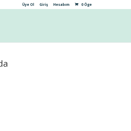
Üye Ol
Giriş
Hesabım
0 Öge
da