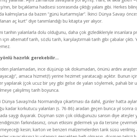
şı’nın, bir bıçaklama hadisesi sonrasında çıktığı yalanı gibi. Herkes bil
nda kalmışlarsa da bazen “günü kurtarmışlar”. İkinci Dünya Savaşı önc
rlanan aç kurt” diye tanımlandığı bu kitapta yer alıyor.
i tarihin yalanlarla dolu olduğunu, daha çok gizledikleriyle insanlara pr
için alternatif tarih, sözlü tarih, karşılaştırmalı tarih gibi çabalar çıktı
nemez.
yönlü hazırlık gerekebilir…
den planlamadan, ince düşünüp sık dokumadan, önünü ardını araştır
layacağı”, amaca hizmet(!) yerine hezimet yaratacağı açıktır. Bunun için 
ler yapılarak (çok ucuz bir şey gibi gelse de yalan söylemek, pahalı bi
rilmeye çalışılmış tarih boyunca.
ci Dünya Savaşı’nda Normandiya çıkartması da dahil, günler hatta aylar 
ğu kadar korkutucu yalanları (s. 76-86) aradan geçen bunca yıl sonra o
nada saygı duyarak. Düşman sizin çok olduğunuzu sansın diye ateşler y
endiğinizin farkındasınız, onun etkisini gidermek ya da tersine çevirmek i
nmeyeceği kesin; karton ve benzeri malzemelerden tank süsü verilmiş ara
esler yayacaksınız ki yalanınız gerçekten belli olmasın, düşman telsiz