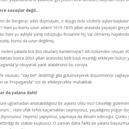
ece savaşlar değil…
no de Bergerac adını duymayan, o duygu dolu sözlerle aşkını başkası
r? Hani şu burnu uzun adam! 1619-1655 yılları arasında yaşayan gerç
sı hani şu aşkıyla yanıp tutuştuğu Roxanne hiç var olmamış hayatında, 
ızda, burnu da uzun değilmiş.
, neden yalanla bizi (biz okurları) kandırmışlar? Altı bölümden oluşan 3
Milattan Sonra 2003 yılları arasında) belli başlı insanlığı etkileyen bütü
aganda”yı okuyarak yanıt alabilirsiniz bu soruya.
fle okunan, “Vay be!” dedirttiği gibi gülümseyerek düşünmenizi sağlaya
an ve Propaganda” sizi de etkileyecektir muhakkak.
ar da yalana dahil
üre uğramadan anlatabildiğiniz bir aşkınız oldu mu? Cinselliği gizleme
orum… Hani ufak tefek kaçamakları saymıyoruz, yaşadığınız yoğun duygu
izliyorsunuz. Hepimiz yapıyoruz, yapmaya da devam edeceğiz. Çünkü ya
ettirdiği de olabilir kuşkusuz. O zaman daha farklı bir yalana başvurm