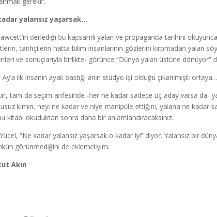
anmak gerekir.
kadar yalansız yaşarsak…
 Fawcett’in derlediği bu kapsamlı yalan ve propaganda tarihini okuyunca 
etlerin, tarihçilerin hatta bilim insanlarının gözlerini kırpmadan yalan 
nleri ve sonuçlarıyla birlikte- görünce “Dünya yalan üstüne dönüyor” 
, Ay’a ilk insanın ayak bastığı anın stüdyo işi olduğu çıkarılmıştı ortay
n, tam da seçim arifesinde -her ne kadar sadece üç aday varsa da- ya
usuz kimin, neyi ne kadar ve niye manipüle ettiğini, yalana ne kadar sa
 bu kitabı okuduktan sonra daha bir anlamlandıracaksınız.
Yücel, “Ne kadar yalansız yaşarsak o kadar iyi” diyor. Yalansız bir d
ün görünmediğini de eklemeliyim.
kut Akın