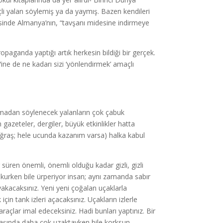
inçli yalan söylemiş ya da yaymış. Bazen kendileri
esinde Almanya’nın, “tavşanı midesine indirmeye
opaganda yaptığı artık herkesin bildiği bir gerçek.
. Yine de ne kadarı sizi ‘yönlendirmek’ amaçlı
madan söylenecek yalanların çok çabuk
gazeteler, dergiler, büyük etkinlikler hatta
r uğraş; hele ucunda kazanım varsa) halka kabul
süren önemli, önemli olduğu kadar gizli, gizli
kurken bile ürperiyor insan; aynı zamanda sabır
akacaksınız. Yeni yeni çoğalan uçaklarla
çin tank izleri açacaksınız. Uçakların izlerle
çlar imal edeceksiniz. Hadi bunları yaptınız. Bir
 başında daha çok uzaktayken bile korksun.