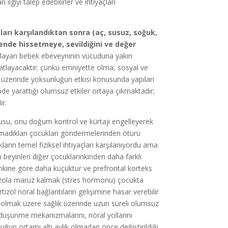
ilgiyi talep edebilirler ve ihtiyaçları
ları karşılandıktan sonra (aç, susuz, soğuk,
vende hissetmeye, sevildiğini ve değer
ğlayan bebek ebeveyninin vücuduna yakın
hatlayacaktır; çünkü emniyette olma, sosyal ve
ın üzerinde yoksunluğun etkisi konusunda yapılan
nde yarattığı olumsuz etkiler ortaya çıkmaktadır;
ir.
su, onu doğum kontrol ve kürtajı engelleyerek
lmadıkları çocukları göndermelerinden ötürü
arın temel fiziksel ihtiyaçları karşılanıyordu ama
 beyinleri diğer çocuklarınkinden daha farklı
ınkine göre daha küçüktür ve prefrontal korteks
rtizola maruz kalmak (stres hormonu) çocukta
rtizol nöral bağlantıların gelişimine hasar verebilir
hil olmak üzere sağlık üzerinde uzun süreli olumsuz
 düşünme mekanizmalarını, nöral yollarını
çocuğun ortamı altı aylık olmadan önce değiştirildiği