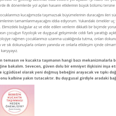
irde ilk dönemlerde yol açılan hasarın etkilerinin büyük bölümü tersine çe
ocuklarımızı kucağımızda taşımazsak büyümelerinin duracağını ileri sü
şimlerinin tamamlanmayacağını iddia ediyorum. Yukarıdaki örnekler uç vak
m. Elimizdeki bulgular az ve elde edilen verilerin dikkatli bir biçimde y
sın çocuğun fizyolojik ve duygusal gelişiminde ciddi fark yarattığı açıkt
olojiye rağmen çocuklarımızı uzanma uzaklığında tutma, onları dok
n ve sık dokunuşlarla onların yanında ve onlarla etkileşim içinde olma
 karşıyayız.
ın temasın ve kucakta taşımanın hangi bazı mekanizmalarla be
ğine bakalım. Sevecen, güven dolu bir emniyet ilişkisini inşa 
e içgüdüsel olarak yeni doğmuş bebeğini arayacak ve tıpkı d
 onu kalbine yakın tutacaktır. Bu duygusal girdiyle aradaki ba