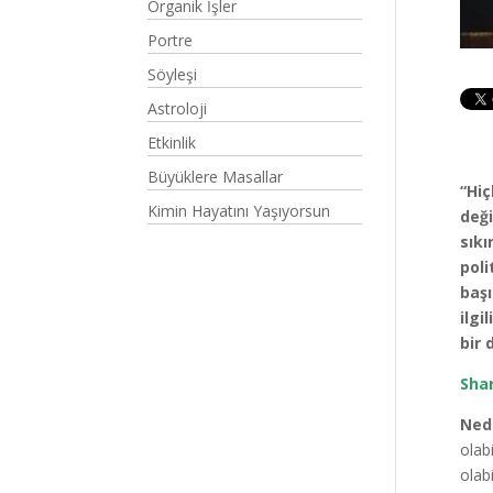
Organik İşler
Portre
Söyleşi
Astroloji
Etkinlik
Büyüklere Masallar
“Hiç
Kimin Hayatını Yaşıyorsun
değ
sıkı
poli
baş
ilgi
bir 
Shar
Ned
olab
olab