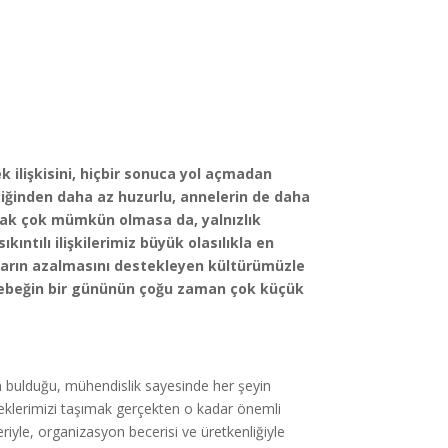
k ilişkisini, hiçbir sonuca yol açmadan
iğinden daha az huzurlu, annelerin de daha
amak çok mümkün olmasa da, yalnızlık
kıntılı ilişkilerimiz büyük olasılıkla en
ların azalmasını destekleyen kültürümüzle
s bebeğin bir gününün çoğu zaman çok küçük
 bulduğu, mühendislik sayesinde her şeyin
ebeklerimizi taşımak gerçekten o kadar önemli
riyle, organizasyon becerisi ve üretkenliğiyle