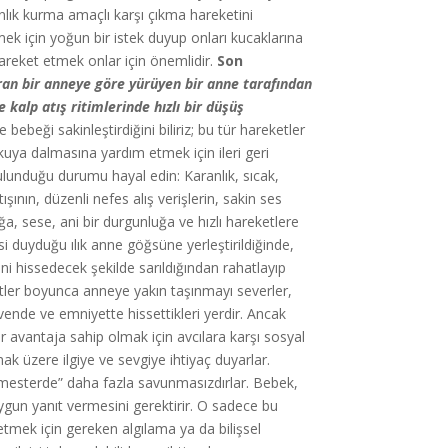
lık kurma amaçlı karşı çıkma hareketini
k için yoğun bir istek duyup onları kucaklarına
 hareket etmek onlar için önemlidir.
Son
ran bir anneye göre yürüyen bir anne tarafından
kalp atış ritimlerinde hızlı bir düşüş
bebeği sakinleştirdiğini biliriz; bu tür hareketler
uya dalmasına yardım etmek için ileri geri
bulunduğu durumu hayal edin: Karanlık, sıcak,
ışının, düzenli nefes alış verişlerin, sakin ses
ğa, sese, ani bir durgunluğa ve hızlı hareketlere
issi duyduğu ılık anne göğsüne yerleştirildiğinde,
ini hissedecek şekilde sarıldığından rahatlayıp
tler boyunca anneye yakın taşınmayı severler,
ende ve emniyette hissettikleri yerdir. Ancak
 avantaja sahip olmak için avcılara karşı sosyal
ak üzere ilgiye ve sevgiye ihtiyaç duyarlar.
rimesterde” daha fazla savunmasızdırlar. Bebek,
ygun yanıt vermesini gerektirir. O sadece bu
e etmek için gereken algılama ya da bilişsel