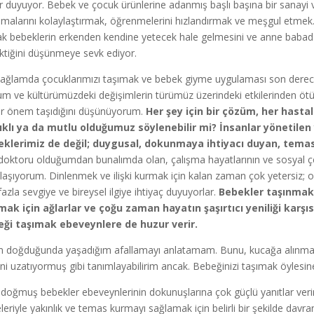
r duyuyor. Bebek ve çocuk ürünlerine adanmış başlı başına bir sanayi 
nmalarını kolaylaştırmak, öğrenmelerini hızlandırmak ve meşgul etmek.
ak bebeklerin erkenden kendine yetecek hale gelmesini ve anne babadan
ktiğini düşünmeye sevk ediyor.
ağlamda çocuklarımızı taşımak ve bebek giyme uygulaması son derece ö
um ve kültürümüzdeki değişimlerin türümüz üzerindeki etkilerinden ötür
r önem taşıdığını düşünüyorum.
Her şey için bir çözüm, her hastal
ıklı ya da mutlu olduğumuz söylenebilir mi? İnsanlar yönetilen 
klerimiz de değil; duygusal, dokunmaya ihtiyacı duyan, temas
 doktoru olduğumdan bunalımda olan, çalışma hayatlarının ve sosyal çevre
ılaşıyorum. Dinlenmek ve ilişki kurmak için kalan zaman çok yetersiz; o
fazla sevgiye ve bireysel ilgiye ihtiyaç duyuyorlar.
Bebekler taşınmak i
mak için ağlarlar ve çoğu zaman hayatın şaşırtıcı yeniliği karşı
ği taşımak ebeveynlere de huzur verir.
m doğduğunda yaşadığım afallamayı anlatamam. Bunu, kucağa alınma
rini uzatıyormuş gibi tanımlayabilirim ancak. Bebeğinizi taşımak öylesin
 doğmuş bebekler ebeveynlerinin dokunuşlarına çok güçlü yanıtlar verir
leriyle yakınlık ve temas kurmayı sağlamak için belirli bir şekilde da