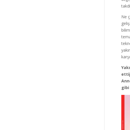
takd
Ne ç
geli
bili
tema
tekn
yakı
karşı
Yak
etti
Ann
gibi