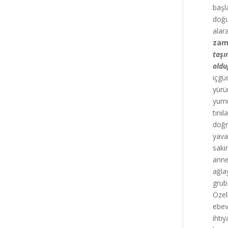
başl
doğu
alar
zam
taşı
old
içgü
yürü
yumuş
tını
doğru
yava
saki
anne
ağla
grub
Özel
ebev
ihti