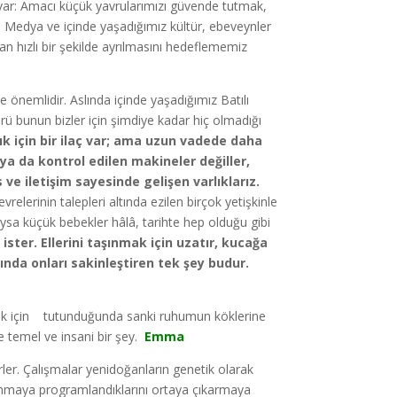
var: Amacı küçük yavrularımızı güvende tutmak,
 Medya ve içinde yaşadığımız kültür, ebeveynler
 hızlı bir şekilde ayrılmasını hedeflememiz
nemlidir. Aslında içinde yaşadığımız Batılı
ü bunun bizler için şimdiye kadar hiç olmadığı
ık için bir ilaç var; ama uzun vadede daha
ya da kontrol edilen makineler değiller,
 ve iletişim
sayesinde gelişen varlıklarız.
lerinin talepleri altında ezilen birçok yetişkinle
ysa küçük bebekler hâlâ, tarihte hep olduğu gibi
ster. Ellerini taşınmak için uzatır, kucağa
sında onları sakinleştiren tek şey budur.
k için tutunduğunda sanki ruhumun köklerine
e temel ve insani bir şey.
Emma
ler. Çalışmalar yenidoğanların genetik olarak
vranmaya programlandıklarını ortaya çıkarmaya