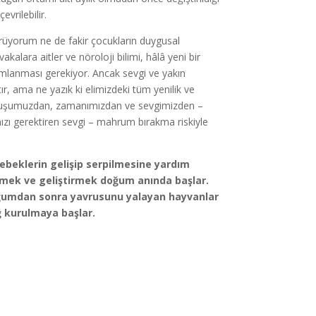
vrilebilir.
rüyorum ne de fakir çocukların duygusal
alara aitler ve nöroloji bilimi, hâlâ yeni bir
orumlanması gerekiyor. Ancak sevgi ve yakın
ır, ama ne yazık ki elimizdeki tüm yenilik ve
unuşumuzdan, zamanımızdan ve sevgimizden –
mızı gerektiren sevgi – mahrum bırakma riskiyle
beklerin gelişip serpilmesine yardım
etmek ve geliştirmek doğum anında başlar.
oğumdan sonra yavrusunu yalayan hayvanlar
ğ kurulmaya başlar.