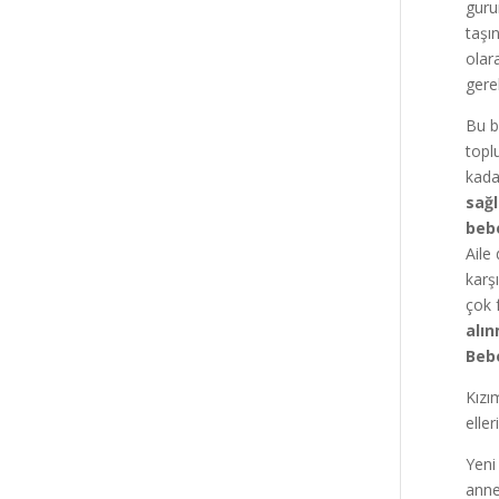
guru
taşı
olar
gere
Bu b
topl
kada
sağl
bebe
Aile
karş
çok 
alın
Bebe
Kızı
elle
Yeni
anne