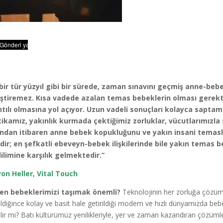
bir tür yüzyıl gibi bir sürede, zaman sınavını geçmiş anne-bebe
iştiremez. Kısa vadede azalan temas bebeklerin olması gerekt
ntılı olmasına yol açıyor. Uzun vadeli sonuçları kolayca sapt
tikamız, yakınlık kurmada çektiğimiz zorluklar, vücutlarımızla sı
ından itibaren anne bebek kopukluğunu ve yakın insani temas
lidir; en şefkatli ebeveyn-bebek ilişkilerinde bile yakın tema
dilimine karşılık gelmektedir.”
on Heller, Vital Touch
en bebeklerimizi taşımak önemli?
Teknolojinin her zorluğa çözüm
ildiğince kolay ve basit hale getirildiği modern ve hızlı dünyamızda b
ilir mi? Batı kültürümüz yenilikleriyle, yer ve zaman kazandıran çözümle