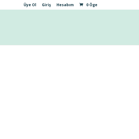
Üye Ol
Giriş
Hesabım
0 Öge