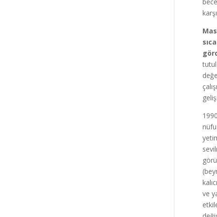
becer
karş
Masl
sıca
gör
tutu
değe
çalı
geliş
1990
nüfu
yeti
sevi
görü
(bey
kalıc
ve y
etki
değiş