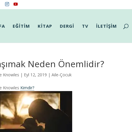
FA
EĞİTİM
KİTAP
DERGİ
TV
İLETİŞİM
aşımak Neden Önemlidir?
e Knowles
| Eyl 12, 2019 |
Aile-Çocuk
ie Knowles
Kimdir?