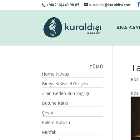
+90(216)449 98 05
kuraldisi@kuraldisi.com
ANA SAY
T
TÜMÜ
Homo Novus
Rosi
Bireysel/Kişisel Gelişim
Ros
Zihin Beden Ruh Sağlığı
Bütüne Katkı
Çeşni
Kalem Kutusu
Mutfak