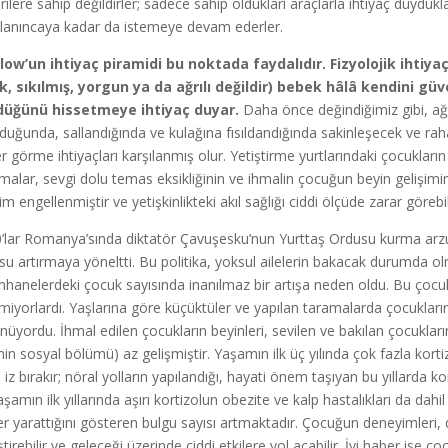
ilere sahip değildirler; sadece sahip oldukları araçlarla ihtiyaç duydukları 
ılanıncaya kadar da istemeye devam ederler.
ow’un ihtiyaç piramidi bu noktada faydalıdır. Fizyolojik ihtiyaç
k, sıkılmış, yorgun ya da ağrılı değildir) bebek hâlâ kendini gü
düğünü hissetmeye ihtiyaç duyar.
Daha önce değindiğimiz gibi, a
lduğunda, sallandığında ve kulağına fısıldandığında sakinleşecek ve ra
r görme ihtiyaçları karşılanmış olur. Yetiştirme yurtlarındaki çocuklar
şmalar, sevgi dolu temas eksikliğinin ve ihmalin çocuğun beyin gelişimi
im engellenmiştir ve yetişkinlikteki akıl sağlığı ciddi ölçüde zarar görebil
’lar Romanya’sında diktatör Çavuşesku’nun Yurttaş Ordusu kurma arzu
su artırmaya yöneltti. Bu politika, yoksul ailelerin bakacak durumda o
mhanelerdeki çocuk sayısında inanılmaz bir artışa neden oldu. Bu çocukl
lmiyorlardı. Yaşlarına göre küçüktüler ve yapılan taramalarda çocukların
nüyordu. İhmal edilen çocukların beyinleri, sevilen ve bakılan çocuklar
nin sosyal bölümü) az gelişmiştir. Yaşamın ilk üç yılında çok fazla ko
ı iz bırakır; nöral yolların yapılandığı, hayati önem taşıyan bu yıllarda ko
aşamın ilk yıllarında aşırı kortizolun obezite ve kalp hastalıkları da da
ler yarattığını gösteren bulgu sayısı artmaktadır. Çocuğun deneyimleri,
tirebilir ve geleceği üzerinde ciddi etkilere yol açabilir. İyi haber ise 