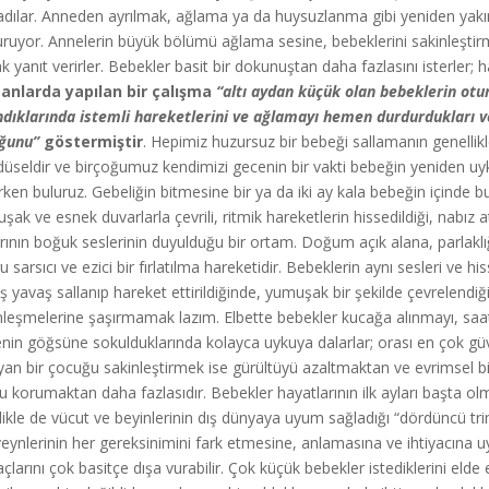
adılar. Anneden ayrılmak, ağlama ya da huysuzlanma gibi yeniden yakın
ruyor. Annelerin büyük bölümü ağlama sesine, bebeklerini sakinleştirme
ak yanıt verirler. Bebekler basit bir dokunuştan daha fazlasını isterler;
anlarda yapılan bir çalışma
“altı aydan küçük olan bebeklerin otu
ndıklarında istemli hareketlerini ve
ağlamayı hemen durdurdukları ve 
uğunu”
göstermiştir
. Hepimiz huzursuz bir bebeği sallamanın genellikle 
düseldir ve birçoğumuz kendimizi gecenin bir vakti bebeğin yeniden uyk
rken buluruz. Gebeliğin bitmesine bir ya da iki ay kala bebeğin içinde 
ak ve esnek duvarlarla çevrili, ritmik hareketlerin hissedildiği, nabız at
larının boğuk seslerinin duyulduğu bir ortam. Doğum açık alana, parlaklı
 sarsıcı ve ezici bir fırlatılma hareketidir. Bebeklerin aynı sesleri ve h
ş yavaş sallanıp hareket ettirildiğinde, yumuşak bir şekilde çevrelendiğ
nleşmelerine şaşırmamak lazım. Elbette bebekler kucağa alınmayı, saa
nin göğsüne sokulduklarında kolayca uykuya dalarlar; orası en çok güv
yan bir çocuğu sakinleştirmek ise gürültüyü azaltmaktan ve evrimsel bir
u korumaktan daha fazlasıdır. Bebekler hayatlarının ilk ayları başta olm
likle de vücut ve beyinlerinin dış dünyaya uyum sağladığı “dördüncü t
eynlerinin her gereksinimini fark etmesine, anlamasına ve ihtiyacına u
yaçlarını çok basitçe dışa vurabilir. Çok küçük bebekler istediklerini eld