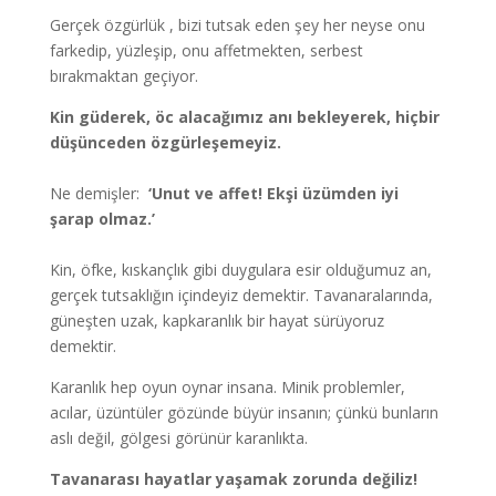
Gerçek özgürlük , bizi tutsak eden şey her neyse onu
farkedip, yüzleşip, onu affetmekten, serbest
bırakmaktan geçiyor.
Kin güderek, öc alacağımız anı bekleyerek, hiçbir
düşünceden özgürleşemeyiz.
Ne demişler:
‘Unut ve affet! Ekşi üzümden iyi
şarap olmaz.’
Kin, öfke, kıskançlık gibi duygulara esir olduğumuz an,
gerçek tutsaklığın içindeyiz demektir. Tavanaralarında,
güneşten uzak, kapkaranlık bir hayat sürüyoruz
demektir.
Karanlık hep oyun oynar insana. Minik problemler,
acılar, üzüntüler gözünde büyür insanın; çünkü bunların
aslı değil, gölgesi görünür karanlıkta.
Tavanarası hayatlar yaşamak zorunda değiliz!