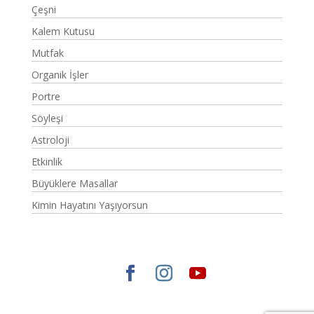
Çeşni
Kalem Kutusu
Mutfak
Organik İşler
Portre
Söyleşi
Astroloji
Etkinlik
Büyüklere Masallar
Kimin Hayatını Yaşıyorsun
Elegant Themes
tarafından tasarlandı. |
WordPress
gururla sunar.