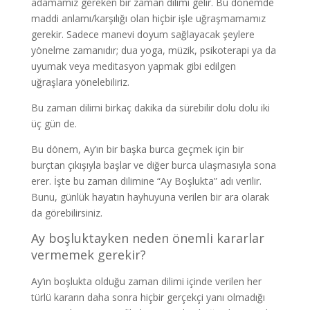
adamamız gereken bir zaman dilimi gelir. Bu dönemde
maddi anlamı/karşılığı olan hiçbir işle uğraşmamamız
gerekir. Sadece manevi doyum sağlayacak şeylere
yönelme zamanıdır; dua yoga, müzik, psikoterapi ya da
uyumak veya meditasyon yapmak gibi edilgen
uğraşlara yönelebiliriz.
Bu zaman dilimi birkaç dakika da sürebilir dolu dolu iki
üç gün de.
Bu dönem, Ay’ın bir başka burca geçmek için bir
burçtan çıkışıyla başlar ve diğer burca ulaşmasıyla sona
erer. İşte bu zaman dilimine “Ay Boşlukta” adı verilir.
Bunu, günlük hayatın hayhuyuna verilen bir ara olarak
da görebilirsiniz.
Ay boşluktayken neden önemli kararlar
vermemek gerekir?
Ay’ın boşlukta olduğu zaman dilimi içinde verilen her
türlü kararın daha sonra hiçbir gerçekçi yanı olmadığı