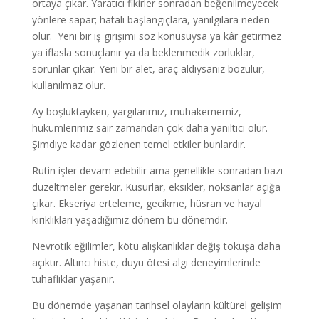
ortaya çıkar. Yaratıcı fikirler sonradan beğenilmeyecek
yönlere sapar; hatalı başlangıçlara, yanılgılara neden
olur. Yeni bir iş girişimi söz konusuysa ya kâr getirmez
ya iflasla sonuçlanır ya da beklenmedik zorluklar,
sorunlar çıkar. Yeni bir alet, araç aldıysanız bozulur,
kullanılmaz olur.
Ay boşluktayken, yargılarımız, muhakememiz,
hükümlerimiz sair zamandan çok daha yanıltıcı olur.
Şimdiye kadar gözlenen temel etkiler bunlardır.
Rutin işler devam edebilir ama genellikle sonradan bazı
düzeltmeler gerekir. Kusurlar, eksikler, noksanlar açığa
çıkar. Ekseriya erteleme, gecikme, hüsran ve hayal
kırıklıkları yaşadığımız dönem bu dönemdir.
Nevrotik eğilimler, kötü alışkanlıklar değiş tokuşa daha
açıktır. Altıncı histe, duyu ötesi algı deneyimlerinde
tuhaflıklar yaşanır.
Bu dönemde yaşanan tarihsel olayların kültürel gelişim