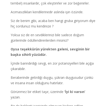
tembel) insanlardır, çok eleştirirler ve zor beğenirler.
Acımasızlıkları kendilerinedir aslında işin özünde.
Siz de benim gibi, acaba ben hangi gruba giriyorum diye
hiç sordunuz mu kendinize ?
Yoksa siz de en sevdiklerinizi bile sadece doğum
günlerinde ödüllendirenlerden misiniz?
Oysa teşekkürün yürekten geleni, sevginin bir
başka sihirli yüzüdür.
İçinde barındırdığı sevgi, en zor potansiyelleri bile açığa
çıkarabilir.
Beraberinde getirdiği duygu, şükran duygusudur çünkü
ve insana insan olduğunu hatırlatır.
Görünmez bir etiket taşır, üzerinde
‘İyi ki varsın’
yazan.
Bir de beklenti içerisinde olmayan kişilere edilen