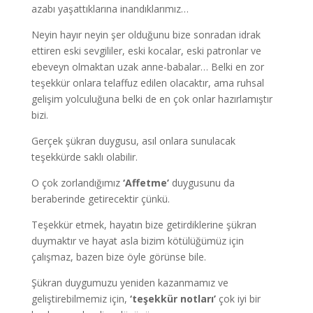
azabı yaşattıklarına inandıklarımız…
Neyin hayır neyin şer olduğunu bize sonradan idrak
ettiren eski sevgililer, eski kocalar, eski patronlar ve
ebeveyn olmaktan uzak anne-babalar… Belki en zor
teşekkür onlara telaffuz edilen olacaktır, ama ruhsal
gelişim yolculuğuna belki de en çok onlar hazırlamıştır
bizi.
Gerçek şükran duygusu, asıl onlara sunulacak
teşekkürde saklı olabilir.
O çok zorlandığımız
‘Affetme’
duygusunu da
beraberinde getirecektir çünkü.
Teşekkür etmek, hayatın bize getirdiklerine şükran
duymaktır ve hayat asla bizim kötülüğümüz için
çalışmaz, bazen bize öyle görünse bile.
Şükran duygumuzu yeniden kazanmamız ve
geliştirebilmemiz için,
‘teşekkür notları’
çok iyi bir