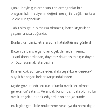
Çünkü böyle günlerde sunulan armağanlar bile
programlıdır, hediyenin değeri mesajı ile değil, markası
ile ölçülür genellikle.
Tabu olmuştur, olmazsa olmazdır, hatta kırgınlıklar
yaşanır unutulduğunda.
Bunlar, kendimizi etrafa zorla hatırlattığımız günlerdir…
Bazen de barış elçisi olan çiçek demetleri veririz
kırgınlıkların ardından, duyarsız davranışımız için duyarlı
bir özür sunmak istercesine.
Kimileri çok zor takdir eder, illaki teşekküre ‘değecek’
büyük bir başarı bekler karşısındakinden.
Kişide gözlemledikleri tüm olumlu özellikler ‘olması
gerekendir’ zaten… Ve ancak bunun dışındaki olumlu bir
özellik teşekkürü hak ediyordur onların gözünde.
Bu kişiler genellikle mükemmeliyetçi (ya da nam’ı diğer: