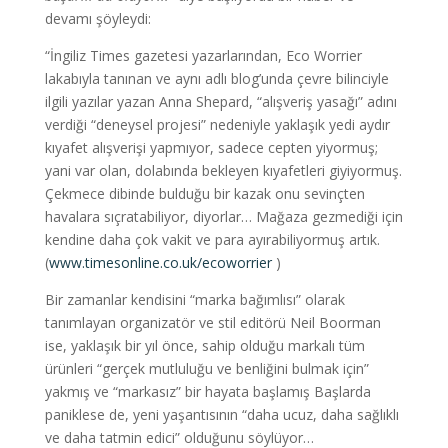
devamı şöyleydi:
“İngiliz Times gazetesi yazarlarından, Eco Worrier
lakabıyla tanınan ve aynı adlı blog’unda çevre bilinciyle
ilgili yazılar yazan Anna Shepard, “alışveriş yasağı” adını
verdiği “deneysel projesi” nedeniyle yaklaşık yedi aydır
kıyafet alışverişi yapmıyor, sadece cepten yiyormuş;
yani var olan, dolabında bekleyen kıyafetleri giyiyormuş.
Çekmece dibinde bulduğu bir kazak onu sevinçten
havalara sıçratabiliyor, diyorlar… Mağaza gezmediği için
kendine daha çok vakit ve para ayırabiliyormuş artık.
(
www.timesonline.co.uk/ecoworrier
)
Bir zamanlar kendisini “marka bağımlısı” olarak
tanımlayan organizatör ve stil editörü Neil Boorman
ise, yaklaşık bir yıl önce, sahip olduğu markalı tüm
ürünleri “gerçek mutluluğu ve benliğini bulmak için”
yakmış ve “markasız” bir hayata başlamış Başlarda
paniklese de, yeni yaşantısının “daha ucuz, daha sağlıklı
ve daha tatmin edici” olduğunu söylüyor…