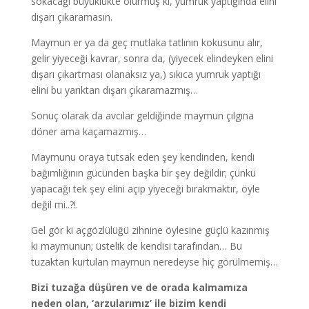
sokacağı büyüklükte olurmuş ki, yumruk yaptığında elini
dışarı çıkaramasın.
Maymun er ya da geç mutlaka tatlının kokusunu alır,
gelir yiyeceği kavrar, sonra da, (yiyecek elindeyken elini
dışarı çıkartması olanaksız ya,) sıkıca yumruk yaptığı
elini bu yarıktan dışarı çıkaramazmış…
Sonuç olarak da avcılar geldiğinde maymun çılgına
döner ama kaçamazmış…
Maymunu oraya tutsak eden şey kendinden, kendi
bağımlığının gücünden başka bir şey değildir; çünkü
yapacağı tek şey elini açıp yiyeceği bırakmaktır, öyle
değil mi..?!.
Gel gör ki açgözlülüğü zihnine öylesine güçlü kazınmış
ki maymunun; üstelik de kendisi tarafından… Bu
tuzaktan kurtulan maymun neredeyse hiç görülmemiş…
Bizi tuzağa düşüren ve de orada kalmamıza
neden olan, ‘arzularımız’ ile bizim kendi