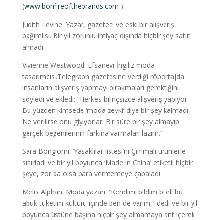
(
www.bonfireofthebrands.com
)
Judith Levine: Yazar, gazeteci ve eski bir alışveriş
bağımlısı. Bir yıl zorunlu ihtiyaç dışında hiçbir şey satın
almadı.
Vivienne Westwood: Efsanevi İngiliz moda
tasarımcısı.Telegraph gazetesine verdiği röportajda
insanların alışveriş yapmayı bırakmaları gerektiğini
söyledi ve ekledi: “Herkes bilinçsizce alışveriş yapıyor.
Bu yüzden kimsede ‘moda zevki’ diye bir şey kalmadı.
Ne verilirse onu giyiyorlar. Bir süre bir şey almayıp
gerçek beğenilerinin farkına varmaları lazım.”
Sara Bongiorni: ‘Yasaklılar listesi’ni Çin malı ürünlerle
sınırladı ve bir yıl boyunca ‘Made in China’ etiketli hiçbir
şeye, zor da olsa para vermemeye çabaladı.
Melis Alphan: Moda yazarı. “Kendimi bildim bileli bu
abuk tüketim kültürü içinde ben de varım,” dedi ve bir yıl
boyunca üstüne başına hiçbir şey almamaya ant içerek